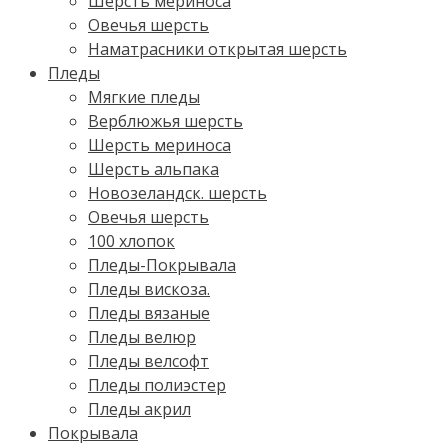
Шерсть мериноса
Овечья шерсть
Наматрасники открытая шерсть
Пледы
Мягкие пледы
Верблюжья шерсть
Шерсть мериноса
Шерсть альпака
Новозеландск. шерсть
Овечья шерсть
100 хлопок
Пледы-Покрывала
Пледы вискоза.
Пледы вязаные
Пледы велюр
Пледы велсофт
Пледы полиэстер
Пледы акрил
Покрывала