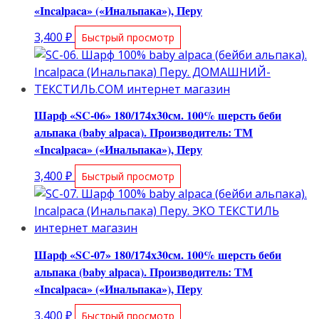
«Incalpaca» («Инальпака»), Перу
3,400
₽
Быстрый просмотр
Шарф «SC-06» 180/174х30см. 100% шерсть беби
альпака (baby alpaca). Производитель: ТМ
«Incalpaca» («Инальпака»), Перу
3,400
₽
Быстрый просмотр
Шарф «SC-07» 180/174х30см. 100% шерсть беби
альпака (baby alpaca). Производитель: ТМ
«Incalpaca» («Инальпака»), Перу
3,400
₽
Быстрый просмотр