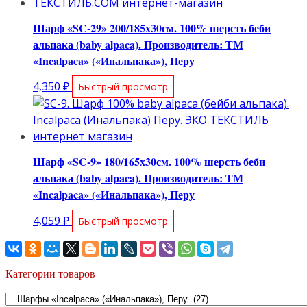
Шарф «SC-29» 200/185х30см. 100% шерсть беби
альпака (baby alpaca). Производитель: ТМ
«Incalpaca» («Инальпака»), Перу
4,350
₽
Быстрый просмотр
Шарф «SC-9» 180/165х30см. 100% шерсть беби
альпака (baby alpaca). Производитель: ТМ
«Incalpaca» («Инальпака»), Перу
4,059
₽
Быстрый просмотр
Категории товаров