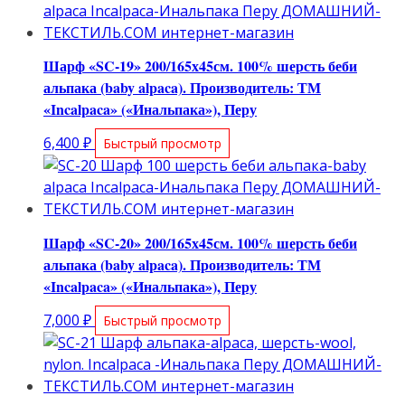
Шарф «SC-19» 200/165х45см. 100% шерсть беби
альпака (baby alpaca). Производитель: ТМ
«Incalpaca» («Инальпака»), Перу
6,400
₽
Быстрый просмотр
Шарф «SC-20» 200/165х45см. 100% шерсть беби
альпака (baby alpaca). Производитель: ТМ
«Incalpaca» («Инальпака»), Перу
7,000
₽
Быстрый просмотр