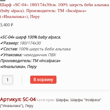
Шарф «SC-04» 180/174х30см. 100% шерсть беби альпака
(baby alpaca). Производитель: ТМ «Incalpaca»
(«Инальпака»), Перу
3,400
₽
«SC-04» шарф 100% baby alpaca.
✔Размер:
180/174х30
✔Состав:
100% шерсть беби альпака
✔Упаковка:
чемоданчик ПВХ
Производитель: ТМ «Incalpaca»
«Инальпака», Перу
Количество товара Шарф «SC-04» 180/174х30см. 100% шер
В корзину
Артикул:
SC-04
Категории:
Шарфы
,
Шарфы "Incalpaca"
("Инальпака"), Перу