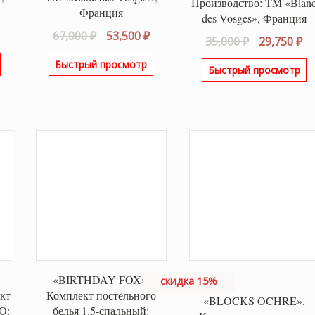
Производство: ТМ «Blan
Франция
des Vosges», Франция
альная
Текущая
Первоначальная
Текущая
67,000
₽
53,500
₽
Первонача
Т
35,000
₽
29,750
₽
цена:
цена
цена:
цена
це
Быстрый просмотр
ла
53,500 ₽.
составляла
53,500 ₽.
Быстрый просмотр
составляла
29
67,000 ₽.
35,000 ₽.
«BIRTHDAY FOX».
скидка 15%
кт
Комплект постельного
«BLOCKS OCHRE».
О:
белья 1.5-спальный: