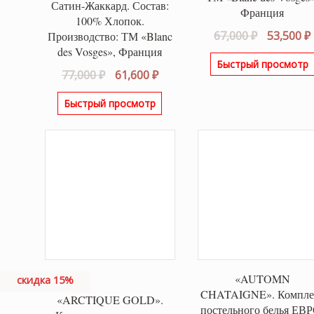
Сатин-Жаккард. Состав:
Франция
100% Хлопок.
Первонач
67,000
₽
53,500
₽
Производство: ТМ «Blanc
des Vosges», Франция
цена
Быстрый просмотр
составля
Первоначальная
Текущая
77,000
₽
61,600
₽
67,000 ₽.
цена
цена:
Быстрый просмотр
составляла
61,600 ₽.
77,000 ₽.
«AUTOMN
скидка 15%
CHATAIGNE». Компле
«ARCTIQUE GOLD».
постельного белья ЕВР