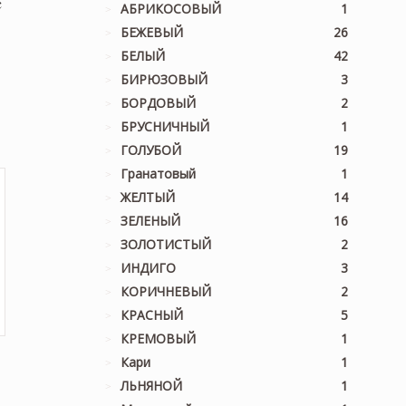
c
АБРИКОСОВЫЙ
1
БЕЖЕВЫЙ
26
льная
екущая
БЕЛЫЙ
42
на:
БИРЮЗОВЫЙ
3
,750 ₽.
БОРДОВЫЙ
2
БРУСНИЧНЫЙ
1
ГОЛУБОЙ
19
Гранатовый
1
ЖЕЛТЫЙ
14
ЗЕЛЕНЫЙ
16
ЗОЛОТИСТЫЙ
2
ИНДИГО
3
КОРИЧНЕВЫЙ
2
КРАСНЫЙ
5
КРЕМОВЫЙ
1
Кари
1
ЛЬНЯНОЙ
1