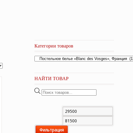
Категории товаров
НАЙТИ ТОВАР
Поиск
товаров
Минимальная
Максима
цена
цена
Фильтрация