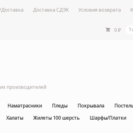
/Доставка
Доставка СДЭК
Условия возврата
0
₽
Т
ших производителей
Наматрасники
Пледы
Покрывала
Постел
Халаты
Жилеты 100 шерсть
Шарфы/Платки