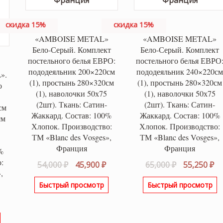
скидка 15%
скидка 15%
«AMBOISE METAL»
«AMBOISE METAL»
Бело-Серый. Комплект
Бело-Серый. Комплект
постельного белья ЕВРО:
постельного белья ЕВРО
пододеяльник 200×220см
пододеяльник 240×220с
».
(1), простынь 280×320см
(1), простынь 280×320см
о
(1), наволочки 50х75
(1), наволочки 50х75
(2шт). Ткань: Сатин-
(2шт). Ткань: Сатин-
см
Жаккард. Состав: 100%
Жаккард. Состав: 100%
см
Хлопок. Производство:
Хлопок. Производство:
ТМ «Blanc des Vosges»,
ТМ «Blanc des Vosges»,
Франция
Франция
%
:
Первоначальная
Текущая
Первонача
Т
54,000
₽
45,900
₽
65,000
₽
55,250
₽
,
цена
цена:
цена
це
Быстрый просмотр
Быстрый просмотр
составляла
45,900 ₽.
составляла
55
альная
Текущая
54,000 ₽.
65,000 ₽.
цена: