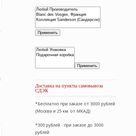
т
Применить
:
м
Применить
c
Доставка на пункты самовывоза
СДЭК
льная
екущая
на:
*Бесплатно при заказе от 3000 рублей
,300 ₽.
(Москва и 25 км. от МКАД)
*300 рублей - при заказе до 3000
рублей