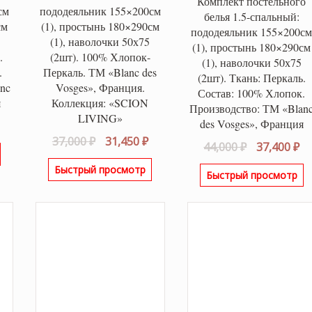
Комплект постельного
см
пододеяльник 155×200см
белья 1.5-спальный:
см
(1), простынь 180×290см
пододеяльник 155×200с
(1), наволочки 50х75
(1), простынь 180×290см
.
(2шт). 100% Хлопок-
(1), наволочки 50х75
.
Перкаль. ТМ «Blanc des
(2шт). Ткань: Перкаль.
nc
Vosges», Франция.
Состав: 100% Хлопок.
я
Коллекция: «SCION
Производство: ТМ «Blan
LIVING»
des Vosges», Франция
альная
Текущая
Первоначальная
Текущая
37,000
₽
31,450
₽
цена:
Первонача
Т
44,000
₽
37,400
₽
цена
цена:
ла
33,750 ₽.
цена
це
Быстрый просмотр
составляла
31,450 ₽.
Быстрый просмотр
составляла
37
37,000 ₽.
44,000 ₽.