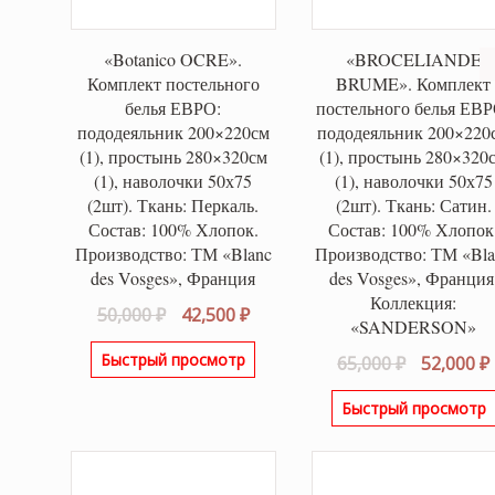
«Botanico OCRE».
«BROCELIANDE
Комплект постельного
BRUME». Комплект
белья ЕВРО:
постельного белья ЕВР
пододеяльник 200×220см
пододеяльник 200×220
(1), простынь 280×320см
(1), простынь 280×320
(1), наволочки 50х75
(1), наволочки 50х75
(2шт). Ткань: Перкаль.
(2шт). Ткань: Сатин.
Состав: 100% Хлопок.
Состав: 100% Хлопок
Производство: ТМ «Blanc
Производство: ТМ «Bla
des Vosges», Франция
des Vosges», Франция
Коллекция:
Первоначальная
Текущая
50,000
₽
42,500
₽
«SANDERSON»
цена
цена:
Быстрый просмотр
Первонач
65,000
₽
52,000
₽
составляла
42,500 ₽.
цена
50,000 ₽.
Быстрый просмотр
составля
65,000 ₽.