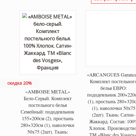
составля
67,000 ₽.
«ARCANGUES Garance
Комплект постельног
скидка 20%
белья ЕВРО:
«AMBOISE METAL»
пододеяльник 200×220
Бело-Серый. Комплект
(1), простынь 280×320
постельного белья
(1), наволочки 50х75
Семейный: пододеяльник
(2шт). Ткань: Сатин-
155×200см (2), простынь
Жаккард. Состав: 100
280×320см (1), наволочки
Хлопок. Производство
50х75 (2шт). Ткань:
ТМ «Blanc des Vosges»