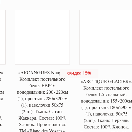
ла
53,500 ₽.
».
«ARCANGUES Nuage».
скидка 15%
о
Комплект постельного
«ARCTIQUE GLACIER»
белья ЕВРО:
Комплект постельного
см
пододеяльник 200×220см
белья 1.5-спальный:
см
(1), простынь 280×320см
пододеяльник 155×200с
(1), наволочки 50х75
(1), простынь 180×290см
(2шт). Ткань: Сатин-
(1), наволочки 50х75
%
Жаккард. Состав: 100%
(2шт). Ткань: Перкаль.
:
Хлопок. Производство:
Состав: 100% Хлопок.
,
ТМ «Blanc des Vosges»,