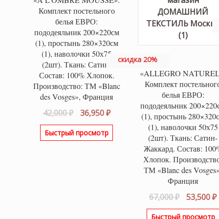
Комплект постельного
белья ЕВРО:
пододеяльник 200×220см
(1), простынь 280×320см
(1), наволочки 50х75
скидка 20%
(2шт). Ткань: Сатин.
«ALLEGRO NATUREL
Состав: 100% Хлопок.
Комплект постельног
Производство: ТМ «Blanc
белья ЕВРО:
des Vosges», Франция
пододеяльник 200×220
Первоначальная
Текущая
42,000
₽
36,950
₽
(1), простынь 280×320
цена
цена:
(1), наволочки 50х75
Быстрый просмотр
составляла
36,950 ₽.
(2шт). Ткань: Сатин-
42,000 ₽.
Жаккард. Состав: 100
Хлопок. Производство
ТМ «Blanc des Vosges»
Франция
Первонач
67,000
₽
53,500
₽
цена
Быстрый просмотр