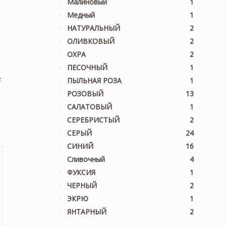
Малиновый
1
Медный
1
м
НАТУРАЛЬНЫЙ
2
ОЛИВКОВЫЙ
2
ОХРА
2
ПЕСОЧНЫЙ
1
c
ПЫЛЬНАЯ РОЗА
1
РОЗОВЫЙ
13
льная
екущая
САЛАТОВЫЙ
1
на:
СЕРЕБРИСТЫЙ
2
,400 ₽.
СЕРЫЙ
24
СИНИЙ
16
Сливочный
4
ФУКСИЯ
1
ЧЕРНЫЙ
2
ЭКРЮ
1
ЯНТАРНЫЙ
2