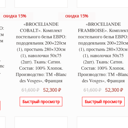
скидка 15%
скидка 15%
«BROCELIANDE
«BROCELIANDE
О:
COBALT». Комплект
FRAMBOISE». Комплек
см
постельного белья ЕВРО:
постельного белья ЕВРО
см
пододеяльник 200×220см
пододеяльник 200×220с
(1), простынь 280×320см
(1), простынь 280×320см
(1), наволочки 50х75
(1), наволочки 50х75
.
(2шт). Ткань: Сатин.
(2шт). Ткань: Сатин.
nc
Состав: 100% Хлопок.
Состав: 100% Хлопок.
.
Производство: ТМ «Blanc
Производство: ТМ «Blan
des Vosges», Франция
des Vosges», Франция
Первоначальная
Текущая
Первонача
Т
61,600
₽
52,300
₽
61,600
₽
52,300
₽
альная
Текущая
цена
цена:
цена
це
цена:
Быстрый просмотр
Быстрый просмотр
составляла
52,300 ₽.
составляла
52
ла
52,000 ₽.
61,600 ₽.
61,600 ₽.