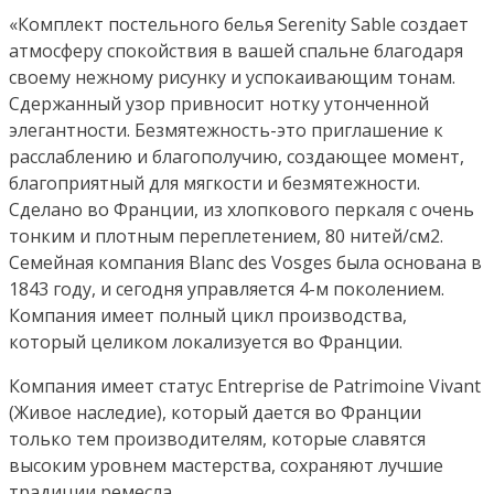
Хлопок.
«Комплект постельного белья Serenity Sable создает
Производство:
атмосферу спокойствия в вашей спальне благодаря
ТМ
своему нежному рисунку и успокаивающим тонам.
«Blanc
Сдержанный узор привносит нотку утонченной
des
элегантности. Безмятежность-это приглашение к
Vosges»,
расслаблению и благополучию, создающее момент,
Франция
благоприятный для мягкости и безмятежности.
Сделано во Франции, из хлопкового перкаля с очень
тонким и плотным переплетением, 80 нитей/см2.
Семейная компания Blanc des Vosges была основана в
1843 году, и сегодня управляется 4-м поколением.
Компания имеет полный цикл производства,
который целиком локализуется во Франции.
Компания имеет статус Entreprise de Patrimoine Vivant
(Живое наследие), который дается во Франции
только тем производителям, которые славятся
высоким уровнем мастерства, сохраняют лучшие
традиции ремесла.