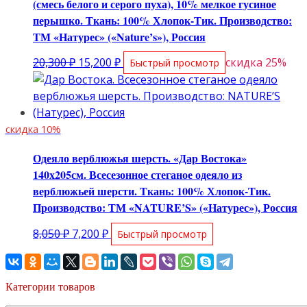
(смесь белого и серого пуха), 10% мелкое гусиное
перышко. Ткань: 100% Хлопок-Тик. Производство:
ТМ «Натурес» («Nature’s»), Россия
Первоначальная
Текущая
20,300
₽
15,200
₽
скидка 25%
Быстрый просмотр
цена
цена:
составляла
15,200 ₽.
20,300 ₽.
скидка 10%
Одеяло верблюжья шерсть. «Дар Востока»
140х205см. Всесезонное стеганое одеяло из
верблюжьей шерсти. Ткань: 100% Хлопок-Тик.
Производство: ТМ «NATURE’S» («Натурес»), Россия
Первоначальная
Текущая
8,050
₽
7,200
₽
Быстрый просмотр
цена
цена:
составляла
7,200 ₽.
8,050 ₽.
Категории товаров