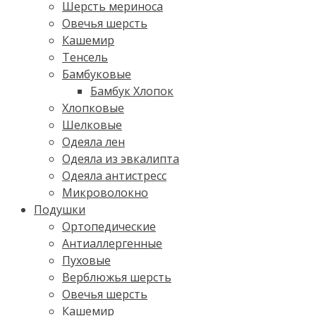
Шерсть мериноса
Овечья шерсть
Кашемир
Тенсель
Бамбуковые
Бамбук Хлопок
Хлопковые
Шелковые
Одеяла лен
Одеяла из эвкалипта
Одеяла антистресс
Микроволокно
Подушки
Ортопедические
Антиаллергенные
Пуховые
Верблюжья шерсть
Овечья шерсть
Кашемир