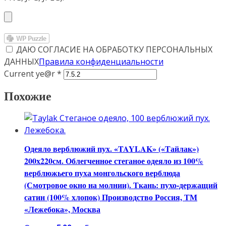
ДАЮ СОГЛАСИЕ НА ОБРАБОТКУ ПЕРСОНАЛЬНЫХ
ДАННЫХ
Правила конфиденциальности
Current ye@r
*
Похожие
Одеяло верблюжий пух. «TAYLAK» («Тайлак»)
200х220см. Облегченное стеганое одеяло из 100%
верблюжьего пуха монгольского верблюда
(Смотровое окно на молнии). Ткань: пухо-держащий
сатин (100% хлопок) Производство Россия, ТМ
«Лежебока», Москва