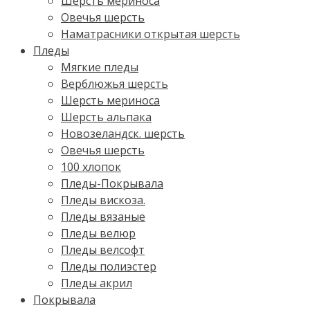
Шерсть мериноса
Овечья шерсть
Наматрасники открытая шерсть
Пледы
Мягкие пледы
Верблюжья шерсть
Шерсть мериноса
Шерсть альпака
Новозеландск. шерсть
Овечья шерсть
100 хлопок
Пледы-Покрывала
Пледы вискоза.
Пледы вязаные
Пледы велюр
Пледы велсофт
Пледы полиэстер
Пледы акрил
Покрывала