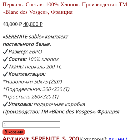
Перкаль. Состав: 100% Хлопок. Производство: ТМ
«Blanc des Vosges», Франция
Первоначальная
Текущая
48,000
₽
40,800
₽
цена
цена:
«SERENITE sable
» комплект
составляла
40,800 ₽.
постельного белья.
48,000 ₽.
Размер
:
ЕВРО
Состав
:
100% хлопок
Ткань:
перкаль 200 TC
Комплектация
:
*Наволочки 50х75 (
2шт
)
*Пододеяльник 200×220
(1)
*Простынь 280×320
(1)
Упаковка:
подарочная коробка
Производство: ТМ «Blanc des Vosges», Франция
Количество
товара
В корзину
Артикул:
SERENITE_S_200
«SERENITE
Категорий:
Акции /