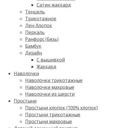
Сатин жаккард
Тенцель
Трикотажное
Лен-Хлопок
Перкаль
Ранфорс (Бязь)
Бамбук
Дизайн
С вышивкой
Жаккард
Наволочки
Наволочки трикотажные
Наволочки махровые
Наволочки из шерсти
Простыни
Простыни хлопок (100% хлопок)
Простыни трикотажные
Простыни махровые