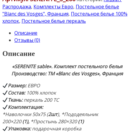
sable».
Распродажа
,
Комплекты Евро
,
Постельное белье
Комплект
"Blanc des Vosges", Франция
,
Постельное белье 100%
постельного
хлопок
,
Постельное белье перкаль
белья
Описание
ЕВРО:
Отзывы (0)
пододеяльник
200×220см
Описание
(1),
простынь
«SERENITE sable»
. Комплект постельного белья
280×320см
Производство: ТМ «Blanc des Vosges», Франция
(1),
наволочки
Размер
:
ЕВРО
50х75
Состав
:
100% хлопок
(2шт).
Ткань:
перкаль 200 TC
Ткань:
Комплектация
:
Перкаль.
*Наволочки 50х75 (
2шт
),
*Пододеяльник
Состав:
200×220
(1),
*Простынь 280×320
(1)
100%
Упаковка:
подарочная коробка