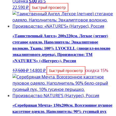
Оценка
5.00
из 5
22,590
₽
Быстрый просмотр
«Таинственный Ангел» 200х220см. Легкое (летнее)
стеганое одеяло. Наполнитель: Эвкалиптовое
волокно. Ткань: 100% LYOCELL (лиоцелл-волокно
эвкалиптового дерева). Производство: ТМ
«NATURE’S» («Натурес»), Россия
Первоначальная
Текущая
17,500
₽
14,800
₽
скидка 15%
Быстрый просмотр
цена
цена:
составляла
14,800 ₽.
17,500 ₽.
«Серебряная Мечта» 150х200см. Всесезонное пуховое
кассетное одеяло. Наполнитель: 90% гусиный пух