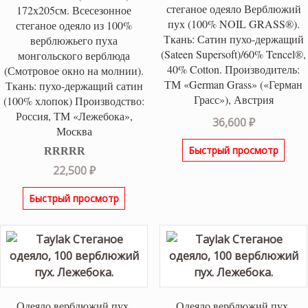
стеганое одеяло Верблюжий
172х205см. Всесезонное
пух (100% NOIL GRASS®).
стеганое одеяло из 100%
Ткань: Сатин пухо-держащий
верблюжьего пуха
(Sateen Supersoft)/60% Tencel®,
монгольского верблюда
40% Cotton. Производитель:
(Смотровое окно на молнии).
ТМ «German Grass» («Герман
Ткань: пухо-держащий сатин
Грасс»), Австрия
(100% хлопок) Производство:
Россия, ТМ «Лежебока»,
36,600
₽
Москва
Быстрый просмотр
Оценка
5.00
22,500
₽
из 5
Быстрый просмотр
Одеяло верблюжий пух.
Одеяло верблюжий пух.