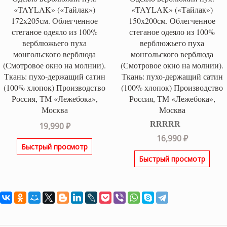
«TAYLAK» («Тайлак»)
«TAYLAK» («Тайлак»)
172х205см. Облегченное
150х200см. Облегченное
стеганое одеяло из 100%
стеганое одеяло из 100%
верблюжьего пуха
верблюжьего пуха
монгольского верблюда
монгольского верблюда
(Смотровое окно на молнии).
(Смотровое окно на молнии).
Ткань: пухо-держащий сатин
Ткань: пухо-держащий сатин
(100% хлопок) Производство
(100% хлопок) Производство
Россия, ТМ «Лежебока»,
Россия, ТМ «Лежебока»,
Москва
Москва
19,990
₽
Оценка
5.00
16,990
₽
из 5
Быстрый просмотр
Быстрый просмотр