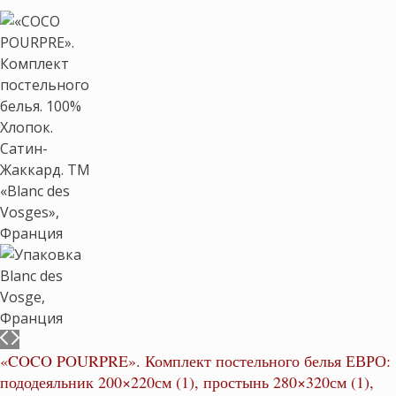
«COCO POURPRE». Комплект постельного белья ЕВРО:
пододеяльник 200×220см (1), простынь 280×320см (1),