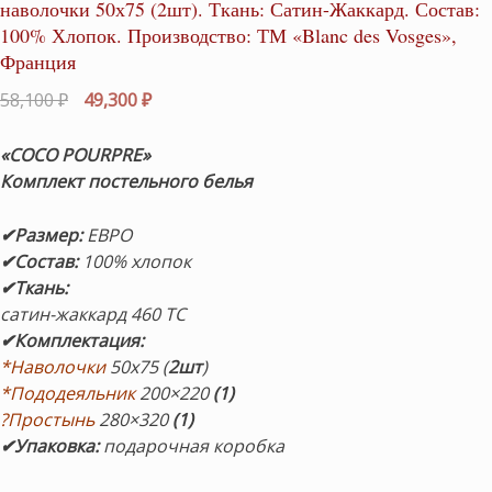
наволочки 50х75 (2шт). Ткань: Сатин-Жаккард. Состав:
100% Хлопок. Производство: ТМ «Blanc des Vosges»,
Франция
Первоначальная
Текущая
58,100
₽
49,300
₽
цена
цена:
составляла
49,300 ₽.
«COCO POURPRE
»
58,100 ₽.
Комплект
постельного белья
✔Размер
:
ЕВРО
✔Состав
:
100% хлопок
✔Ткань:
сатин-жаккард 460 TC
✔Комплектация
:
*Наволочки
50х75 (
2шт
)
*Пододеяльник
200×220
(1)
?Простынь
280×320
(1)
✔Упаковка:
подарочная коробка