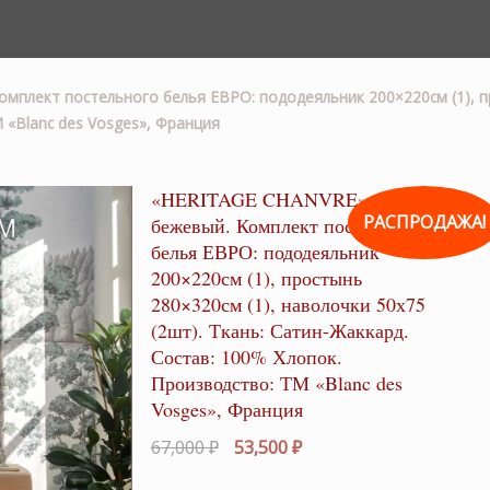
плект постельного белья ЕВРО: пододеяльник 200×220см (1), про
 «Blanc des Vosges», Франция
«HERITAGE CHANVRE»
РАСПРОДАЖА!
бежевый. Комплект постельного
белья ЕВРО: пододеяльник
200×220см (1), простынь
280×320см (1), наволочки 50х75
(2шт). Ткань: Сатин-Жаккард.
Состав: 100% Хлопок.
Производство: ТМ «Blanc des
Vosges», Франция
Первоначальная
Текущая
67,000
₽
53,500
₽
цена
цена: