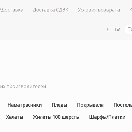
/Доставка
Доставка СДЭК
Условия возврата
0
₽
Т
ших производителей
Наматрасники
Пледы
Покрывала
Постел
Халаты
Жилеты 100 шерсть
Шарфы/Платки