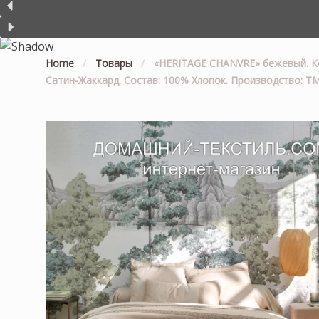
Home
/
Товары
/
«HERITAGE CHANVRE» бежевый. Ком
Сатин-Жаккард. Состав: 100% Хлопок. Производство: ТМ