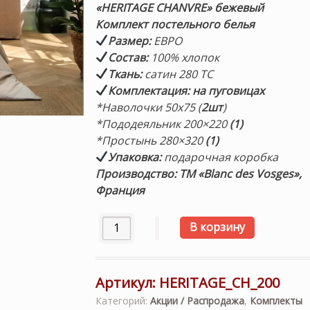
составляла
53,500 ₽.
«HERITAGE
CHANVRE
» бежевый
67,000 ₽.
Комплект
постельного белья
Размер
:
ЕВРО
Состав
:
100% хлопок
Ткань:
сатин 280 TC
Комплектация
: на пуговицах
*Наволочки 50х75 (
2шт
)
*Пододеяльник 200×220
(1)
*Простынь 280×320
(1)
Упаковка:
подарочная коробка
Производство: ТМ «Blanc des Vosges»,
Франция
Количество товара «HERITAGE CHANVRE»
В корзину
Артикул:
HERITAGE_CH_200
Категорий:
Акции / Распродажа
,
Комплекты