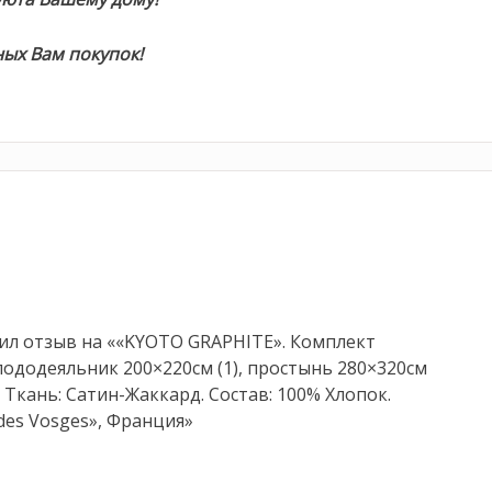
ых Вам покупок!
ил отзыв на ««KYOTO GRAPHITE». Комплект
пододеяльник 200×220см (1), простынь 280×320см
. Ткань: Сатин-Жаккард. Состав: 100% Хлопок.
des Vosges», Франция»