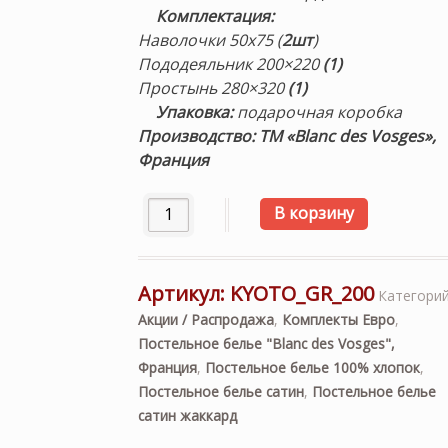
Комплектация
:
Наволочки 50х75 (
2шт
)
Пододеяльник 200×220
(1)
Простынь 280×320
(1)
Упаковка:
подарочная коробка
Производство: ТМ «Blanc des Vosges»,
Франция
Количество товара «KYOTO GRAPHITE». 
В корзину
Артикул:
KYOTO_GR_200
Категорий
Акции / Распродажа
,
Комплекты Евро
,
Постельное белье "Blanc des Vosges",
Франция
,
Постельное белье 100% хлопок
,
Постельное белье сатин
,
Постельное белье
сатин жаккард