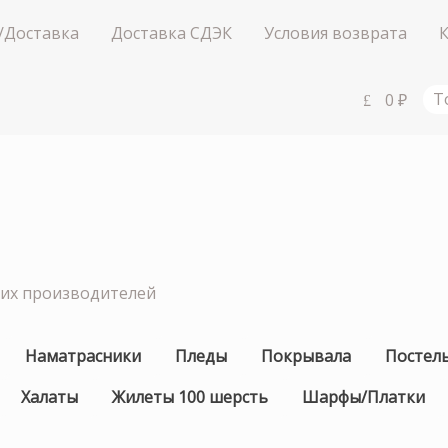
/Доставка
Доставка СДЭК
Условия возврата
0
₽
Т
ших производителей
Наматрасники
Пледы
Покрывала
Постел
Халаты
Жилеты 100 шерсть
Шарфы/Платки