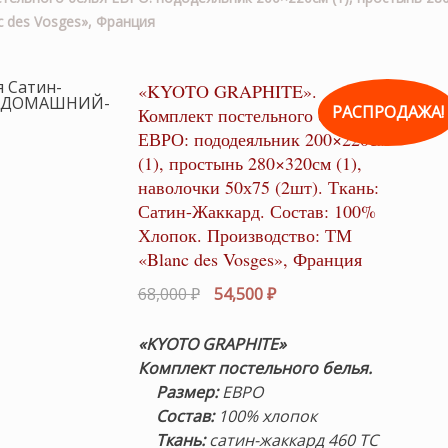
c des Vosges», Франция
«KYOTO GRAPHITE».
РАСПРОДАЖА!
Комплект постельного белья
ЕВРО: пододеяльник 200×220см
(1), простынь 280×320см (1),
наволочки 50х75 (2шт). Ткань:
Сатин-Жаккард. Состав: 100%
Хлопок. Производство: ТМ
«Blanc des Vosges», Франция
Первоначальная
Текущая
68,000
₽
54,500
₽
цена
цена:
составляла
54,500 ₽.
«KYOTO GRAPHITE
»
68,000 ₽.
Комплект
постельного белья.
Размер
:
ЕВРО
Состав
:
100% хлопок
Ткань:
сатин-жаккард 460 TC