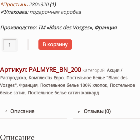
*Простынь
280×320
(1)
✔Упаковка:
подарочная коробка
Производство: ТМ «Blanc des Vosges», Франция
Количество товара «PALMYRE BLEU NUIT». Комплект посте
В корзину
Артикул:
PALMYRE_BN_200
Категорий:
Акции /
Распродажа
,
Комплекты Евро
,
Постельное белье "Blanc des
Vosges", Франция
,
Постельное белье 100% хлопок
,
Постельное
белье сатин
,
Постельное белье сатин жаккард
Описание
Отзывы (0)
Описание