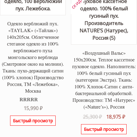
Одеяло верблюжий пух.
«TAYLAK» («Тайлак»)
140х205см. Облегченное
стеганое одеяло из 100%
верблюжьего пуха
«Воздушный Вальс»
монгольского верблюда
150х200см. Теплое кассетное
(Смотровое окно на молнии).
пуховое одеяло. Наполнитель:
Ткань: пухо-держащий сатин
100% белый гусиный пух
(100% хлопок) Производство
(категории Экстра). Ткань:
Россия, ТМ «Лежебока»,
100% Хлопок-Сатин с анти-
Москва
бактериальной обработкой.
Производство: ТМ «Натурес»
(«Nature’s»), Россия
Оценка
5.00
15,990
₽
из 5
Первоначаль
Теку
25,300
₽
18,975
₽
Быстрый просмотр
цена
цена
Быстрый просмотр
составляла
18,97