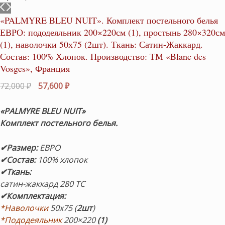
«PALMYRE BLEU NUIT». Комплект постельного белья
ЕВРО: пододеяльник 200×220см (1), простынь 280×320см
(1), наволочки 50х75 (2шт). Ткань: Сатин-Жаккард.
Состав: 100% Хлопок. Производство: ТМ «Blanc des
Vosges», Франция
Первоначальная
Текущая
72,000
₽
57,600
₽
цена
цена:
составляла
57,600 ₽.
«PALMYRE BLEU NUIT
»
72,000 ₽.
Комплект
постельного белья.
✔Размер
:
ЕВРО
✔Состав
:
100% хлопок
✔Ткань:
сатин-жаккард 280 TC
✔Комплектация
:
*Наволочки
50х75 (
2шт
)
*Пододеяльник
200×220
(1)