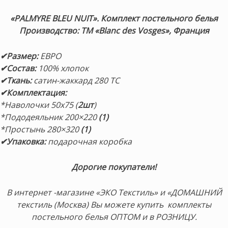
«PALMYRE BLEU NUIT
». Комплект постельного белья
Производство: ТМ «Blanc des Vosges», Франция
✔Размер
:
ЕВРО
✔Состав
:
100% хлопок
✔Ткань:
сатин-жаккард 280 TC
✔Комплектация
:
*Наволочки 50х75 (
2шт
)
*Пододеяльник 200×220
(1)
*Простынь 280×320
(1)
✔Упаковка:
подарочная коробка
Дорогие покупатели!
В интернет -магазине «ЭКО Текстиль» и «ДОМАШНИЙ
текстиль (Москва) Вы можете купить комплекты
постельного белья ОПТОМ и в РОЗНИЦУ.