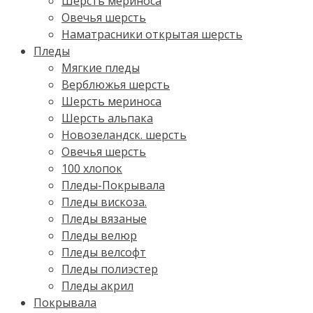
Шерсть мериноса
Овечья шерсть
Наматрасники открытая шерсть
Пледы
Мягкие пледы
Верблюжья шерсть
Шерсть мериноса
Шерсть альпака
Новозеландск. шерсть
Овечья шерсть
100 хлопок
Пледы-Покрывала
Пледы вискоза.
Пледы вязаные
Пледы велюр
Пледы велсофт
Пледы полиэстер
Пледы акрил
Покрывала