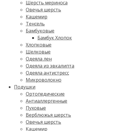
Шерсть мериноса
Овечья шерсть
Кашемир
Тенсель
Бамбуковые
Бамбук Хлопок
Хлопковые
Шелковые
Одеяла лен
Одеяла из эвкалипта
Одеяла антистресс
Микроволокно
Подушки
Ортопедические
Антиаллергенные
Пуховые
Верблюжья шерсть
Овечья шерсть
Кашемир