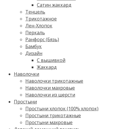
Сатин жаккард
Тенцель
Трикотажное
Лен-Хлопок
Перкаль
Ранфорс (Бязь)
Бамбук
Дизайн
С вышивкой
Жаккард
Наволочки
Наволочки трикотажные
Наволочки махровые
Наволочки из шерсти
Простыни
Простыни хлопок (100% хлопок)
Простыни трикотажные
Простыни махровые