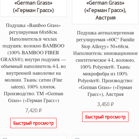
Подушка «Bamboo Grass»
регулируемая 68х68см.
Подушка антиаллергенная
Наполнитель:в чехлах
регулируемая «60C° Familie
подушек: волокно BAMBOO
Stop Allergy» 50×68см.
(100% BAMBOO FIBER
Наполнитель: инновационное
GRASS®); внутри подушек —
синтетическое 4-L волокно,
объемный наполнитель 4-L во
100% Polyester®. Ткань:
внутренней наволочке на
микрофибра из 100%
молнии. Ткань: сатин (Fine
Polyester®. Производство:
sateen), 100% хлопок.
«German Grass» («Герман
Производство: ТМ «German
Грасс»), Австрия
Grass» («Герман Грасс»)
3,450
₽
7,420
₽
Быстрый просмотр
Быстрый просмотр