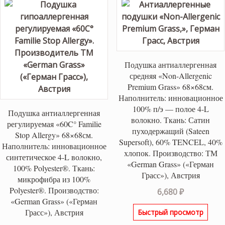
Подушка антиаллергенная
средняя «Non-Allergenic
Premium Grass» 68×68см.
Наполнитель: инновационное
100% п/э — полое 4-L
Подушка антиаллергенная
волокно. Ткань: Сатин
регулируемая «60C° Familie
пуходержащий (Sateen
Stop Allergy» 68×68см.
Supersoft), 60% TENCEL, 40%
Наполнитель: инновационное
хлопок. Производство: ТМ
синтетическое 4-L волокно,
«German Grass» («Герман
100% Polyester®. Ткань:
Грасс»), Австрия
микрофибра из 100%
Polyester®. Производство:
6,680
₽
«German Grass» («Герман
Грасс»), Австрия
Быстрый просмотр