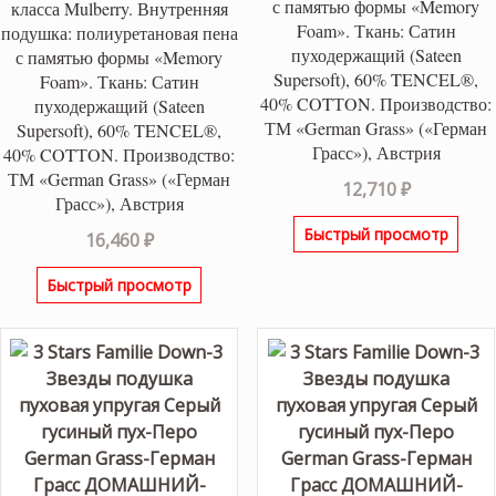
с памятью формы «Memory
класса Mulberry. Внутренняя
Foаm». Ткань: Сатин
подушка: полиуретановая пена
пуходержащий (Sateen
с памятью формы «Memory
Supersoft), 60% TENCEL®,
Foаm». Ткань: Сатин
40% COTТON. Производство:
пуходержащий (Sateen
ТМ «German Grass» («Герман
Supersoft), 60% TENCEL®,
Грасс»), Австрия
40% COTТON. Производство:
ТМ «German Grass» («Герман
12,710
₽
Грасс»), Австрия
Быстрый просмотр
16,460
₽
Быстрый просмотр