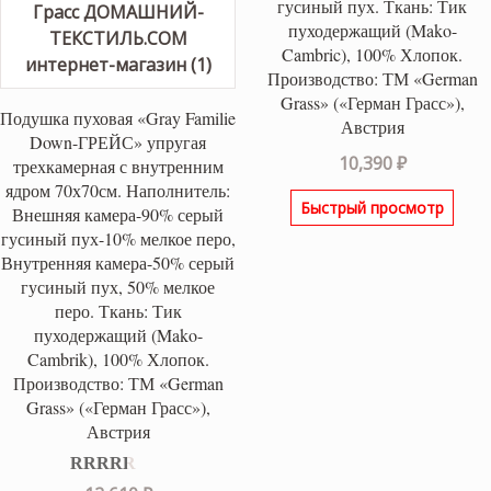
гусиный пух. Ткань: Тик
пуходержащий (Mako-
Cambric), 100% Хлопок.
Производство: ТМ «German
Grass» («Герман Грасс»),
Подушка пуховая «Gray Familie
Австрия
Down-ГРЕЙС» упругая
10,390
₽
трехкамерная с внутренним
ядром 70х70см. Наполнитель:
Быстрый просмотр
Внешняя камера-90% серый
гусиный пух-10% мелкое перо,
Внутренняя камера-50% серый
гусиный пух, 50% мелкое
перо. Ткань: Тик
пуходержащий (Mako-
Cambrik), 100% Хлопок.
Производство: ТМ «German
Grass» («Герман Грасс»),
Австрия
Оценка