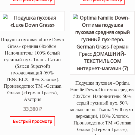
Подушка пуховая «Luxe Down
Grass» средняя 68х68см.
Наполнитель: 100% белый
гусиный пух. Ткань: Сатин
(Sateen Supersoft)
пуходержащий (60%
TENCEL®, 40% Хлопок).
Подушка пуховая «Optima
Производство: ТМ «German
Familie Down-Оптима» средняя
Grass» («Герман Грасс»),
50х70см. Наполнитель: 50%
Австрия
серый гусиный пух, 50%
33,380
₽
мелкое перо. Ткань: Twill пухо-
держащий, 100% Хлопок.
Быстрый просмотр
Производство: ТМ «German
Grass» («Герман Грасс»),