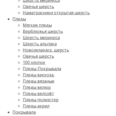
Шерсть мериноса
Овечья шерсть
Наматрасники открытая шерсть
Пледы
Мягкие пледы
Верблюжья шерсть
Шерсть мериноса
Шерсть альпака
Новозеландск. шерсть
Овечья шерсть
100 хлопок
Пледы-Покрывала
Пледы вискоза.
Пледы вязаные
Пледы велюр
Пледы велсофт
Пледы полиэстер
Пледы акрил
Покрывала