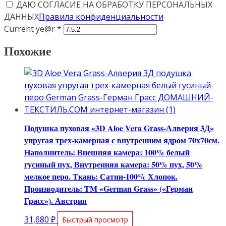
ДАЮ СОГЛАСИЕ НА ОБРАБОТКУ ПЕРСОНАЛЬНЫХ
ДАННЫХ
Правила конфиденциальности
Current ye@r
*
Похожие
Подушка пуховая «3D Aloe Vera Grass-Алверия 3Д»
упругая трех-камерная с внутренним ядром 70х70см.
Наполнитель: Внешняя камера: 100% белый
гусиный пух, Внутренняя камера: 50% пух, 50%
мелкое перо. Ткань: Сатин-100% Хлопок.
Производитель: ТМ «German Grass» («Герман
Грасс»). Австрия
31,680
₽
Быстрый просмотр