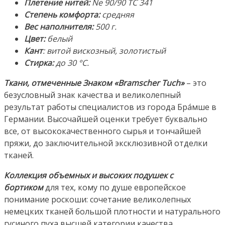
Плетение нитей:
Ne 90/90 TC 341
Степень комфорта:
средняя
Вес наполнителя:
500 г.
Цвет:
белый
Кант
: витой вискозный, золотистый
Стирка:
до 30 °С.
Ткани, отмеченные Знаком «Bramscher Tuch»
– это
безусловный знак качества и великолепный
результат работы специалистов из города Бра́мше в
Германии. Высочайшей оценки требует буквально
все, от высококачественного сырья и тончайшей
пряжи, до заключительной эксклюзивной отделки
тканей.
Коллекция объемных и высоких подушек с
бортиком
для тех, кому по душе европейское
понимание роскоши: сочетание великолепных
немецких тканей большой плотности и натурального
гусиного пуха высшей категории качества.