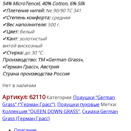
54% MicroTencel, 40% Cotton, 6% Silk
✔Плетение нитей:
Ne 90/90 TC 341
✔Степень комфорта:
средняя
✔Вес наполнителя:
500 г.
✔Цвет:
белый
✔Кант
: золотистый
витой вискозный
✔Стирка:
до 30 °С.
Производство: ТМ «German Grass»,
«Герман Грасс», Австрия
Страна производства Россия
Нет в наличии
Артикул:
62110
Категории:
Подушки "German
Grass" ("Герман Грасс")
,
Подушки пуховые
Метки:
Коллекция "QUEEN DOWN GRASS"
,
Скидки German
Grass (Герман Грасс)
Описание