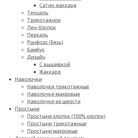
Сатин жаккард
Тенцель
Трикотажное
Лен-Хлопок
Перкаль
Ранфорс (Бязь)
Бамбук
Дизайн
С вышивкой
Жаккард
Наволочки
Наволочки трикотажные
Наволочки махровые
Наволочки из шерсти
Простыни
Простыни хлопок (100% хлопок)
Простыни трикотажные
Простыни махровые