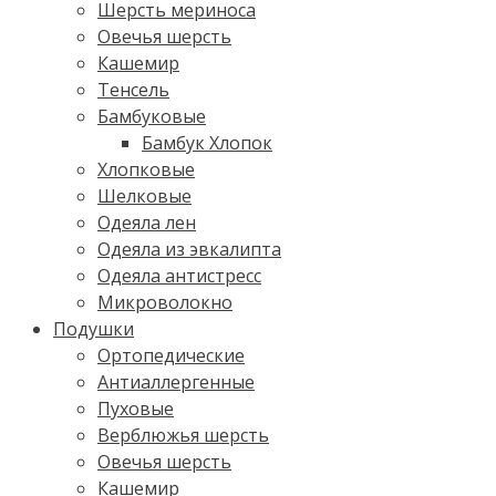
Шерсть мериноса
Овечья шерсть
Кашемир
Тенсель
Бамбуковые
Бамбук Хлопок
Хлопковые
Шелковые
Одеяла лен
Одеяла из эвкалипта
Одеяла антистресс
Микроволокно
Подушки
Ортопедические
Антиаллергенные
Пуховые
Верблюжья шерсть
Овечья шерсть
Кашемир