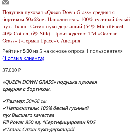
Подушка пуховая «Queen Down Grass» средняя с
бортиком 50х68см. Наполнитель: 100% гусиный белый
пух. Ткань: Сатин пухо-держащий (54% MicroTencel,
40% Cotton, 6% Silk). Производство: ТМ «German
Grass» («Герман Грасс»), Австрия
Рейтинг
5.00
из 5 на основе опроса
1
пользователя
(
1
отзыв клиента)
37,000
₽
«QUEEN DOWN GRASS» подушка пуховая
средняя
с бортиком.
✔Размер:
50×68 см.
✔Наполнитель:
100% белый гусиный
пух
Высшего качества
Fill Power 850 ед.
*Сертифицирован RDS
✔Ткань: Сатин пухо-держащий