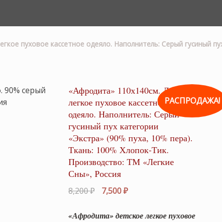
егкое пуховое кассетное одеяло. Наполнитель: Серый гусиный пух
«Афродита» 110х140см. Детское
РАСПРОДАЖА!
легкое пуховое кассетное
одеяло. Наполнитель: Серый
гусиный пух категории
«Экстра» (90% пуха, 10% пера).
Ткань: 100% Хлопок-Тик.
Производство: ТМ «Легкие
Сны», Россия
Первоначальная
Текущая
8,200
₽
7,500
₽
цена
цена:
составляла
7,500 ₽.
«Афродита» детское легкое пуховое