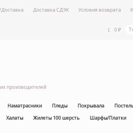
/Доставка
Доставка СДЭК
Условия возврата
0
₽
Т
ших производителей
Наматрасники
Пледы
Покрывала
Постел
Халаты
Жилеты 100 шерсть
Шарфы/Платки