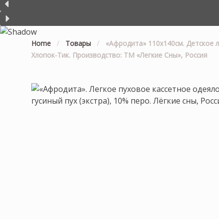
Home
/
Товары
/
«Афродита» 110х140см. Детское л
Хлопок-Тик. Производство: ТМ «Легкие Сны», Россия