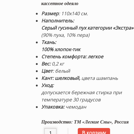
8,200 ₽.
кассетное одеяло
Размер
: 110х140 см.
Наполнитель:
Серый гусиный пух категории «Экстра»
(90% пуха, 10% пера)
Ткань:
100% хлопок-тик
Степень комфорта: легкое
Вес:
0,2 кг
Цвет
: белый
Кант: шелковый,
цвета шампань
Уход:
допускается бережная стирка при
температуре 30 градусов
Упаковка:
чемодан
Производство: ТМ «Легкие Сны», Россия
Количество товара «Афродита» 110х140
В корзину