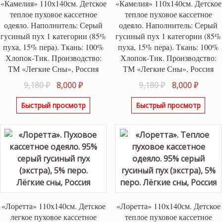
«Камелия» 110х140см. Детское
«Камелия» 110х140см. Детское
теплое пуховое кассетное
теплое пуховое кассетное
одеяло. Наполнитель: Серый
одеяло. Наполнитель: Серый
гусиный пух 1 категории (85%
гусиный пух 1 категории (85%
пуха, 15% пера). Ткань: 100%
пуха, 15% пера). Ткань: 100%
Хлопок-Тик. Производство:
Хлопок-Тик. Производство:
ТМ «Легкие Сны», Россия
ТМ «Легкие Сны», Россия
Первоначальная
Текущая
Первоначаль
Текущ
9,180
₽
8,000
₽
9,180
₽
8,000
₽
цена
цена:
цена
цена:
Быстрый просмотр
Быстрый просмотр
составляла
8,000 ₽.
составляла
8,000 ₽
9,180 ₽.
9,180 ₽.
«Лоретта» 110х140см. Детское
«Лоретта» 110х140см. Детское
легкое пуховое кассетное
теплое пуховое кассетное