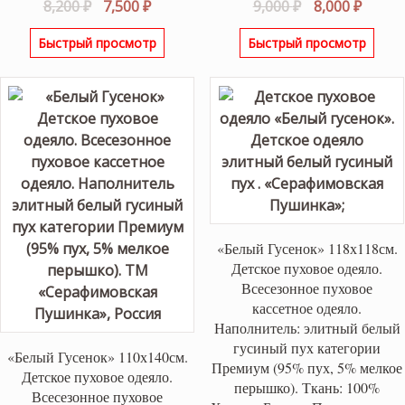
Первоначальная
Текущая
Первоначаль
Текущ
8,200
₽
7,500
₽
9,000
₽
8,000
₽
цена
цена:
цена
цена:
Быстрый просмотр
Быстрый просмотр
составляла
7,500 ₽.
составляла
8,000 ₽
8,200 ₽.
9,000 ₽.
«Белый Гусенок» 118х118см.
Детское пуховое одеяло.
Всесезонное пуховое
кассетное одеяло.
Наполнитель: элитный белый
гусиный пух категории
«Белый Гусенок» 110х140см.
Премиум (95% пух, 5% мелкое
Детское пуховое одеяло.
перышко). Ткань: 100%
Всесезонное пуховое