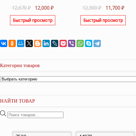
Первоначальная
Текущая
Первоначаль
Теку
12,670
₽
12,000
₽
12,300
₽
11,700
₽
цена
цена:
цена
цена
Быстрый просмотр
Быстрый просмотр
составляла
12,000 ₽.
составляла
11,70
12,670 ₽.
12,300 ₽.
Категории товаров
НАЙТИ ТОВАР
Поиск
товаров