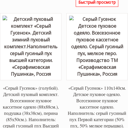
Быстрый просмотр
составляла
20,70
23,000 ₽.
«Серый Гусенок» (голубой).
«Серый Гусенок» 110х140см.
Детский пуховый комплект.
Детское пуховое одеяло.
Всесезонное пуховое
Всесезонное пуховое
кассетное одеяло (88х88см.),
кассетное одеяло.
подушка (38х38см), перина
Наполнитель: серый гусиный
(85х50см.). Наполнитель:
пух Первой категории (50%
серый гусиный пух Высшей
пух, 50% мелкое перышко).