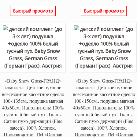
цена
цена:
цена
цена
Быстрый просмотр
Быстрый просмотр
составляла
13,800 ₽.
составляла
13,80
18,400 ₽.
18,400 ₽.
«Baby Snow Grass-ГРАНД»
«Baby Snow Grass-ГРАНД»
комплект. Детское пуховое
комплект. Детское пуховое
всесезонное кассетное одеяло
всесезонное кассетное одеяло
100×135см., подушка мягкая
100×150см., подушка мягкая
40х60см. Наполнитель: 100%
40х60см. Наполнитель: 100%
гусиный белый пух. Ткань:
гусиный белый пух. Ткань:
Сатин пухо-держащий (Fine
Сатин пухо-держащий (Fine
sateen), 100% Хлопок.
sateen), 100% Хлопок.
Производство: ТМ «German
Производство: ТМ «German