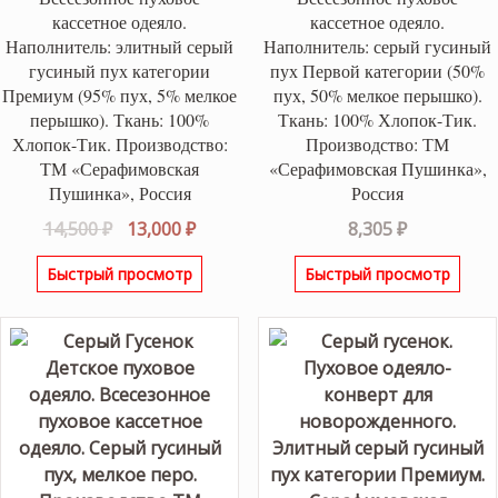
кассетное одеяло.
кассетное одеяло.
Наполнитель: элитный серый
Наполнитель: серый гусиный
гусиный пух категории
пух Первой категории (50%
Премиум (95% пух, 5% мелкое
пух, 50% мелкое перышко).
перышко). Ткань: 100%
Ткань: 100% Хлопок-Тик.
Хлопок-Тик. Производство:
Производство: ТМ
ТМ «Серафимовская
«Серафимовская Пушинка»,
Пушинка», Россия
Россия
Первоначальная
Текущая
14,500
₽
13,000
₽
8,305
₽
цена
цена:
Быстрый просмотр
Быстрый просмотр
составляла
13,000 ₽.
14,500 ₽.