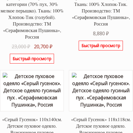
категории (70% пух, 30%
Ткань: 100% Хлопок-Тик.
мелкое перышко). Ткань: 100%
Производство: ТМ
Хлопок-Тик (голубой).
«Серафимовская Пушинка»,
Производство: ТМ
Россия
«Серафимовская Пушинка»,
8,880
₽
Россия
Быстрый просмотр
Первоначальная
Текущая
23,000
₽
20,700
₽
цена
цена:
Быстрый просмотр
составляла
20,700 ₽.
23,000 ₽.
«Серый Гусенок» 110х140см.
«Серый Гусенок» 118х118см.
Детское пуховое одеяло.
Детское пуховое одеяло.
Всесезонное пуховое
Всесезонное пуховое