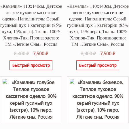
«Камелия» 110х140см. Детское
«Камелия» 110х140см. Детское
легкое пуховое кассетное
легкое пуховое кассетное
одеяло. Наполнитель: Серый
одеяло. Наполнитель: Серый
гусиный пух 1 категории (85%
гусиный пух 1 категории (85%
пуха, 15% пера). Ткань: 100%
пуха, 15% пера). Ткань: 100%
Хлопок-Тик. Производство:
Хлопок-Тик. Производство:
ТМ «Легкие Сны», Россия
ТМ «Легкие Сны», Россия
Первоначальная
Текущая
Первоначаль
Текущ
8,400
₽
7,500
₽
8,400
₽
7,500
₽
цена
цена:
цена
цена:
Быстрый просмотр
Быстрый просмотр
составляла
7,500 ₽.
составляла
7,500 ₽
8,400 ₽.
8,400 ₽.