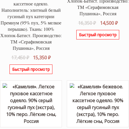
Хлопок-Батист. Производство:
кассетное одеяло.
ТМ «Серафимовская
Наполнитель: элитный белый
Пушинка», Россия
гусиный пух категории
Первоначаль
Теку
Премиум (95% пух, 5% мелкое
16,350
₽
14,500
₽
перышко). Ткань: 100%
цена
цена
Быстрый просмотр
Хлопок-Батист. Производство:
составляла
14,50
ТМ «Серафимовская
16,350 ₽.
Пушинка», Россия
Первоначальная
Текущая
17,450
₽
15,350
₽
цена
цена:
Быстрый просмотр
составляла
15,350 ₽.
17,450 ₽.