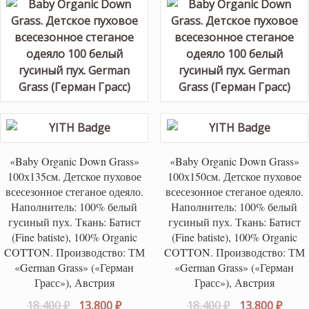
«Baby Organic Down Grass»
«Baby Organic Down Grass»
100х135см. Детское пуховое
100х150см. Детское пуховое
всесезонное стеганое одеяло.
всесезонное стеганое одеяло.
Наполнитель: 100% белый
Наполнитель: 100% белый
гусиный пух. Ткань: Батист
гусиный пух. Ткань: Батист
(Fine batiste), 100% Organic
(Fine batiste), 100% Organic
COTTON. Производство: ТМ
COTTON. Производство: ТМ
«German Grass» («Герман
«German Grass» («Герман
Грасс»), Австрия
Грасс»), Австрия
Первоначальная
Текущая
Первоначаль
Теку
18,400
₽
13,800
₽
18,400
₽
13,800
₽