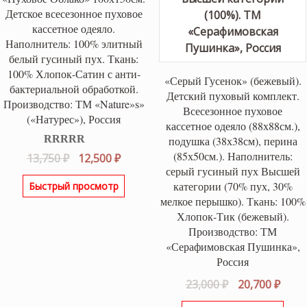
Детское всесезонное пуховое
кассетное одеяло.
Наполнитель: 100% элитный
белый гусиный пух. Ткань:
100% Хлопок-Сатин с анти-
«Серый Гусенок» (бежевый).
бактериальной обработкой.
Детский пуховый комплект.
Производство: ТМ «Nature»s»
Всесезонное пуховое
(«Натурес»), Россия
кассетное одеяло (88х88см.),
подушка (38х38см), перина
(85х50см.). Наполнитель:
Оценка
5.00
Первоначальная
Текущая
13,750
₽
12,500
₽
из 5
серый гусиный пух Высшей
цена
цена:
категории (70% пух, 30%
Быстрый просмотр
составляла
12,500 ₽.
мелкое перышко). Ткань: 100%
13,750 ₽.
Хлопок-Тик (бежевый).
Производство: ТМ
«Серафимовская Пушинка»,
Россия
Первоначаль
Теку
23,000
₽
20,700
₽
цена
цена