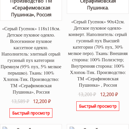
«Серый Гусенок» 90х42см.
Детское пуховое одеяло-
«Серый Гусенок» 118х118см.
конверт. Наполнитель: серый
Детское пуховое одеяло.
гусиный пух Высшей
Всесезонное пуховое
категории (70% пух, 30%
кассетное одеяло.
мелкое перо). Ткань: Внешняя
Наполнитель: элитный серый
сторона: 100% Полиэстер;
гусиный пух категории
Внутренняя сторона: 100%
Премиум (95% пух, 5% мелкое
Хлопок-Тик. Производство:
перышко). Ткань: 100%
ТМ «Серафимовская
Хлопок-Тик. Производство:
Пушинка» , Россия
ТМ «Серафимовская
Пушинка», Россия
Первоначаль
Теку
13,200
₽
12,200
₽
Первоначальная
Текущая
цена
цена
13,589
₽
12,200
₽
Быстрый просмотр
цена
цена:
составляла
12,20
Быстрый просмотр
составляла
12,200 ₽.
13,200 ₽.
13,589 ₽.