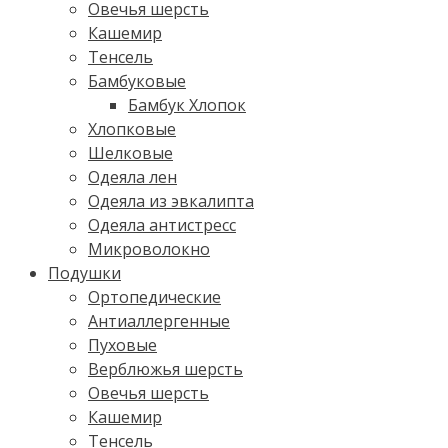
Овечья шерсть
Кашемир
Тенсель
Бамбуковые
Бамбук Хлопок
Хлопковые
Шелковые
Одеяла лен
Одеяла из эвкалипта
Одеяла антистресс
Микроволокно
Подушки
Ортопедические
Антиаллергенные
Пуховые
Верблюжья шерсть
Овечья шерсть
Кашемир
Тенсель