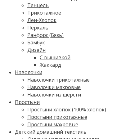
Тенцель
Трикотажное
Лен-Хлопок
Перкаль
Ранфорс (Бязь)
Бамбук
Дизайн
С вышивкой
Жаккард
Наволочки
Наволочки трикотажные
Наволочки махровые
Наволочки из шерсти
Простыни
Простыни хлопок (100% хлопок)
Простыни трикотажные
Простыни махровые
Детский домашний текстиль