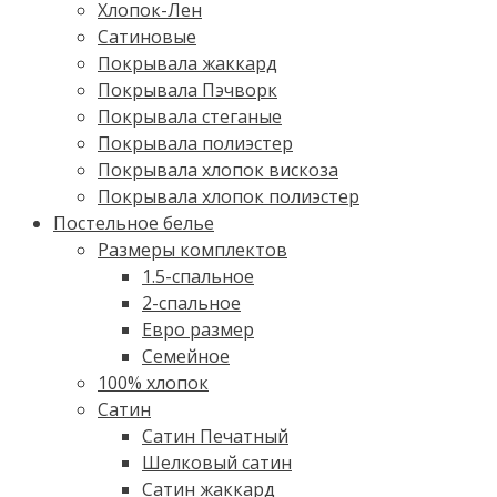
Хлопок-Лен
Сатиновые
Покрывала жаккард
Покрывала Пэчворк
Покрывала стеганые
Покрывала полиэстер
Покрывала хлопок вискоза
Покрывала хлопок полиэстер
Постельное белье
Размеры комплектов
1.5-спальное
2-спальное
Евро размер
Семейное
100% хлопок
Cатин
Сатин Печатный
Шелковый сатин
Сатин жаккард