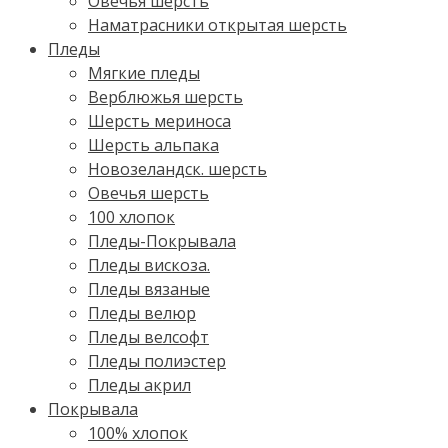
Овечья шерсть
Наматрасники открытая шерсть
Пледы
Мягкие пледы
Верблюжья шерсть
Шерсть мериноса
Шерсть альпака
Новозеландск. шерсть
Овечья шерсть
100 хлопок
Пледы-Покрывала
Пледы вискоза.
Пледы вязаные
Пледы велюр
Пледы велсофт
Пледы полиэстер
Пледы акрил
Покрывала
100% хлопок