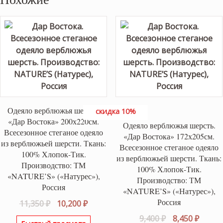
Одеяло верблюжья шерсть.
скидка 10%
«Дар Востока» 200х220см.
Одеяло верблюжья шерсть.
Всесезонное стеганое одеяло
«Дар Востока» 172х205см.
из верблюжьей шерсти. Ткань:
Всесезонное стеганое одеяло
100% Хлопок-Тик.
из верблюжьей шерсти. Ткань:
Производство: ТМ
100% Хлопок-Тик.
«NATURE’S» («Натурес»),
Производство: ТМ
Россия
«NATURE’S» («Натурес»),
Россия
Первоначальная
Текущая
11,350
₽
10,200
₽
цена
цена:
Первоначаль
Текущ
9,400
₽
8,450
₽