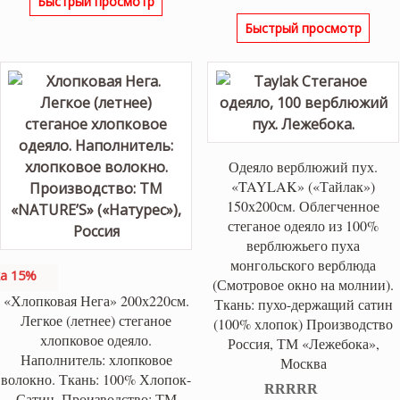
Быстрый просмотр
составляла
10,200 ₽.
цена
цена:
11,350 ₽.
Быстрый просмотр
составляла
8,450 ₽
9,400 ₽.
Одеяло верблюжий пух.
«TAYLAK» («Тайлак»)
150х200см. Облегченное
стеганое одеяло из 100%
верблюжьего пуха
монгольского верблюда
а 15%
(Смотровое окно на молнии).
«Хлопковая Нега» 200х220см.
Ткань: пухо-держащий сатин
Легкое (летнее) стеганое
(100% хлопок) Производство
хлопковое одеяло.
Россия, ТМ «Лежебока»,
Наполнитель: хлопковое
Москва
волокно. Ткань: 100% Хлопок-
Сатин. Производство: ТМ