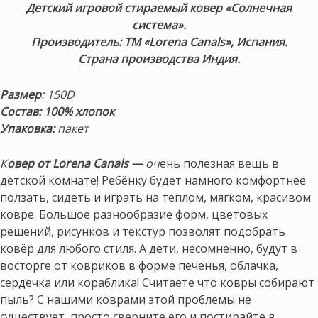
Детский игровой стираемый ковер «Солнечная
система».
Производитель: ТМ «Lorena Canals», Испания.
Страна производства Индия.
Размер
: 150D
Состав: 100% хлопок
Упаковка:
пакет
К
овер от Lorena Canals —
оч
ень полезная вещь в
детской комнате! Ребёнку будет намного комфортнее
ползать, сидеть и играть на теплом, мягком, красивом
ковре. Большое разнообразие форм, цветовых
решений, рисунков и текстур позволят подобрать
ковёр для любого стиля. А дети, несомненно, будут в
восторге от ковриков в форме печенья, облачка,
сердечка или кораблика! Считаете что ковры собирают
пыль? С нашими коврами этой проблемы не
существует, просто сверните его и постирайте в