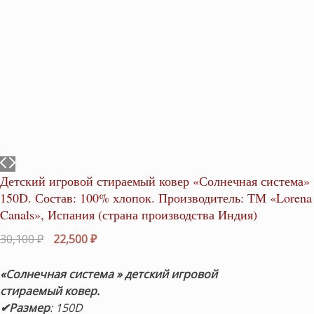
Детский игровой стираемый ковер «Солнечная система»
150D. Состав: 100% хлопок. Производитель: ТМ «Lorena
Canals», Испания (страна производства Индия)
Первоначальная
Текущая
30,100
₽
22,500
₽
цена
цена:
составляла
22,500 ₽.
«Солнечная система »
детский игровой
30,100 ₽.
стираемый ковер.
✔Размер
: 150D