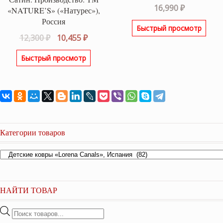
Оценка
5.00
16,990
₽
«NATURE’S» («Натурес»),
из 5
Россия
Быстрый просмотр
Первоначальная
Текущая
12,300
₽
10,455
₽
цена
цена:
Быстрый просмотр
составляла
10,455 ₽.
12,300 ₽.
Категории товаров
НАЙТИ ТОВАР
Поиск