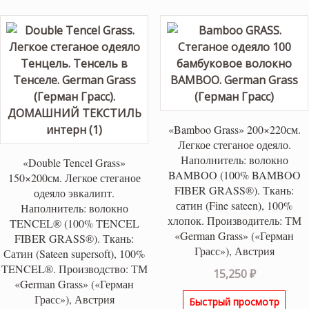
«Bamboo Grass» 200×220см.
Легкое стеганое одеяло.
Наполнитель: волокно
«Double Tencel Grass»
BAMBOO (100% BAMBOO
150×200см. Легкое стеганое
FIBER GRASS®). Ткань:
одеяло эвкалипт.
сатин (Fine sateen), 100%
Наполнитель: волокно
хлопок. Производитель: ТМ
TENCEL® (100% TENCEL
«German Grass» («Герман
FIBER GRASS®). Ткань:
Грасс»), Австрия
Сатин (Sateen supersoft), 100%
TENCEL®. Производство: ТМ
15,250
₽
«German Grass» («Герман
Грасс»), Австрия
Быстрый просмотр