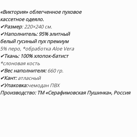
цена
цена:
составляла
44,900 ₽.
«Виктория» облегченное пуховое
49,900 ₽.
кассетное одеяло.
✔Размер
: 220×240 см.
✔Наполнитель:
95%
элитный
белый гусиный пух премиум
5% перо, *обработка Aloe Vera
✔Ткань: 100% хлопок-батист
*слоновая кость
✔Вес наполнителя:
660 гр.
✔Кант:
атласный
✔Упаковка:
чемодан ПВХ
Производство: ТМ «Серафимовская Пушинка», Россия