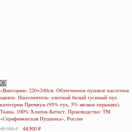
«Виктория» 220×240см. Облегченное пуховое кассетное
одеяло. Наполнитель: элитный белый гусиный пух
категории Премиум (95% пух, 5% мелкое перышко).
Ткань: 100% Хлопок-Батист. Производство: ТМ
«Серафимовская Пушинка», Россия
Первоначальная
Текущая
49,900
₽
44,900
₽