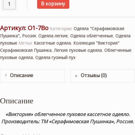
Количество товара «Виктория» 220×240см. Облегченное 
В корзину
Артикул:
О1-7Во
Категории:
Одеяла "Серафимовская
Пушинка", Россия
,
Одеяла легкие
,
Одеяла облегченные
,
Одеяла
пуховые
Метки:
Кассетные одеяла
,
Коллекция "Виктория"
Серафимовская Пушинка
,
Легкие пуховые одеяла
,
Облегченные
пуховые одеяла
,
Одеяла гусиный пух
Описание
Отзывы (0)
Описание
«Виктория» облегченное пуховое кассетное одеяло.
Производитель: ТМ «Серафимовская Пушинка», Россия.