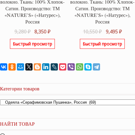
волокно. Ткань: 100% Хлопок-
волокно. Ткань: 100% Хлопок-
Сатин. Производство: ТМ
Сатин. Производство: ТМ
«NATURE’S» («Натурес»),
«NATURE’S» («Натурес»),
Россия
Россия
Первоначальная
Текущая
Первоначаль
Теку
9,280
₽
8,350
₽
10,550
₽
9,495
₽
цена
цена:
цена
цена:
Быстрый просмотр
Быстрый просмотр
составляла
8,350 ₽.
составляла
9,495 
9,280 ₽.
10,550 ₽.
Категории товаров
НАЙТИ ТОВАР