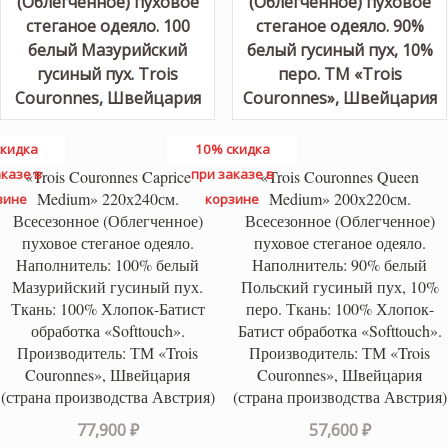
кидка
10% скидка
казе в
при заказе в
«Trois Couronnes Caprice
«Trois Couronnes Queen
Medium» 220х240см.
Medium» 200х220см.
зине
корзине
Всесезонное (Облегченное)
Всесезонное (Облегченное)
пуховое стеганое одеяло.
пуховое стеганое одеяло.
Наполнитель: 100% белый
Наполнитель: 90% белый
Мазурийский гусиный пух.
Польский гусиный пух, 10%
Ткань: 100% Хлопок-Батист
перо. Ткань: 100% Хлопок-
обработка «Softtouch».
Батист обработка «Softtouch».
Производитель: ТМ «Trois
Производитель: ТМ «Trois
Couronnes», Швейцария
Couronnes», Швейцария
(страна производства Австрия)
(страна производства Австрия)
77,900
₽
57,600
₽