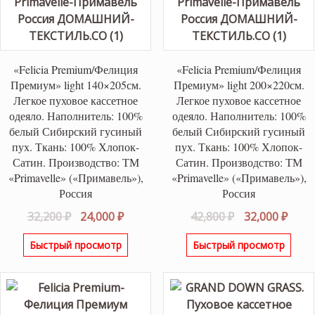
«Felicia Premium/Фелиция
«Felicia Premium/Фелиция
Премиум» light 140×205см.
Премиум» light 200×220см.
Легкое пуховое кассетное
Легкое пуховое кассетное
одеяло. Наполнитель: 100%
одеяло. Наполнитель: 100%
белый Сибирский гусиный
белый Сибирский гусиный
пух. Ткань: 100% Хлопок-
пух. Ткань: 100% Хлопок-
Сатин. Производство: ТМ
Сатин. Производство: ТМ
«Primavelle» («Примавель»),
«Primavelle» («Примавель»),
Россия
Россия
Первоначальная
Текущая
Первоначаль
Теку
32,200
₽
24,000
₽
42,800
₽
32,000
₽
цена
цена:
цена
цена
Быстрый просмотр
Быстрый просмотр
составляла
24,000 ₽.
составляла
32,00
32,200 ₽.
42,800 ₽.