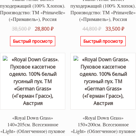
пуходержащий (100% Хлопок).
пуходержащий (100% Хлопок).
Производство: ТМ «Primavelle»
Производство: ТМ «Primavelle»
(«Примавель»), Россия
(«Примавель»), Россия
Первоначальная
Текущая
Первоначаль
Теку
38,500
₽
28,800
₽
44,800
₽
33,500
₽
цена
цена:
цена
цена
Быстрый просмотр
Быстрый просмотр
составляла
28,800 ₽.
составляла
33,50
38,500 ₽.
44,800 ₽.
«Royal Down Grass»
«Royal Down Grass»
140×205см. Всесезонное
150×200см. Всесезонное
«Light» (Облегченное) пуховое
«Light» (Облегченное) пуховое