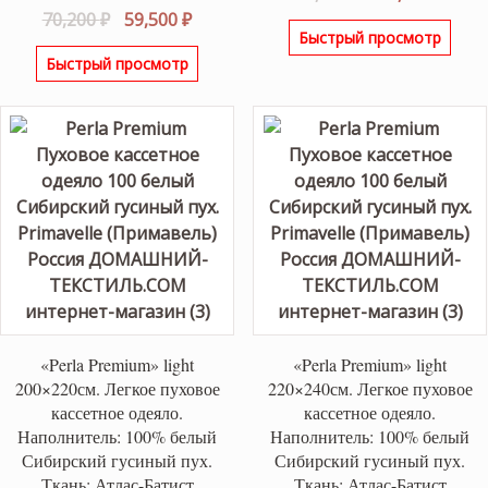
Первоначальная
Текущая
цена
цена
70,200
₽
59,500
₽
Быстрый просмотр
цена
цена:
составляла
21,80
Быстрый просмотр
составляла
59,500 ₽.
29,090 ₽.
70,200 ₽.
«Perla Premium» light
«Perla Premium» light
200×220см. Легкое пуховое
220×240см. Легкое пуховое
кассетное одеяло.
кассетное одеяло.
Наполнитель: 100% белый
Наполнитель: 100% белый
Сибирский гусиный пух.
Сибирский гусиный пух.
Ткань: Атлас-Батист
Ткань: Атлас-Батист