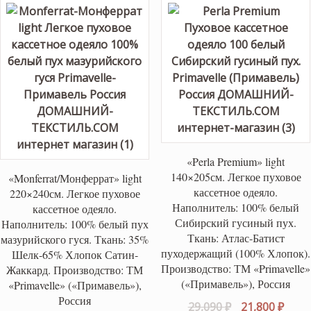
«Perla Premium» light
140×205см. Легкое пуховое
«Monferrat/Монферрат» light
кассетное одеяло.
220×240см. Легкое пуховое
Наполнитель: 100% белый
кассетное одеяло.
Сибирский гусиный пух.
Наполнитель: 100% белый пух
Ткань: Атлас-Батист
мазурийского гуся. Ткань: 35%
пуходержащий (100% Хлопок).
Шелк-65% Хлопок Сатин-
Производство: ТМ «Primavelle»
Жаккард. Производство: ТМ
(«Примавель»), Россия
«Primavelle» («Примавель»),
Россия
Первоначаль
Теку
29,090
₽
21,800
₽