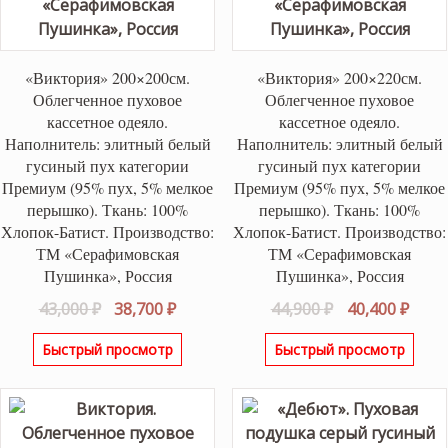
«Виктория» 200×200см.
«Виктория» 200×220см.
Облегченное пуховое
Облегченное пуховое
кассетное одеяло.
кассетное одеяло.
Наполнитель: элитный белый
Наполнитель: элитный белый
гусиный пух категории
гусиный пух категории
Премиум (95% пух, 5% мелкое
Премиум (95% пух, 5% мелкое
перышко). Ткань: 100%
перышко). Ткань: 100%
Хлопок-Батист. Производство:
Хлопок-Батист. Производство:
ТМ «Серафимовская
ТМ «Серафимовская
Пушинка», Россия
Пушинка», Россия
Первоначальная
Текущая
Первоначаль
Теку
43,000
₽
38,700
₽
44,900
₽
40,400
₽
цена
цена:
цена
цена
Быстрый просмотр
Быстрый просмотр
составляла
38,700 ₽.
составляла
40,40
43,000 ₽.
44,900 ₽.