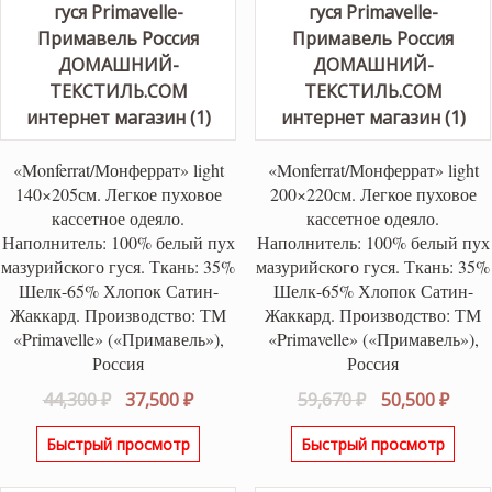
«Monferrat/Монферрат» light
«Monferrat/Монферрат» light
140×205см. Легкое пуховое
200×220см. Легкое пуховое
кассетное одеяло.
кассетное одеяло.
Наполнитель: 100% белый пух
Наполнитель: 100% белый пух
мазурийского гуся. Ткань: 35%
мазурийского гуся. Ткань: 35%
Шелк-65% Хлопок Сатин-
Шелк-65% Хлопок Сатин-
Жаккард. Производство: ТМ
Жаккард. Производство: ТМ
«Primavelle» («Примавель»),
«Primavelle» («Примавель»),
Россия
Россия
Первоначальная
Текущая
Первоначаль
Теку
44,300
₽
37,500
₽
59,670
₽
50,500
₽
цена
цена:
цена
цена
Быстрый просмотр
Быстрый просмотр
составляла
37,500 ₽.
составляла
50,50
44,300 ₽.
59,670 ₽.