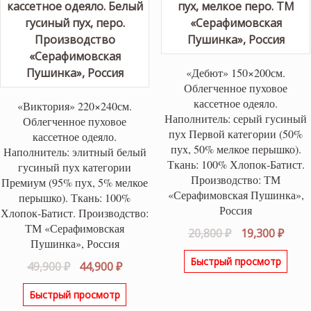
«Дебют» 150×200см.
Облегченное пуховое
кассетное одеяло.
«Виктория» 220×240см.
Наполнитель: серый гусиный
Облегченное пуховое
пух Первой категории (50%
кассетное одеяло.
пух, 50% мелкое перышко).
Наполнитель: элитный белый
Ткань: 100% Хлопок-Батист.
гусиный пух категории
Производство: ТМ
Премиум (95% пух, 5% мелкое
«Серафимовская Пушинка»,
перышко). Ткань: 100%
Россия
Хлопок-Батист. Производство:
ТМ «Серафимовская
Первоначаль
Теку
20,800
₽
19,300
₽
Пушинка», Россия
цена
цена
Быстрый просмотр
Первоначальная
Текущая
составляла
19,30
49,900
₽
44,900
₽
цена
цена:
20,800 ₽.
Быстрый просмотр
составляла
44,900 ₽.