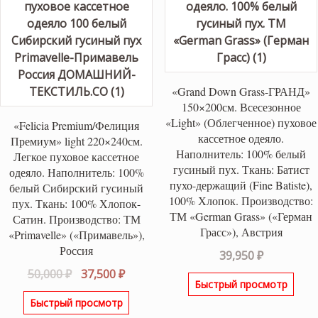
«Grand Down Grass-ГРАНД»
150×200см. Всесезонное
«Light» (Облегченное) пуховое
«Felicia Premium/Фелиция
кассетное одеяло.
Премиум» light 220×240см.
Наполнитель: 100% белый
Легкое пуховое кассетное
гусиный пух. Ткань: Батист
одеяло. Наполнитель: 100%
пухо-держащий (Fine Batiste),
белый Сибирский гусиный
100% Хлопок. Производство:
пух. Ткань: 100% Хлопок-
ТМ «German Grass» («Герман
Сатин. Производство: ТМ
Грасс»), Австрия
«Primavelle» («Примавель»),
Россия
39,950
₽
Первоначальная
Текущая
50,000
₽
37,500
₽
Быстрый просмотр
цена
цена:
Быстрый просмотр
составляла
37,500 ₽.