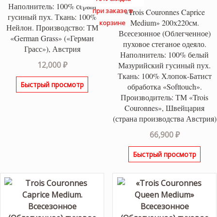
Наполнитель: 100% серый
при заказе в
«Trois Couronnes Caprice
гусиный пух. Ткань: 100%
Medium» 200х220см.
корзине
Нейлон. Производство: ТМ
Всесезонное (Облегченное)
«German Grass» («Герман
пуховое стеганое одеяло.
Грасс»), Австрия
Наполнитель: 100% белый
12,000
₽
Мазурийский гусиный пух.
Ткань: 100% Хлопок-Батист
Быстрый просмотр
обработка «Softtouch».
Производитель: ТМ «Trois
Couronnes», Швейцария
(страна производства Австрия)
66,900
₽
Быстрый просмотр