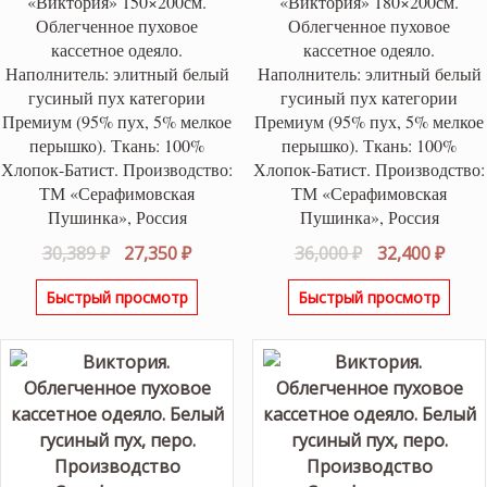
«Виктория» 150×200см.
«Виктория» 180×200см.
Облегченное пуховое
Облегченное пуховое
кассетное одеяло.
кассетное одеяло.
Наполнитель: элитный белый
Наполнитель: элитный белый
гусиный пух категории
гусиный пух категории
Премиум (95% пух, 5% мелкое
Премиум (95% пух, 5% мелкое
перышко). Ткань: 100%
перышко). Ткань: 100%
Хлопок-Батист. Производство:
Хлопок-Батист. Производство:
ТМ «Серафимовская
ТМ «Серафимовская
Пушинка», Россия
Пушинка», Россия
Первоначальная
Текущая
Первоначаль
Теку
30,389
₽
27,350
₽
36,000
₽
32,400
₽
цена
цена:
цена
цена
Быстрый просмотр
Быстрый просмотр
составляла
27,350 ₽.
составляла
32,40
30,389 ₽.
36,000 ₽.