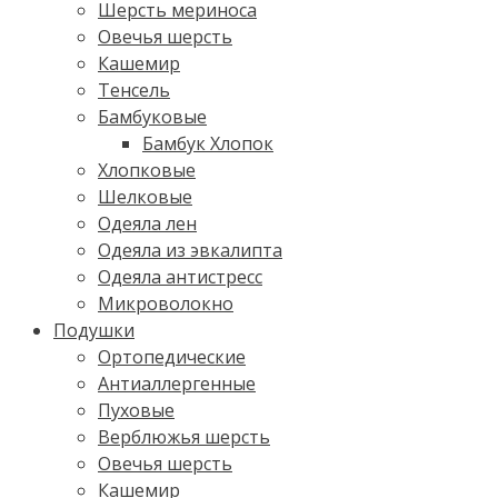
Шерсть мериноса
Овечья шерсть
Кашемир
Тенсель
Бамбуковые
Бамбук Хлопок
Хлопковые
Шелковые
Одеяла лен
Одеяла из эвкалипта
Одеяла антистресс
Микроволокно
Подушки
Ортопедические
Антиаллергенные
Пуховые
Верблюжья шерсть
Овечья шерсть
Кашемир