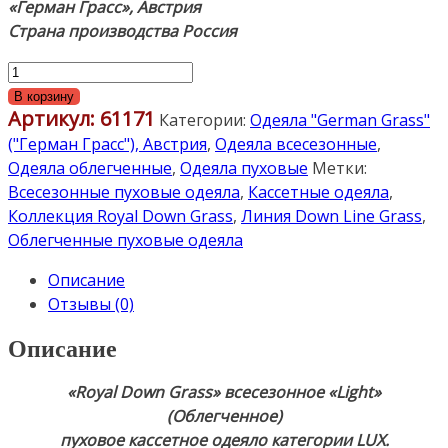
«Герман Грасс», Австрия
Страна производства Россия
Количество
товара
В корзину
Артикул:
61171
«Royal
Категории:
Одеяла "German Grass"
Down
("Герман Грасс"), Австрия
,
Одеяла всесезонные
,
Grass»
Одеяла облегченные
,
Одеяла пуховые
Метки:
160×220см.
Всесезонные пуховые одеяла
,
Кассетные одеяла
,
Всесезонное
Коллекция Royal Down Grass
,
Линия Down Line Grass
,
«Light»
Облегченные пуховые одеяла
(Облегченное)
Описание
пуховое
Отзывы (0)
кассетное
одеяло.
Описание
Наполнитель:
100%
«Royal Down Grass» всесезонное «Light»
белый
(Облегченное)
гусиный
пуховое кассетное одеяло категории LUX.