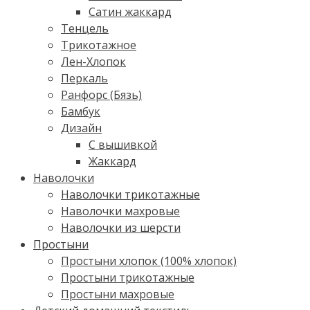
Сатин жаккард
Тенцель
Трикотажное
Лен-Хлопок
Перкаль
Ранфорс (Бязь)
Бамбук
Дизайн
С вышивкой
Жаккард
Наволочки
Наволочки трикотажные
Наволочки махровые
Наволочки из шерсти
Простыни
Простыни хлопок (100% хлопок)
Простыни трикотажные
Простыни махровые