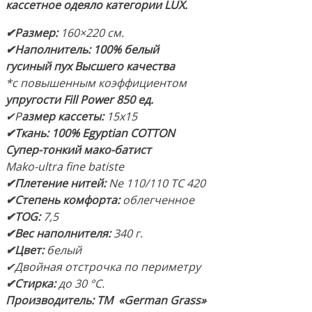
кассетное одеяло категории LUX.
✔Размер:
160×220 см.
✔Наполнитель:
100% белый
гусиный пух Высшего качества
*с повышенным коэффициентом
упругости Fill Power 850 ед.
✔Р
азмер кассеты:
15х15
✔Ткань: 100% Egyptian COTTON
Супер-тонкий мако-батист
Mako-ultra fine batiste
✔Плетение нитей:
Ne 110/110 TC 420
✔Степень комфорта:
облегченное
✔TOG:
7,5
✔Вес наполнителя:
340 г.
✔Цвет:
белый
✔Двойная отстрочка по периметру
✔Стирка:
до 30 °С.
Производитель: ТМ «German Grass»