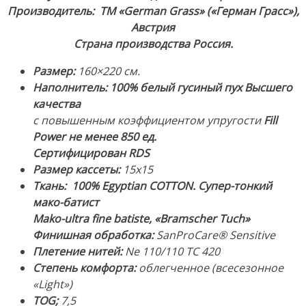
пух.
Производитель: ТМ «German Grass» («Герман Грасс»),
Ткань:
Австрия
Супер-
Страна производства Россия.
тонкий
Мако-
Размер:
160×220 см.
Батист
Наполнитель:
100% белый гусиный пух
Высшего
(Mako-
качества
ultra
с повышенным коэффициентом упругости
Fill
fine
Power не менее 850 ед.
batiste),
Сертифицирован RDS
100%
Размер кассеты:
15х15
Египетский
Ткань: 100% Egyptian COTTON. Супер-тонкий
хлопок.
мако-батист
Производство:
Mako-ultra fine batiste, «Bramscher Tuch»
ТМ
Финишная обработка:
SanProCare® Sensitive
«German
Плетение нитей:
Ne 110/110 TC 420
Grass»
Степень комфорта:
облегченное (всесезонное
(«Герман
«Light»)
Грасс»),
TOG;
7,5