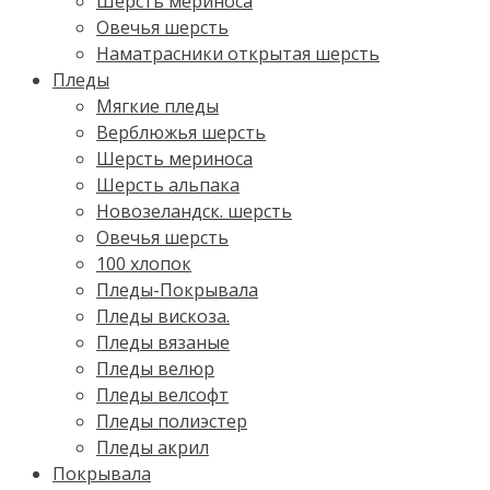
Шерсть мериноса
Овечья шерсть
Наматрасники открытая шерсть
Пледы
Мягкие пледы
Верблюжья шерсть
Шерсть мериноса
Шерсть альпака
Новозеландск. шерсть
Овечья шерсть
100 хлопок
Пледы-Покрывала
Пледы вискоза.
Пледы вязаные
Пледы велюр
Пледы велсофт
Пледы полиэстер
Пледы акрил
Покрывала