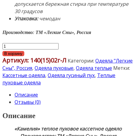
допускается бережная стирка при температуре
30 градусов
Упаковка:
чемодан
Производство: ТМ «Легкие Сны», Россия
Количество
товара
В корзину
Артикул:
140(15)02г-Л
«Камелия»
Категории:
Одеяла "Легкие
140х205см.
Сны", Россия
,
Одеяла пуховые
,
Одеяла теплые
Метки:
Теплое
Кассетные одеяла
,
Одеяла гусиный пух
,
Теплые
пуховое
пуховые одеяла
кассетное
Описание
одеяло.
Отзывы (0)
Наполнитель:
Серый
Описание
гусиный
пух
«Камелия» теплое пуховое кассетное одеяло
1