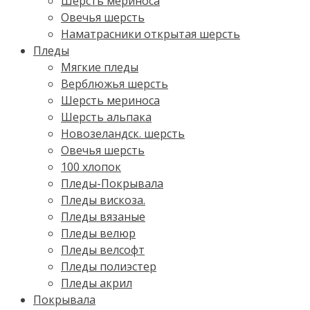
Шерсть мериноса
Овечья шерсть
Наматрасники открытая шерсть
Пледы
Мягкие пледы
Верблюжья шерсть
Шерсть мериноса
Шерсть альпака
Новозеландск. шерсть
Овечья шерсть
100 хлопок
Пледы-Покрывала
Пледы вискоза.
Пледы вязаные
Пледы велюр
Пледы велсофт
Пледы полиэстер
Пледы акрил
Покрывала