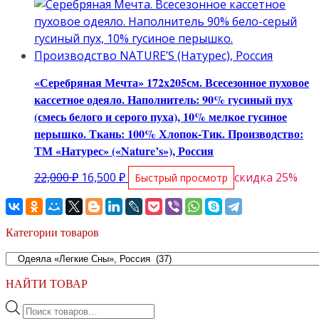
«Серебряная Мечта» 172х205см. Всесезонное пуховое
кассетное одеяло. Наполнитель: 90% гусиный пух
(смесь белого и серого пуха), 10% мелкое гусиное
перышко. Ткань: 100% Хлопок-Тик. Производство:
ТМ «Натурес» («Nature’s»), Россия
Первоначальная
Текущая
22,000
₽
16,500
₽
скидка 25%
Быстрый просмотр
цена
цена:
составляла
16,500 ₽.
22,000 ₽.
Категории товаров
НАЙТИ ТОВАР
Поиск