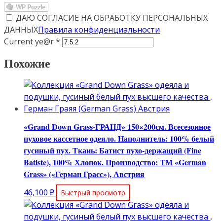
ДАЮ СОГЛАСИЕ НА ОБРАБОТКУ ПЕРСОНАЛЬНЫХ
ДАННЫХ
Правила конфиденциальности
Current ye@r
*
Похожие
«Grand Down Grass-ГРАНД» 150×200см. Всесезонное
пуховое кассетное одеяло. Наполнитель: 100% белый
гусиный пух. Ткань: Батист пухо-держащий (Fine
Batiste), 100% Хлопок. Производство: ТМ «German
Grass» («Герман Грасс»), Австрия
46,100
₽
Быстрый просмотр