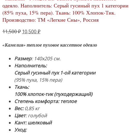
одеяло. Наполнитель: Серый гусиный пух 1 категории
(85% пуха, 15% пера). Ткань: 100% Хлопок-Тик.
Производство: ТМ «Легкие Сны», Россия
Первоначальная
Текущая
11,500
₽
10,500
₽
цена
цена:
«Камелия» теплое пуховое кассетное одеяло
составляла
10,500 ₽.
11,500 ₽.
Размер
: 140х205 см.
Наполнитель:
Серый гусиный пух 1-ой категории
(95% пуха, 15% пера)
Ткань:
100% хлопок-тик (пуходержащий)
Степень комфорта: теплое
Вес:
0,85 кг
Цвет
: голубой
Кант: шелковый
Уход: