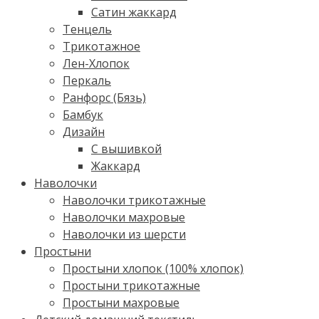
Сатин жаккард
Тенцель
Трикотажное
Лен-Хлопок
Перкаль
Ранфорс (Бязь)
Бамбук
Дизайн
С вышивкой
Жаккард
Наволочки
Наволочки трикотажные
Наволочки махровые
Наволочки из шерсти
Простыни
Простыни хлопок (100% хлопок)
Простыни трикотажные
Простыни махровые