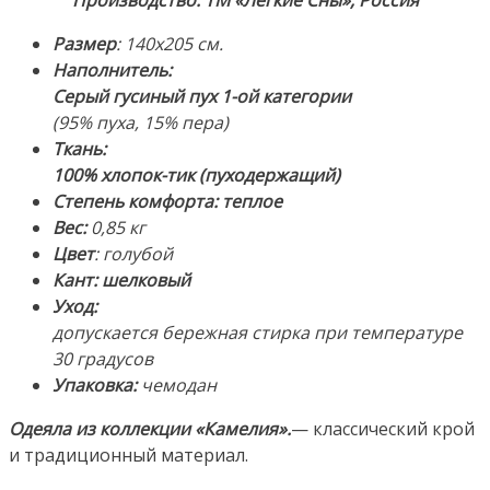
Производство: ТМ «Легкие Сны», Россия
категории
(85%
Размер
: 140х205 см.
пуха,
Наполнитель:
15%
Серый гусиный пух 1-ой категории
пера).
(95% пуха, 15% пера)
Ткань:
Ткань:
100%
100% хлопок-тик (пуходержащий)
Хлопок-
Степень комфорта: теплое
Тик.
Вес:
0,85 кг
Производство:
Цвет
: голубой
ТМ
Кант: шелковый
«Легкие
Уход:
Сны»,
допускается бережная стирка при температуре
Россия
30 градусов
Упаковка:
чемодан
Одеяла из коллекции «Камелия».
— классический крой
и традиционный материал.