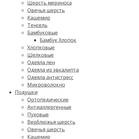
Шерсть мериноса
Овечья шерсть
Кашемир
Тенсель
Бамбуковые
Бамбук Хлопок
Хлопковые
Шелковые
Одеяла лен
Одеяла из эвкалипта
Одеяла антистресс
Микроволокно
Подушки
Ортопедические
Антиаллергенные
Пуховые
Верблюжья шерсть
Овечья шерсть
Кашемир