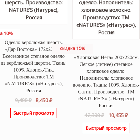
а 10%
Одеяло верблюжья шерсть.
скидка 15%
«Дар Востока» 172х205см.
Всесезонное стеганое одеяло
«Хлопковая Нега» 200х220см.
из верблюжьей шерсти. Ткань:
Легкое (летнее) стеганое
100% Хлопок-Тик.
хлопковое одеяло.
Производство: ТМ
Наполнитель: хлопковое
«NATURE’S» («Натурес»),
волокно. Ткань: 100% Хлопок-
Россия
Сатин. Производство: ТМ
«NATURE’S» («Натурес»),
Первоначальная
Текущая
9,400
₽
8,450
₽
Россия
цена
цена:
Быстрый просмотр
составляла
8,450 ₽.
Первоначаль
Теку
12,300
₽
10,455
₽
9,400 ₽.
цена
цена
Быстрый просмотр
составляла
10,45
12,300 ₽.