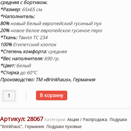
средняя
с бортиком.
*Размер
: 65х65 см.
*Наполнитель:
80%
новый белый европейский гусиный пух
20%
новое белое европейское гусиное перо
*Ткань:
Твилл ТС 234
100%
Египетский хлопок
*Степень комфорта:
средняя
*Вес наполнителя:
690 гр.
*Цвет:
белый
*Стирка
до 60°С
Производство:
ТМ «Brinkhaus», Германия
Количество товара Подушка пуховая женская средняя с 
В корзину
Артикул:
28067
Категории:
Акции / Распродажа
,
Подушки
"Brinkhaus", Германия
,
Подушки пуховые