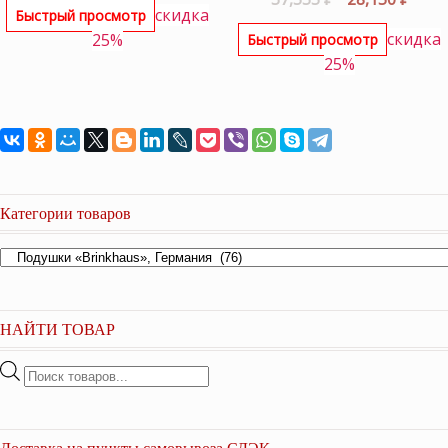
из 5
скидка
Быстрый просмотр
составляла
18,975 ₽.
цена
цена
скидка
25%
Быстрый просмотр
25,300 ₽.
составляла
28,15
25%
37,555 ₽.
Категории товаров
НАЙТИ ТОВАР
Поиск
товаров
Доставка на пункты самовывоза СДЭК