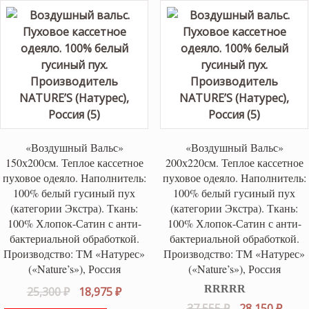
«Воздушный Вальс»
«Воздушный Вальс»
150х200см. Теплое кассетное
200х220см. Теплое кассетное
пуховое одеяло. Наполнитель:
пуховое одеяло. Наполнитель:
100% белый гусиный пух
100% белый гусиный пух
(категории Экстра). Ткань:
(категории Экстра). Ткань:
100% Хлопок-Сатин с анти-
100% Хлопок-Сатин с анти-
бактериальной обработкой.
бактериальной обработкой.
Производство: ТМ «Натурес»
Производство: ТМ «Натурес»
(«Nature’s»), Россия
(«Nature’s»), Россия
Первоначальная
Текущая
25,300
₽
18,975
₽
Оценка
5.00
цена
цена:
Первоначаль
Теку
37,555
₽
28,150
₽