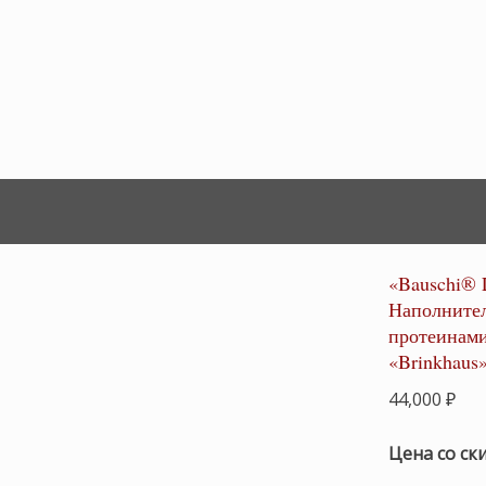
«Bauschi® 
Наполнител
протеинами
«Brinkhaus
44,000
₽
Цена со ск