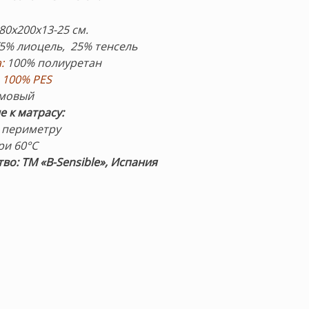
80х200х13-25 см.
5% лиоцель, 25% тенсель
:
100% полиуретан
 100% PES
мовый
 к матрасу:
 периметру
ри 60°С
во: ТМ «B-Sensible», Испания