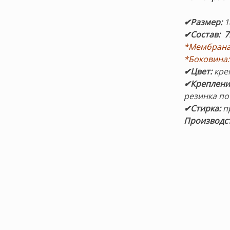
✔Размер:
1
✔Состав: 7
*Мембрана
*Боковина:
✔Цвет:
кре
✔Крепление
резинка по
✔
Стирка:
п
Производст