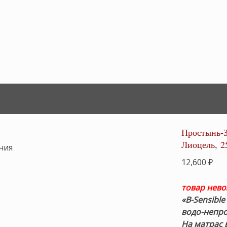
Простынь-З
Лиоцель, 2
12,600
₽
товар нев
«B-Sensible
водо-непр
На матрас 