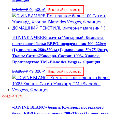
Первоначальная
Текущая
54,750
₽
46,500
₽
Быстрый просмотр
цена
цена:
составляла
46,500 ₽.
54,750 ₽.
«DIVINE AMBRE» желтый/янтарный. Комплект
постельного белья ЕВРО: пододеяльник 200×220см
(1), простынь 280×320см (1), наволочки 50х75 (2шт).
Ткань: Сатин-Жаккард. Состав: 100% Хлопок.
Производство: ТМ «Blanc des Vosges», Франция
Первоначальная
Текущая
58,000
₽
49,300
₽
Быстрый просмотр
цена
цена:
составляла
49,300 ₽.
58,000 ₽.
скидка 15%
«DIVINE BLANC» белый. Комплект постельного
белья ЕВРО: пододеяльник 200×220см (1), простынь