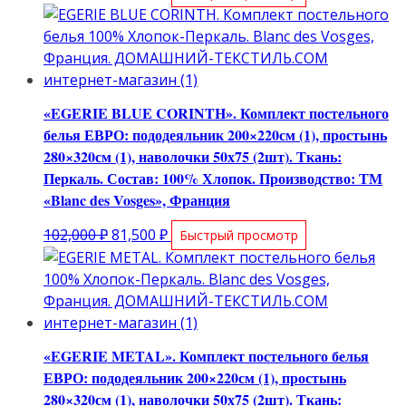
цена
цена:
составляла
81,500 ₽.
102,000 ₽.
«EGERIE BLUE CORINTH». Комплект постельного
белья ЕВРО: пододеяльник 200×220см (1), простынь
280×320см (1), наволочки 50х75 (2шт). Ткань:
Перкаль. Состав: 100% Хлопок. Производство: ТМ
«Blanc des Vosges», Франция
Первоначальная
Текущая
102,000
₽
81,500
₽
Быстрый просмотр
цена
цена:
составляла
81,500 ₽.
102,000 ₽.
«EGERIE METAL». Комплект постельного белья
ЕВРО: пододеяльник 200×220см (1), простынь
280×320см (1), наволочки 50х75 (2шт). Ткань: