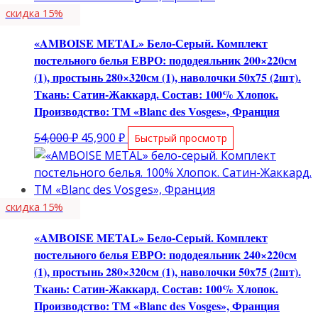
скидка 15%
«AMBOISE METAL» Бело-Серый. Комплект
постельного белья ЕВРО: пододеяльник 200×220см
(1), простынь 280×320см (1), наволочки 50х75 (2шт).
Ткань: Сатин-Жаккард. Состав: 100% Хлопок.
Производство: ТМ «Blanc des Vosges», Франция
Первоначальная
Текущая
54,000
₽
45,900
₽
Быстрый просмотр
цена
цена:
составляла
45,900 ₽.
54,000 ₽.
скидка 15%
«AMBOISE METAL» Бело-Серый. Комплект
постельного белья ЕВРО: пододеяльник 240×220см
(1), простынь 280×320см (1), наволочки 50х75 (2шт).
Ткань: Сатин-Жаккард. Состав: 100% Хлопок.
Производство: ТМ «Blanc des Vosges», Франция