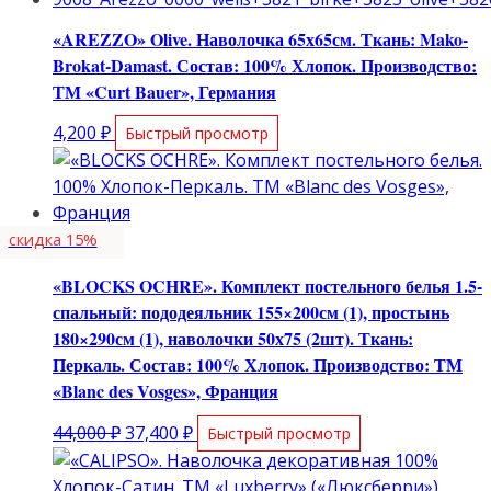
«AREZZO» Olive. Наволочка 65х65см. Ткань: Mako-
Brokat-Damast. Состав: 100% Хлопок. Производство:
ТМ «Curt Bauer», Германия
4,200
₽
Быстрый просмотр
скидка 15%
«BLOCKS OCHRE». Комплект постельного белья 1.5-
спальный: пододеяльник 155×200см (1), простынь
180×290см (1), наволочки 50х75 (2шт). Ткань:
Перкаль. Состав: 100% Хлопок. Производство: ТМ
«Blanc des Vosges», Франция
Первоначальная
Текущая
44,000
₽
37,400
₽
Быстрый просмотр
цена
цена:
составляла
37,400 ₽.