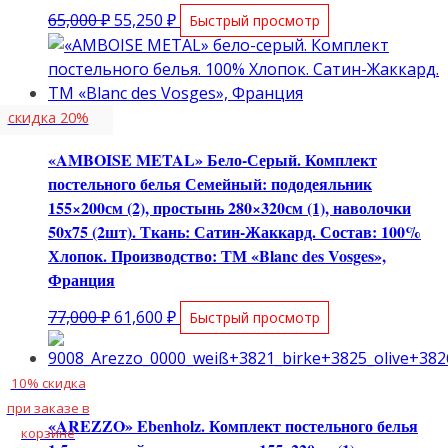
Первоначальная
Текущая
65,000
₽
55,250
₽
Быстрый просмотр
цена
цена:
составляла
55,250 ₽.
65,000 ₽.
скидка 20%
«AMBOISE METAL» Бело-Серый. Комплект
постельного белья Семейный: пододеяльник
155×200см (2), простынь 280×320см (1), наволочки
50х75 (2шт). Ткань: Сатин-Жаккард. Состав: 100%
Хлопок. Производство: ТМ «Blanc des Vosges»,
Франция
Первоначальная
Текущая
77,000
₽
61,600
₽
Быстрый просмотр
цена
цена:
составляла
61,600 ₽.
10% скидка
77,000 ₽.
при заказе в
«AREZZO» Ebenholz. Комплект постельного белья
корзине