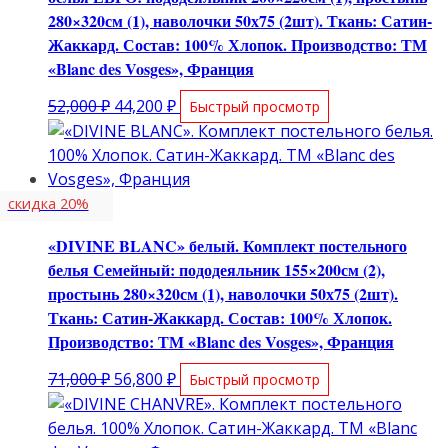
280×320см (1), наволочки 50х75 (2шт). Ткань: Сатин-
Жаккард. Состав: 100% Хлопок. Производство: ТМ
«Blanc des Vosges», Франция
Первоначальная
Текущая
52,000
₽
44,200
₽
Быстрый просмотр
цена
цена:
составляла
44,200 ₽.
52,000 ₽.
скидка 20%
«DIVINE BLANC» белый. Комплект постельного
белья Семейный: пододеяльник 155×200см (2),
простынь 280×320см (1), наволочки 50х75 (2шт).
Ткань: Сатин-Жаккард. Состав: 100% Хлопок.
Производство: ТМ «Blanc des Vosges», Франция
Первоначальная
Текущая
71,000
₽
56,800
₽
Быстрый просмотр
цена
цена:
составляла
56,800 ₽.