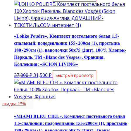
цена
цена:
составляла
31,500 ₽.
37,000 ₽.
«Lohko Poudre». Комплект постельного белья 1.5-
спальный: пододеяльник 155×200см (1), простынь
180×290см (1), наволочки 50х75 (2шт). 100% Хлопок-
Перкаль. ТМ «Blanc des Vosges», Франция.
Коллекция: «SCION LIVING»
Первоначальная
Текущая
37,000
₽
31,500
₽
Быстрый просмотр
цена
цена:
составляла
31,500 ₽.
37,000 ₽.
скидка 15%
«MIAMI BLEU CIEL». Комплект постельного белья
1.5-спальный: пододеяльник 155×200см (1), простынь
180×290см (1), наволочки 50х75 (2шт). Ткань: