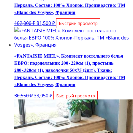
Перкаль. Состав: 100% Хлопок. Производство: ТМ
«Blanc des Vosges», Франция
Первоначальная
Текущая
102,000
₽
81,500
₽
Быстрый просмотр
цена
цена:
составляла
81,500 ₽.
102,000 ₽.
«FANTAISIE MIEL». Комплект постельного белья
ЕВРО: пододеяльник 200×220см (1), простынь
280×320см (1), наволочки 50х75 (2шт). Ткань:
Перкаль. Состав: 100% Хлопок. Производство: ТМ
«Blanc des Vosges», Франция
Первоначальная
Текущая
36,550
₽
33,050
₽
Быстрый просмотр
цена
цена:
составляла
33,050 ₽.
36,550 ₽.