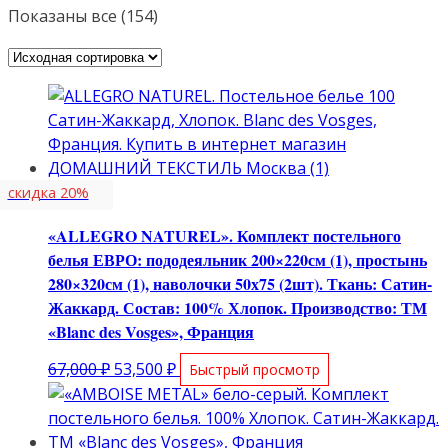
Показаны все (154)
скидка 20%
«ALLEGRO NATUREL». Комплект постельного
белья ЕВРО: пододеяльник 200×220см (1), простынь
280×320см (1), наволочки 50х75 (2шт). Ткань: Сатин-
Жаккард. Состав: 100% Хлопок. Производство: ТМ
«Blanc des Vosges», Франция
Первоначальная
Текущая
67,000
₽
53,500
₽
Быстрый просмотр
цена
цена:
составляла
53,500 ₽.
67,000 ₽.