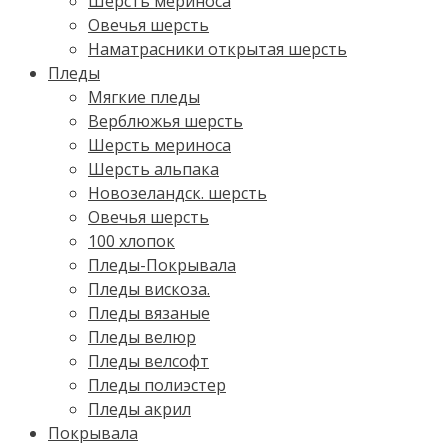
Шерсть мериноса
Овечья шерсть
Наматрасники открытая шерсть
Пледы
Мягкие пледы
Верблюжья шерсть
Шерсть мериноса
Шерсть альпака
Новозеландск. шерсть
Овечья шерсть
100 хлопок
Пледы-Покрывала
Пледы вискоза.
Пледы вязаные
Пледы велюр
Пледы велсофт
Пледы полиэстер
Пледы акрил
Покрывала