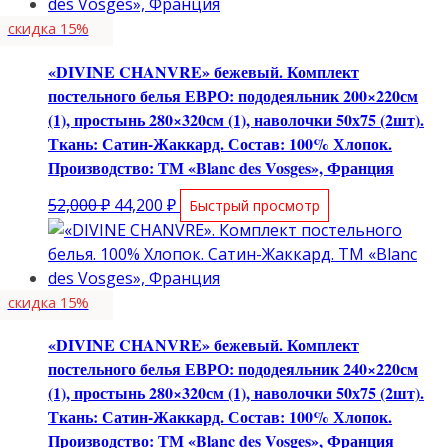
71,000 ₽.
скидка 15%
«DIVINE CHANVRE» бежевый. Комплект
постельного белья ЕВРО: пододеяльник 200×220см
(1), простынь 280×320см (1), наволочки 50х75 (2шт).
Ткань: Сатин-Жаккард. Состав: 100% Хлопок.
Производство: ТМ «Blanc des Vosges», Франция
Первоначальная
Текущая
52,000
₽
44,200
₽
Быстрый просмотр
цена
цена:
составляла
44,200 ₽.
52,000 ₽.
скидка 15%
«DIVINE CHANVRE» бежевый. Комплект
постельного белья ЕВРО: пододеяльник 240×220см
(1), простынь 280×320см (1), наволочки 50х75 (2шт).
Ткань: Сатин-Жаккард. Состав: 100% Хлопок.
Производство: ТМ «Blanc des Vosges», Франция