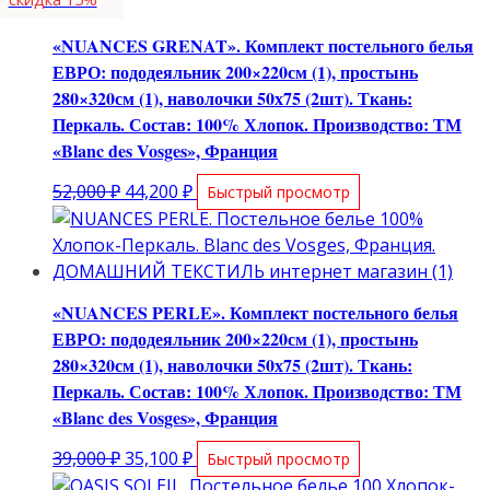
«NUANCES GRENAT». Комплект постельного белья
ЕВРО: пододеяльник 200×220см (1), простынь
280×320см (1), наволочки 50х75 (2шт). Ткань:
Перкаль. Состав: 100% Хлопок. Производство: ТМ
«Blanc des Vosges», Франция
Первоначальная
Текущая
52,000
₽
44,200
₽
Быстрый просмотр
цена
цена:
составляла
44,200 ₽.
52,000 ₽.
«NUANCES PERLE». Комплект постельного белья
ЕВРО: пододеяльник 200×220см (1), простынь
280×320см (1), наволочки 50х75 (2шт). Ткань:
Перкаль. Состав: 100% Хлопок. Производство: ТМ
«Blanc des Vosges», Франция
Первоначальная
Текущая
39,000
₽
35,100
₽
Быстрый просмотр
цена
цена: