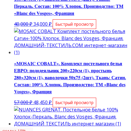
Перкаль. Состав: 100% Хлопок. Производство: ТМ
«Blanc des Vosges», Франция
Первоначальная
Текущая
40,000
₽
34,000
₽
Быстрый просмотр
цена
цена:
составляла
34,000 ₽.
40,000 ₽.
«MOSAIC COBALT». Комплект постельного белья
ЕВРО: пододеяльник 200×220см (1), простынь
280×320см (1), наволочки 50х75 (2шт). Ткань: Сатин.
Состав: 100% Хлопок. Производство: ТМ «Blanc des
Vosges», Франция
Первоначальная
Текущая
57,000
₽
48,450
₽
Быстрый просмотр
цена
цена:
составляла
48,450 ₽.
57,000 ₽.
скидка 15%