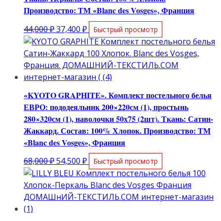
Производство: ТМ «Blanc des Vosges», Франция
Первоначальная
Текущая
44,000
₽
37,400
₽
Быстрый просмотр
цена
цена:
составляла
37,400 ₽.
44,000 ₽.
«KYOTO GRAPHITE». Комплект постельного белья
ЕВРО: пододеяльник 200×220см (1), простынь
280×320см (1), наволочки 50х75 (2шт). Ткань: Сатин-
Жаккард. Состав: 100% Хлопок. Производство: ТМ
«Blanc des Vosges», Франция
Первоначальная
Текущая
68,000
₽
54,500
₽
Быстрый просмотр
цена
цена:
составляла
54,500 ₽.
68,000 ₽.