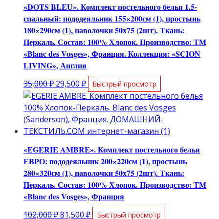
«DOTS BLEU». Комплект постельного белья 1.5-
спальный: пододеяльник 155×200см (1), простынь
180×290см (1), наволочки 50х75 (2шт). Ткань:
Перкаль. Состав: 100% Хлопок. Производство: ТМ
«Blanc des Vosges», Франция. Коллекция: «SCION
LIVING», Англия
Первоначальная
Текущая
35,000
₽
29,500
₽
Быстрый просмотр
цена
цена:
составляла
29,500 ₽.
35,000 ₽.
«EGERIE AMBRE». Комплект постельного белья
ЕВРО: пододеяльник 200×220см (1), простынь
280×320см (1), наволочки 50х75 (2шт). Ткань:
Перкаль. Состав: 100% Хлопок. Производство: ТМ
«Blanc des Vosges», Франция
Первоначальная
Текущая
102,000
₽
81,500
₽
Быстрый просмотр