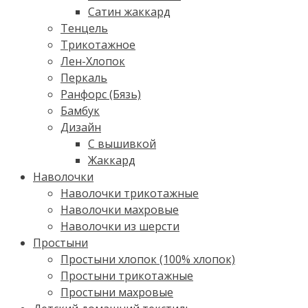
Сатин жаккард
Тенцель
Трикотажное
Лен-Хлопок
Перкаль
Ранфорс (Бязь)
Бамбук
Дизайн
С вышивкой
Жаккард
Наволочки
Наволочки трикотажные
Наволочки махровые
Наволочки из шерсти
Простыни
Простыни хлопок (100% хлопок)
Простыни трикотажные
Простыни махровые