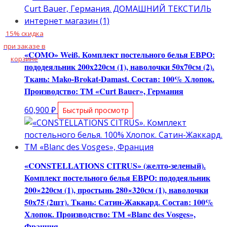
15% скидка
при заказе в
«COMO» Weiß. Комплект постельного белья ЕВРО:
корзине
пододеяльник 200х220см (1), наволочки 50х70см (2).
Ткань: Mako-Brokat-Damast. Состав: 100% Хлопок.
Производство: ТМ «Curt Bauer», Германия
60,900
₽
Быстрый просмотр
«CONSTELLATIONS CITRUS» (желто-зеленый).
Комплект постельного белья ЕВРО: пододеяльник
200×220см (1), простынь 280×320см (1), наволочки
50х75 (2шт). Ткань: Сатин-Жаккард. Состав: 100%
Хлопок. Производство: ТМ «Blanc des Vosges»,
Франция