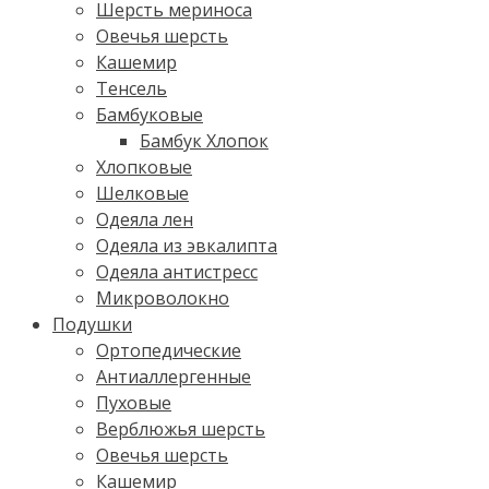
Шерсть мериноса
Овечья шерсть
Кашемир
Тенсель
Бамбуковые
Бамбук Хлопок
Хлопковые
Шелковые
Одеяла лен
Одеяла из эвкалипта
Одеяла антистресс
Микроволокно
Подушки
Ортопедические
Антиаллергенные
Пуховые
Верблюжья шерсть
Овечья шерсть
Кашемир