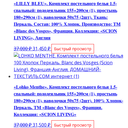
«LILLY BLEU». Комплект постельного белья 1.5-
спальный: пододеяльник 155×200см (1), простынь
180×290см (1), наволочки 50х75 (2шт). Ткань:
Перкаль. Состав: 100% Хлопок. Производство: ТМ
«Blanc des Vosges», Франция. Коллекция: «SCION
LIVING», Англия
Первоначальная
Текущая
37,000
₽
31,450
₽
Быстрый просмотр
цена
цена:
составляла
31,450 ₽.
37,000 ₽.
«Lohko Menthe». Комплект постельного белья 1.5-
спальный: пододеяльник 155×200см (1), простынь
180×290см (1), наволочки 50х75 (2шт). 100% Хлопок-
Перкаль. ТМ «Blanc des Vosges», Франция.
Коллекция: «SCION LIVING»
Первоначальная
Текущая
37,000
₽
31,500
₽
Быстрый просмотр