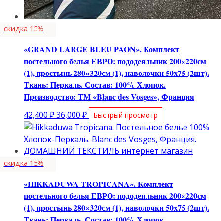
скидка 15%
«GRAND LARGE BLEU PAON». Комплект
постельного белья ЕВРО: пододеяльник 200×220см
(1), простынь 280×320см (1), наволочки 50х75 (2шт).
Ткань: Перкаль. Состав: 100% Хлопок.
Производство: ТМ «Blanc des Vosges», Франция
Первоначальная
Текущая
42,400
₽
36,000
₽
Быстрый просмотр
цена
цена:
составляла
36,000 ₽.
42,400 ₽.
скидка 15%
«HIKKADUWA TROPICANA». Комплект
постельного белья ЕВРО: пододеяльник 200×220см
(1), простынь 280×320см (1), наволочки 50х75 (2шт).
Ткань: Перкаль. Состав: 100% Хлопок.