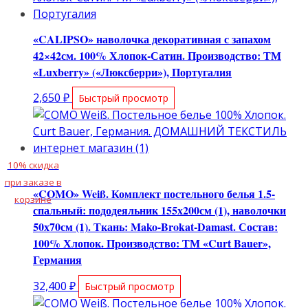
44,000 ₽.
«CALIPSO» наволочка декоративная с запахом
42×42см. 100% Хлопок-Сатин. Производство: ТМ
«Luxberry» («Люксберри»), Португалия
2,650
₽
Быстрый просмотр
10% скидка
при заказе в
«COMO» Weiß. Комплект постельного белья 1.5-
корзине
спальный: пододеяльник 155х200см (1), наволочки
50х70см (1). Ткань: Mako-Brokat-Damast. Состав:
100% Хлопок. Производство: ТМ «Curt Bauer»,
Германия
32,400
₽
Быстрый просмотр