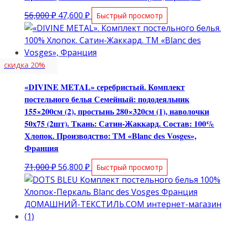
Первоначальная
Текущая
56,000
₽
47,600
₽
Быстрый просмотр
цена
цена:
составляла
47,600 ₽.
56,000 ₽.
скидка 20%
«DIVINE METAL» серебристый. Комплект
постельного белья Семейный: пододеяльник
155×200см (2), простынь 280×320см (1), наволочки
50х75 (2шт). Ткань: Сатин-Жаккард. Состав: 100%
Хлопок. Производство: ТМ «Blanc des Vosges»,
Франция
Первоначальная
Текущая
71,000
₽
56,800
₽
Быстрый просмотр
цена
цена:
составляла
56,800 ₽.
71,000 ₽.