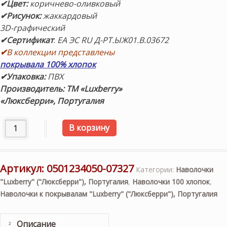
✔Цвет:
коричнево-оливковый
✔Рисунок:
жаккардовый
3D-графический
✔Сертификат
:
ЕА ЭС RU Д-РТ.ЫЖ01.В.03672
✔
В коллекции представлены
покрывала 100% хлопок
✔Упаковка:
ПВХ
Производитель: ТМ «Luxberry»
«Люксберри», Португалия
Количество товара Наволочка декоративная «HAMILTON
В корзину
Артикул:
0501234050-07327
Категории:
Наволочки
"Luxberry" ("Люксберри"), Португалия
,
Наволочки 100 хлопок
,
Наволочки к покрывалам "Luxberry" ("Люксберри"), Португалия
Описание