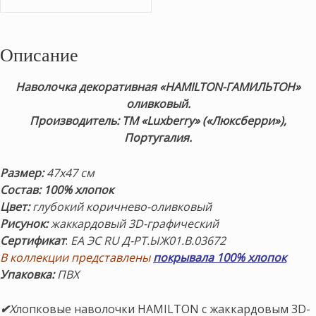
Описание
Наволочка декоративная «HAMILTON-ГАМИЛЬТОН»
оливковый.
Производитель: ТМ «Luxberry» («Люксберри»),
Португалия.
Размер:
47х47 см
Состав:
100% хлопок
Цвет:
глубокий коричнево-оливковый
Рисунок:
жаккардовый 3D-графический
Сертификат
:
ЕА ЭС RU Д-РТ.ЫЖ01.В.03672
В коллекции представлены
покрывала 100% хлопок
Упаковка:
ПВХ
✔
Х
лопковые наволочки HAMILTON с жаккардовым 3D-