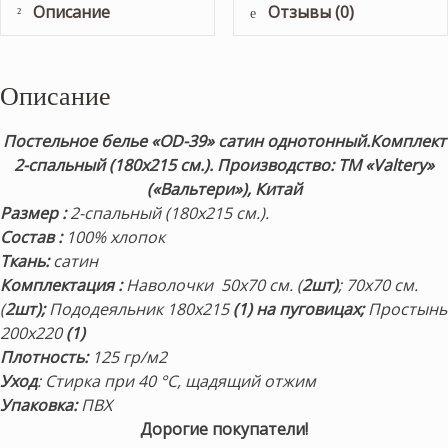
Описание
Отзывы (0)
Описание
Постельное белье «OD-39» сатин однотонный.
Комплект
2-спальный (180х215 см.).
Производство: ТМ «Valtery»
(«Вальтери»), Китай
Размер
:
2-спальный (180х215 см.).
Состав
:
100% хлопок
Ткань:
сатин
Комплектация
:
Наволочки 50х70 см. (
2шт)
; 70х70 см.
(
2шт);
Пододеяльник 180х215
(1) на пуговицах;
Простынь
200х220
(1)
Плотность
:
125 гр/м2
Уход
: Стирка при 40 °С, щадящий отжим
Упаковка:
ПВХ
Дорогие покупатели!