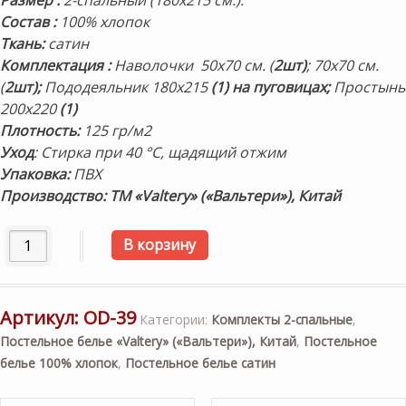
Размер
:
2-спальный (180х215 см.).
Состав
:
100% хлопок
Ткань:
сатин
Комплектация
:
Наволочки 50х70 см. (
2шт)
; 70х70 см.
(
2шт);
Пододеяльник 180х215
(1) на пуговицах;
Простынь
200х220
(1)
Плотность
:
125 гр/м2
Уход
: Стирка при 40 °С, щадящий отжим
Упаковка:
ПВХ
Производство: ТМ «Valtery» («Вальтери»), Китай
Количество товара Постельное белье «OD-39» сатин однот
В корзину
Артикул:
OD-39
Категории:
Комплекты 2-спальные
,
Постельное белье «Valtery» («Вальтери»), Китай
,
Постельное
белье 100% хлопок
,
Постельное белье сатин