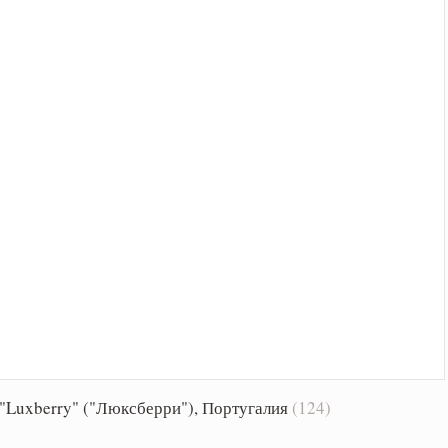
"Luxberry" ("Люксберри"), Португалия
(124)