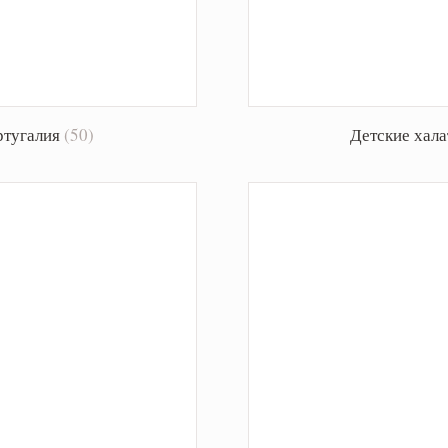
ртугалия
(50)
Детские хал