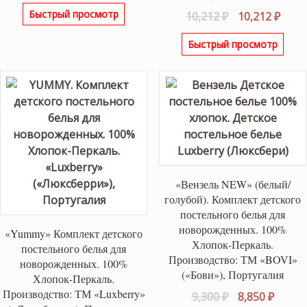
цена
цена:
Быстрый просмотр
Первоначаль
Теку
10,212
₽
10,212
₽
составляла
11,900 ₽.
цена
цена
12,600 ₽.
Быстрый просмотр
составляла
10,21
10,212 ₽.
«Вензель NEW» (белый/
голубой). Комплект детского
постельного белья для
новорожденных. 100%
«Yummy» Комплект детского
Хлопок-Перкаль.
постельного белья для
Производство: ТМ «BOVI»
новорожденных. 100%
(«Бови»), Португалия
Хлопок-Перкаль.
Производство: ТМ «Luxberry»
Первоначаль
Текущ
9,300
₽
8,850
₽