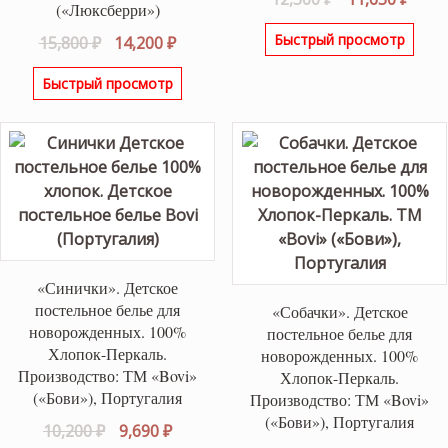
(«Люксберри»)
цена
цена
Быстрый просмотр
Первоначальная
Текущая
15,800
₽
14,200
₽
составляла
11,65
цена
цена:
12,300 ₽.
Быстрый просмотр
составляла
14,200 ₽.
15,800 ₽.
«Синички». Детское
постельное белье для
«Собачки». Детское
новорожденных. 100%
постельное белье для
Хлопок-Перкаль.
новорожденных. 100%
Производство: ТМ «Bovi»
Хлопок-Перкаль.
(«Бови»), Португалия
Производство: ТМ «Bovi»
(«Бови»), Португалия
Первоначальная
Текущая
10,200
₽
9,690
₽