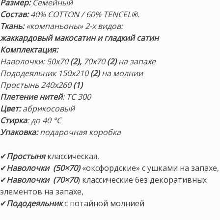
Размер
:
Семейный
Состав
:
40% COTTON / 60% TENCEL®.
Ткань:
«компаньоны» 2-х видов:
жаккардовый макосатин и гладкий сатин
Комплектация
:
Наволочки: 50х70
(2),
70х70
(2)
на запахе
Пододеяльник 150х210
(2)
на молнии
Простынь 240х260
(1)
Плетение нитей
: TC 300
Цвет:
абрикосовый
Стирка
: до 40 °С
Упаковка:
подарочная коробка
✔
Простыня
классическая,
✔
Наволочки (50×70)
«оксфордские» с ушками на запахе,
✔
Наволочки (70×70
) классические без декоративных
элементов на запахе,
✔
Пододеяльник
с потайной молнией