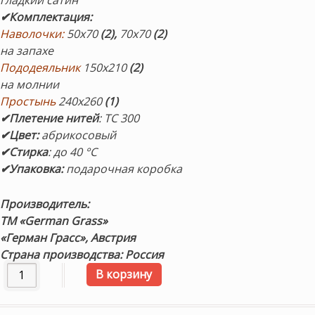
гладкий сатин
✔Комплектация
:
Наволочки:
50х70
(2),
70х70
(2)
на запахе
Пододеяльник
150х210
(2)
на молнии
Простынь
240х260
(1)
✔Плетение нитей
: TC 300
✔Цвет:
абрикосовый
✔Стирка
: до 40 °С
✔Упаковка:
подарочная коробка
Производитель:
ТМ «German Grass»
«Герман Грасс»,
Австрия
Страна производства: Россия
Количество товара Постельное белье «Apricot Palette Gr
В корзину