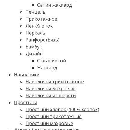
Сатин жаккард
Тенцель
Трикотажное
Лен-Хлопок
Перкаль
Ранфорс (Бязь)
Бамбук
Дизайн
С вышивкой
Жаккард
Наволочки
Наволочки трикотажные
Наволочки махровые
Наволочки из шерсти
Простыни
Простыни хлопок (100% хлопок)
Простыни трикотажные
Простыни махровые