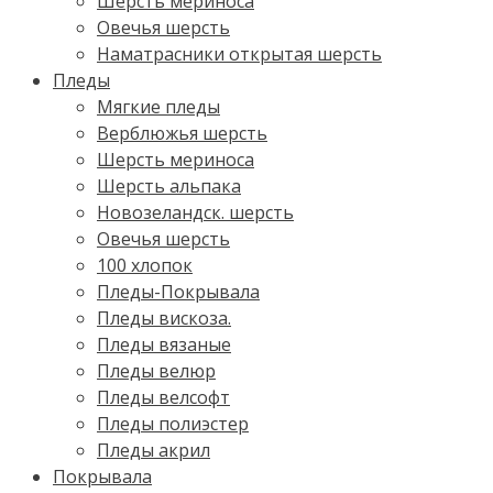
Шерсть мериноса
Овечья шерсть
Наматрасники открытая шерсть
Пледы
Мягкие пледы
Верблюжья шерсть
Шерсть мериноса
Шерсть альпака
Новозеландск. шерсть
Овечья шерсть
100 хлопок
Пледы-Покрывала
Пледы вискоза.
Пледы вязаные
Пледы велюр
Пледы велсофт
Пледы полиэстер
Пледы акрил
Покрывала