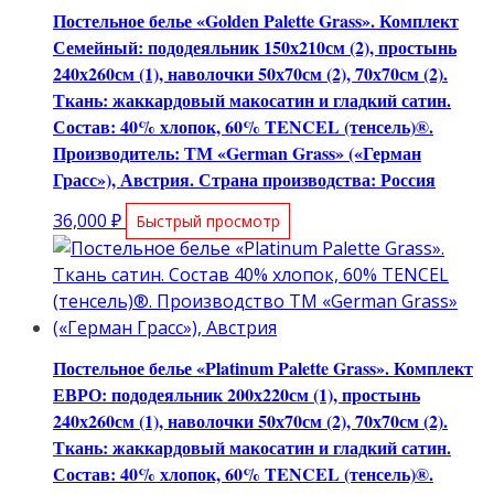
Постельное белье «Golden Palette Grass». Комплект
Семейный: пододеяльник 150х210см (2), простынь
240х260см (1), наволочки 50х70см (2), 70х70см (2).
Ткань: жаккардовый макосатин и гладкий сатин.
Состав: 40% хлопок, 60% TENCEL (тенсель)®.
Производитель: ТМ «German Grass» («Герман
Грасс»), Австрия. Страна производства: Россия
36,000
₽
Быстрый просмотр
Постельное белье «Platinum Palette Grass». Комплект
ЕВРО: пододеяльник 200х220см (1), простынь
240х260см (1), наволочки 50х70см (2), 70х70см (2).
Ткань: жаккардовый макосатин и гладкий сатин.
Состав: 40% хлопок, 60% TENCEL (тенсель)®.