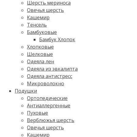
Шерсть мериноса
Овечья шерсть
Кашемир
Тенсель
Бамбуковые
Бамбук Хлопок
Хлопковые
Шелковые
Одеяла лен
Одеяла из эвкалипта
Одеяла антистресс
Микроволокно
Подушки
Ортопедические
Антиаллергенные
Пуховые
Верблюжья шерсть
Овечья шерсть
Кашемир