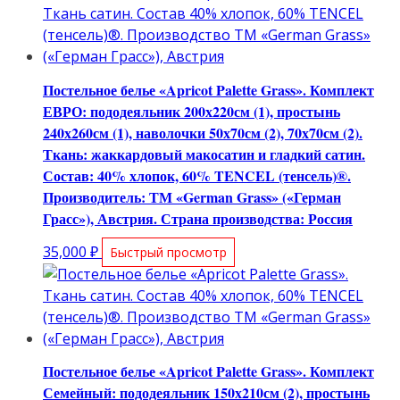
Постельное белье «Apricot Palette Grass». Комплект
ЕВРО: пододеяльник 200х220см (1), простынь
240х260см (1), наволочки 50х70см (2), 70х70см (2).
Ткань: жаккардовый макосатин и гладкий сатин.
Состав: 40% хлопок, 60% TENCEL (тенсель)®.
Производитель: ТМ «German Grass» («Герман
Грасс»), Австрия. Страна производства: Россия
35,000
₽
Быстрый просмотр
Постельное белье «Apricot Palette Grass». Комплект
Семейный: пододеяльник 150х210см (2), простынь