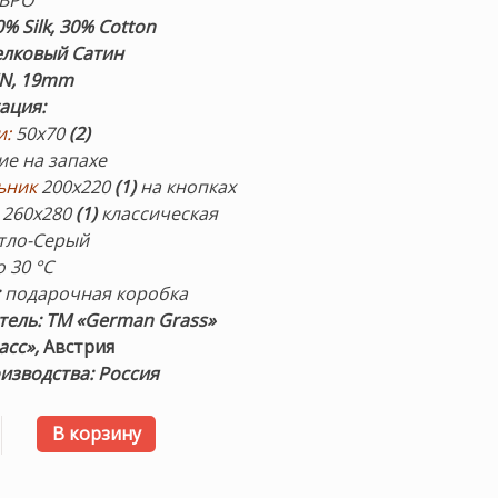
ВРО
0% Silk, 30% Cotton
лковый Сатин
EN, 19mm
ация
:
и:
50х70
(2)
ие на запахе
ьник
200х220
(1)
на кнопках
260х280
(1)
классическая
тло-Серый
о 30 °С
:
подарочная коробка
тель:
ТМ «German Grass»
асс»,
Австрия
изводства: Россия
товара Постельное белье «Silvery Grey Grass». Комплект
В корзину