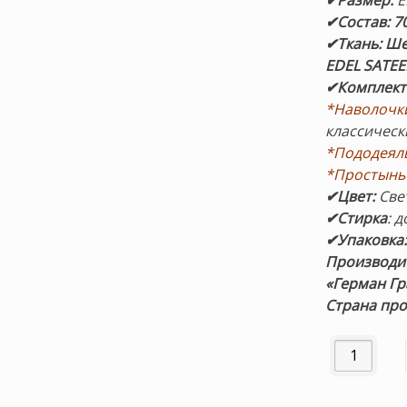
✔Размер
:
Е
✔Состав
:
7
✔Ткань:
Ше
EDEL SATE
✔Комплект
*Наволочк
классическ
*Пододеял
*Простынь
✔Цвет:
Све
✔Стирка
: д
✔Упаковка
Производи
«Герман Гр
Страна про
Количество 