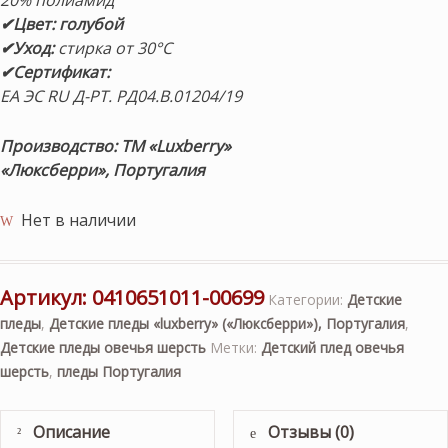
20% полиамид
✔Цвет: голубой
✔Уход:
стирка от 30°С
✔Сертификат:
ЕА ЭС RU Д-РТ. РД04.В.01204/19
Производство: ТМ «Luxberry»
«Люксберри», Португалия
Нет в наличии
Артикул:
0410651011-00699
Категории:
Детские
пледы
,
Детские пледы «luxberry» («Люксберри»), Португалия
,
Детские пледы овечья шерсть
Метки:
Детский плед овечья
шерсть
,
пледы Португалия
Описание
Отзывы (0)