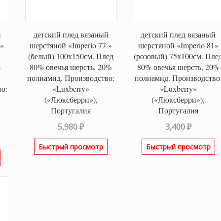
й
детский плед вязаный
детский плед вязаный
0»
шерстяной «Imperio 77 »
шерстяной «Imperio 81»
(белый) 100х150см. Плед
(розовый) 75х100см. Пле
%
80% овечья шерсть, 20%
80% овечья шерсть, 20%
полиамид. Производство:
полиамид. Производство
о:
«Luxberry»
«Luxberry»
(«Люксберри»),
(«Люксберри»),
Португалия
Португалия
5,980
₽
3,400
₽
Быстрый просмотр
Быстрый просмотр