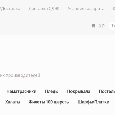
/Доставка
Доставка СДЭК
Условия возврата
0
₽
Т
ших производителей
Наматрасники
Пледы
Покрывала
Постел
Халаты
Жилеты 100 шерсть
Шарфы/Платки