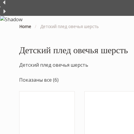
Home
/
Детский плед овечья шерсть
Детский плед овечья шерсть
Детский плед овечья шерсть
Показаны все (6)