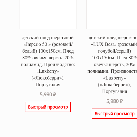
детский плед шерстяной
детский плед шерстян
«Imperio 50 » (розовый/
«LUX Bear» (розовый
белый) 100х150см. Плед
голубой/серый)
80% овечья шерсть, 20%
100х150см. Плед 80
полиамид. Производство:
овечья шерсть, 20%
«Luxberry»
полиамид. Производств
(«Люксберри»),
«Luxberry»
Португалия
(«Люксберри»),
Португалия
5,980
₽
5,980
₽
Быстрый просмотр
Быстрый просмотр