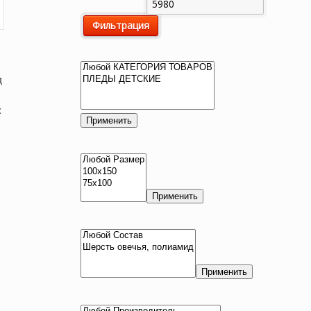
цена
цена
Фильтрация
д
:
Применить
Применить
Применить