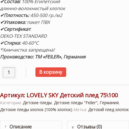
✔Состав:
100% Египетский
длинно-волокнистый хлопок
✔Плотность:
450-500 гр./м2
✔Упаковка:
пакет ПВХ
✔Сертификат
:
OEKO-TEX STANDARD
✔Стирка:
40-60°C
*Химчистка запрещена!
Производство: ТМ «FEILER», Германия
Количество товара "Lovely Sky" 75х100см. Детский шен
В корзину
Артикул:
LOVELY SKY Детский плед 75\100
Категории:
Детские пледы
,
Детские пледы "Feiler", Германия
,
Детские пледы хлопок (100% хлопок)
Метка:
Детский плед хлопок
Описание
Отзывы (0)