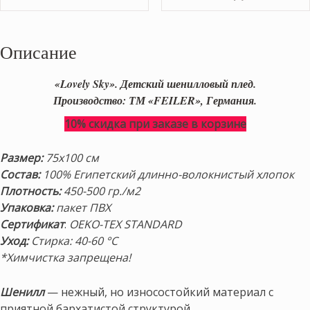
Описание
«Lovely Sky
». Детский шенилловый плед.
Производство: ТМ «FEILER», Германия.
10% скидка при заказе в корзине
Размер:
75х100 см
Состав:
100% Египетский
длинно-волокнистый хлопок
Плотность:
450-500 гр./м2
Упаковка:
пакет ПВХ
Сертификат
:
OEKO-TEX STANDARD
Уход:
Стирка: 40-60 °C
*Химчистка запрещена!
Шенилл
— нежный, но износостойкий материал с
приятной бархатистой структурой.