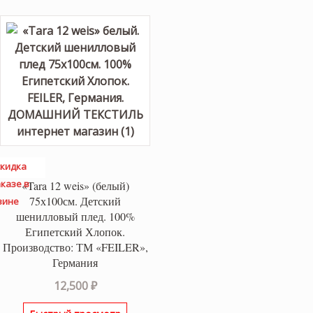
кидка
казе в
«Tara 12 weis» (белый)
75х100см. Детский
зине
шенилловый плед. 100%
Египетский Хлопок.
Производство: ТМ «FEILER»,
Германия
12,500
₽