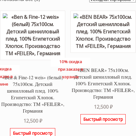
10% скидка
кидка
при заказе в
«BEN BEAR» 75х100см.
Детский шенилловый плед.
казе в
«Ben & Fine-12 weis» (белый)
корзине
100% Египетский Хлопок.
75х100см. Детский
зине
Производство: ТМ «FEILER»,
шенилловый плед. 100%
Германия
Египетский Хлопок.
Производство: ТМ «FEILER»,
12,500
₽
Германия
Быстрый просмотр
12,500
₽
Быстрый просмотр