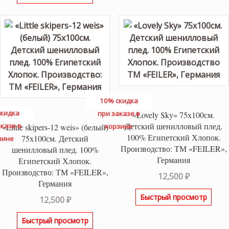
10% скидка
кидка
при заказе в
«Lovely Sky» 75х100см.
Детский шенилловый плед.
казе в
«Little skipers-12 weis» (белый)
корзине
100% Египетский Хлопок.
75х100см. Детский
зине
Производство: ТМ «FEILER»,
шенилловый плед. 100%
Германия
Египетский Хлопок.
Производство: ТМ «FEILER»,
12,500
₽
Германия
Быстрый просмотр
12,500
₽
Быстрый просмотр