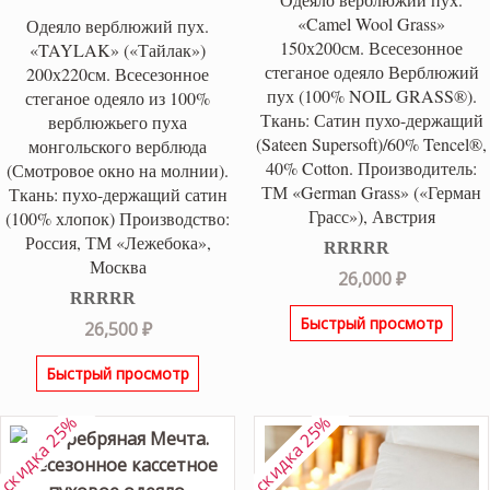
«Camel Wool Grass»
Одеяло верблюжий пух.
150х200см. Всесезонное
«TAYLAK» («Тайлак»)
стеганое одеяло Верблюжий
200х220см. Всесезонное
пух (100% NOIL GRASS®).
стеганое одеяло из 100%
Ткань: Сатин пухо-держащий
верблюжьего пуха
(Sateen Supersoft)/60% Tencel®,
монгольского верблюда
40% Cotton. Производитель:
(Смотровое окно на молнии).
ТМ «German Grass» («Герман
Ткань: пухо-держащий сатин
Грасс»), Австрия
(100% хлопок) Производство:
Россия, ТМ «Лежебока»,
Москва
Оценка
5.00
26,000
₽
из 5
Быстрый просмотр
Оценка
5.00
26,500
₽
из 5
Быстрый просмотр
скидка 25%
скидка 25%