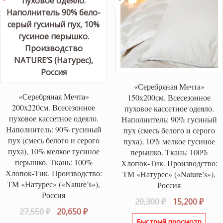
«Серебряная Мечта»
«Серебряная Мечта»
150х200см. Всесезонное
200х220см. Всесезонное
пуховое кассетное одеяло.
пуховое кассетное одеяло.
Наполнитель: 90% гусиный
Наполнитель: 90% гусиный
пух (смесь белого и серого
пух (смесь белого и серого
пуха), 10% мелкое гусиное
пуха), 10% мелкое гусиное
перышко. Ткань: 100%
перышко. Ткань: 100%
Хлопок-Тик. Производство:
Хлопок-Тик. Производство:
ТМ «Натурес» («Nature’s»),
ТМ «Натурес» («Nature’s»),
Россия
Россия
Первоначаль
Теку
20,300
₽
15,200
₽
Первоначальная
Текущая
27,550
₽
20,650
₽
цена
цена
Быстрый просмотр
цена
цена: