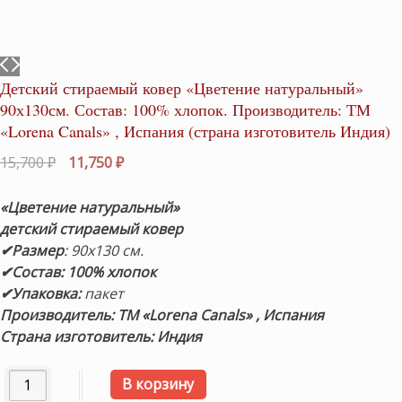
Детский стираемый ковер «Цветение натуральный»
90х130см. Состав: 100% хлопок. Производитель: ТМ
«Lorena Canals» , Испания (страна изготовитель Индия)
Первоначальная
Текущая
15,700
₽
11,750
₽
цена
цена:
составляла
11,750 ₽.
«Цветение натуральный
»
15,700 ₽.
детский стираемый ковер
✔Размер
: 90х130 см.
✔Состав: 100% хлопок
✔Упаковка:
пакет
Производитель: ТМ «Lorena Canals» , Испания
Страна изготовитель: Индия
Количество товара Детский стираемый ковер «Цветение 
В корзину