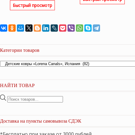
составляла
15,20
Быстрый просмотр
составляла
20,650 ₽.
20,300 ₽.
27,550 ₽.
Категории товаров
НАЙТИ ТОВАР
Поиск
товаров
Доставка на пункты самовывоза СДЭК
*Бесплатно при заказе от 3000 рублей