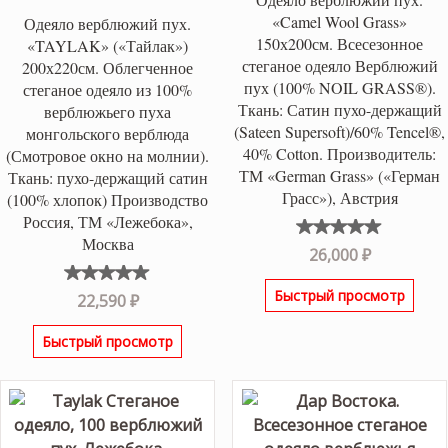
«Camel Wool Grass»
Одеяло верблюжий пух.
150х200см. Всесезонное
«TAYLAK» («Тайлак»)
стеганое одеяло Верблюжий
200х220см. Облегченное
пух (100% NOIL GRASS®).
стеганое одеяло из 100%
Ткань: Сатин пухо-держащий
верблюжьего пуха
(Sateen Supersoft)/60% Tencel®,
монгольского верблюда
40% Cotton. Производитель:
(Смотровое окно на молнии).
ТМ «German Grass» («Герман
Ткань: пухо-держащий сатин
Грасс»), Австрия
(100% хлопок) Производство
Россия, ТМ «Лежебока»,
Москва
Оценка
26,000
₽
5.00
из
5
Быстрый просмотр
Оценка
22,590
₽
5.00
из
5
Быстрый просмотр