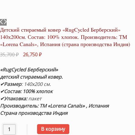
Детский стираемый ковер «RugCycled Берберский»
140х200см. Состав: 100% хлопок. Производитель: ТМ
«Lorena Canals», Испания (страна производства Индия)
Первоначальная
Текущая
35,700
₽
26,750
₽
цена
цена:
составляла
26,750 ₽.
«RugCycled Берберский»
35,700 ₽.
детский стираемый ковер.
✔Размер
: 140х200 см.
✔Состав: 100% хлопок
✔Упаковка:
пакет
Производитель: ТМ «Lorena Canals» , Испания
Страна производства Индия
Количество товара Детский стираемый ковер «RugCycled
В корзину