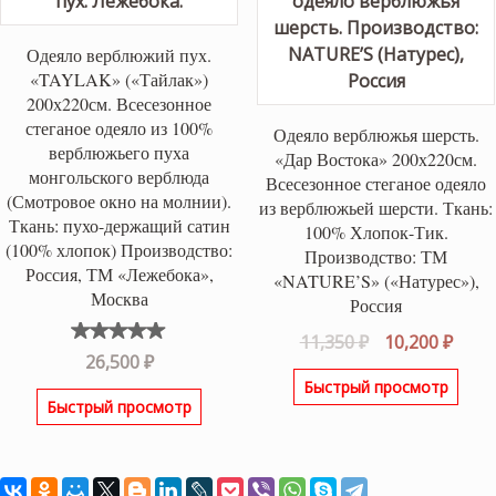
Одеяло верблюжий пух.
«TAYLAK» («Тайлак»)
200х220см. Всесезонное
стеганое одеяло из 100%
Одеяло верблюжья шерсть.
верблюжьего пуха
«Дар Востока» 200х220см.
монгольского верблюда
Всесезонное стеганое одеяло
(Смотровое окно на молнии).
из верблюжьей шерсти. Ткань:
Ткань: пухо-держащий сатин
100% Хлопок-Тик.
(100% хлопок) Производство:
Производство: ТМ
Россия, ТМ «Лежебока»,
«NATURE’S» («Натурес»),
Москва
Россия
Первоначаль
Теку
11,350
₽
10,200
₽
Оценка
26,500
₽
цена
цена
5.00
из
Быстрый просмотр
5
составляла
10,20
Быстрый просмотр
11,350 ₽.