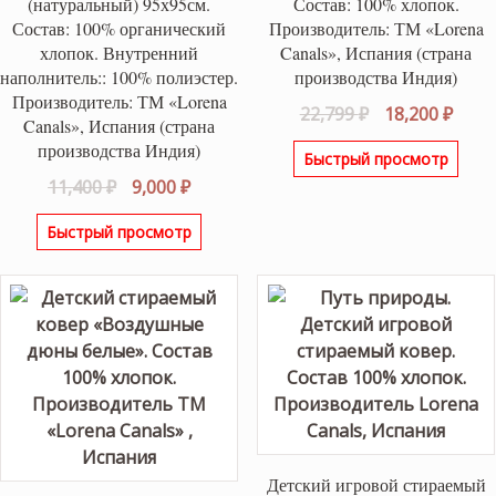
(натуральный) 95х95см.
Состав: 100% хлопок.
Состав: 100% органический
Производитель: ТМ «Lorena
хлопок. Внутренний
Canals», Испания (страна
наполнитель:: 100% полиэстер.
производства Индия)
Производитель: ТМ «Lorena
Первоначаль
Теку
22,799
₽
18,200
₽
Canals», Испания (страна
цена
цена
производства Индия)
Быстрый просмотр
составляла
18,20
Первоначальная
Текущая
11,400
₽
9,000
₽
22,799 ₽.
цена
цена:
Быстрый просмотр
составляла
9,000 ₽.
11,400 ₽.
Детский игровой стираемый