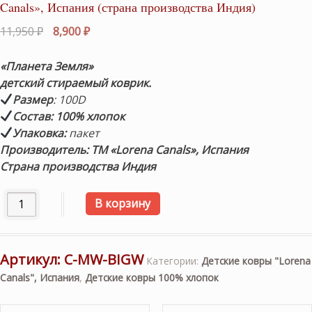
Canals», Испания (страна производства Индия)
Первоначальная
Текущая
11,950
₽
8,900
₽
цена
цена:
составляла
8,900 ₽.
«Планета Земля»
11,950 ₽.
детский стираемый коврик.
Размер
: 100D
Состав: 100% хлопок
Упаковка:
пакет
Производитель: ТМ «Lorena Canals», Испания
Страна производства Индия
Количество товара Детский стираемый коврик «Планета 
В корзину
Артикул:
C-MW-BIGW
Категории:
Детские ковры "Lorena
Canals", Испания
,
Детские ковры 100% хлопок