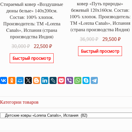
ковер «Путь природы»
Стираемый ковер «Воздушные
бежевый 120х160см. Состав:
дюны белые» 140х200см.
100% хлопок. Производитель:
Состав: 100% хлопок.
ТМ «Lorena Canals», Испания
Производитель: ТМ «Lorena
(страна производства Индия)
Canals», Испания (страна
производства Индия)
Первоначаль
Теку
36,900
₽
29,500
₽
Первоначальная
Текущая
цена
цена
30,000
₽
22,500
₽
Быстрый просмотр
цена
цена:
составляла
29,50
Быстрый просмотр
составляла
22,500 ₽.
36,900 ₽.
30,000 ₽.
Категории товаров