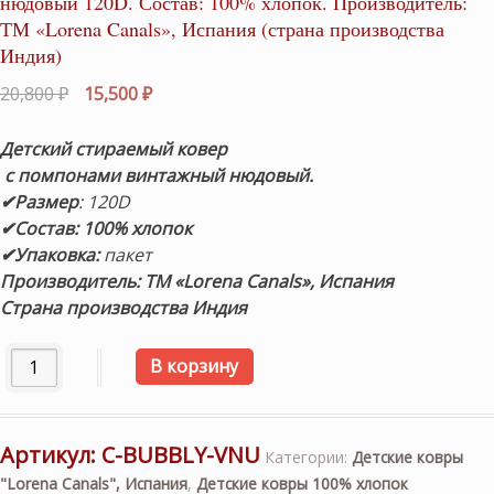
нюдовый 120D. Состав: 100% хлопок. Производитель:
ТМ «Lorena Canals», Испания (страна производства
Индия)
Первоначальная
Текущая
20,800
₽
15,500
₽
цена
цена:
составляла
15,500 ₽.
Детский стираемый ковер
20,800 ₽.
с помпонами винтажный нюдовый.
✔Размер
: 120D
✔Состав: 100% хлопок
✔Упаковка:
пакет
Производитель: ТМ «Lorena Canals», Испания
Страна производства Индия
Количество товара Детский стираемый ковер с помпона
В корзину
Артикул:
C-BUBBLY-VNU
Категории:
Детские ковры
"Lorena Canals", Испания
,
Детские ковры 100% хлопок