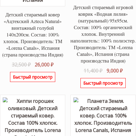
Детский стираемый игровой
коврик «Водная лилия»
Детский стираемый ковер
(натуральный) 95х95см.
«Ацтекский Azteca Natural»
Состав: 100% органический
винтажный голубой
хлопок. Внутренний
140х200см. Состав: 100%
наполнитель:: 100% полиэстер.
хлопок. Производитель: ТМ
Производитель: ТМ «Lorena
«Lorena Canals», Испания
Canals», Испания (страна
(страна производства Индия)
производства Индия)
Первоначальная
Текущая
32,500
₽
26,000
₽
Первоначаль
Теку
11,400
₽
9,000
₽
цена
цена:
Быстрый просмотр
цена
цена:
составляла
26,000 ₽.
Быстрый просмотр
составляла
9,000 
32,500 ₽.
11,400 ₽.