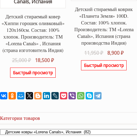
Детский стираемый коврик
«Планета Земля» 100D.
Детский стираемый ковер
Состав: 100% хлопок.
«Хиппи горошек оливковый»
Производитель: ТМ «Lorena
120х160см. Состав: 100%
Canals», Испания (страна
хлопок. Производитель: ТМ
производства Индия)
«Lorena Canals» , Испания
(страна изготовитель Индия)
Первоначаль
Теку
11,950
₽
8,900
₽
Первоначальная
Текущая
цена
цена:
25,000
₽
18,500
₽
Быстрый просмотр
цена
цена:
составляла
8,900 
Быстрый просмотр
составляла
18,500 ₽.
11,950 ₽.
25,000 ₽.
Категории товаров