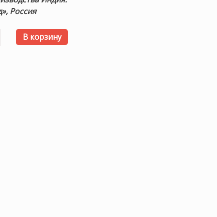
», Россия
 товара Детский стираемый ковер «DREAMS OF GEOMETRY»
В корзину