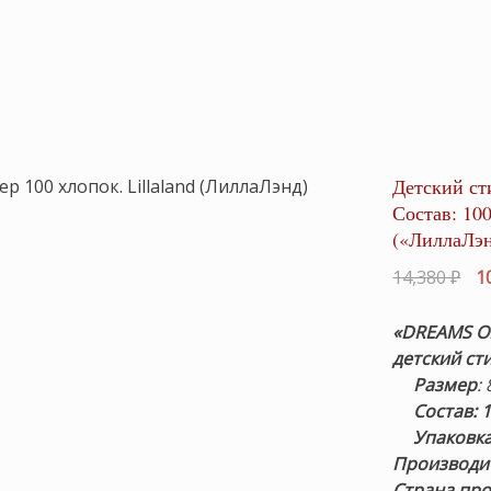
Детский с
Состав: 10
(«ЛиллаЛэн
Пе
14,380
₽
1
це
со
«DREAMS O
14,
детский ст
Размер
:
Состав: 
Упаковк
Производите
Страна про