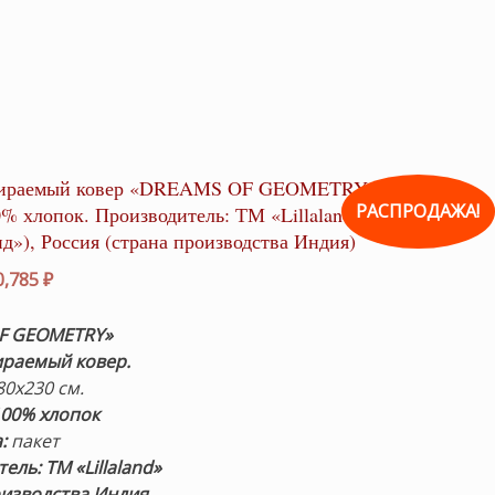
тираемый ковер «DREAMS OF GEOMETRY» 80х230см.
РАСПРОДАЖА!
0% хлопок. Производитель: ТМ «Lillaland»
д»), Россия (страна производства Индия)
рвоначальная
Текущая
0,785
₽
на
цена:
ставляла
10,785 ₽.
F GEOMETRY
»
380 ₽.
ираемый ковер.
 80х230 см.
100% хлопок
а:
пакет
ль: ТМ «Lillaland»
изводства Индия.