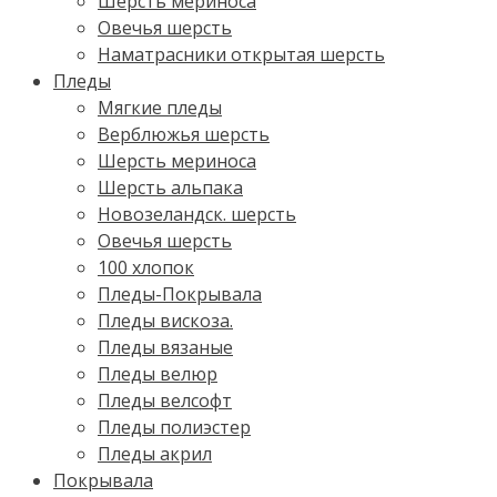
Шерсть мериноса
Овечья шерсть
Наматрасники открытая шерсть
Пледы
Мягкие пледы
Верблюжья шерсть
Шерсть мериноса
Шерсть альпака
Новозеландск. шерсть
Овечья шерсть
100 хлопок
Пледы-Покрывала
Пледы вискоза.
Пледы вязаные
Пледы велюр
Пледы велсофт
Пледы полиэстер
Пледы акрил
Покрывала