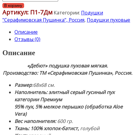
товара
В корзину
Артикул:
П1-7Дм
Подушка
Категории:
Подушки
пуховая
"Серафимовская Пушинка", Россия
,
Подушки пуховые
«Дебют»
Описание
мягкая
Отзывы (0)
68х68см.
Наполнитель:
Описание
элитный
серый
«Дебют» подушка пуховая мягкая.
гусиный
Производство: ТМ «Серафимовская Пушинка», Россия.
пух
категории
Размер
:68х68 см.
Премиум
Наполнитель:
элитный серый гусиный пух
(95%
категории Премиум
пух,
95% пух, 5% мелкое перышко
(обработка Aloe
5%
Vera)
мелкое
Вес наполнителя:
6
00 гр.
перышко).
Ткань:
100% хлопок-батист
,
голубой