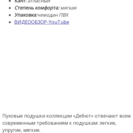
Ткань:
Кант:
а
тласный
100%
Степень комфорта:
мягкая
Хлопок-
Упаковка:
чемодан ПВХ
Батист.
ВИДЕООБЗОР-YouTube
Производство:
ТМ
«Серафимовская
Пушинка»,
Россия
Пуховые подушки коллекции «Дебют» отвечают всем
современным требованиям к подушкам: легкие,
упругие, мягкие.