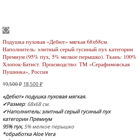
Подушка пуховая «Дебют» мягкая 68х68см.
Наполнитель: элитный серый гусиный пух категории
Премиум (95% пух, 5% мелкое перышко). Ткань: 100%
Хлопок-Батист. Производство: ТМ «Серафимовская
Пушинка», Россия
Первоначальная
Текущая
19,500
₽
18,500
₽
цена
цена:
«Дебют» подушка пуховая мягкая.
составляла
18,500 ₽.
✔Размер
: 68х68 см.
19,500 ₽.
✔Наполнитель:
элитный серый гусиный пух
категории Премиум
95% пух,
5% мелкое перышко
*обработка Aloe Vera