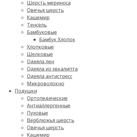
Шерсть мериноса
Овечья шерсть
Кашемир
Тенсель
Бамбуковые
Бамбук Хлопок
Хлопковые
Шелковые
Одеяла лен
Одеяла из эвкалипта
Одеяла антистресс
Микроволокно
Подушки
Ортопедические
Антиаллергенные
Пуховые
Верблюжья шерсть
Овечья шерсть
Кашемир