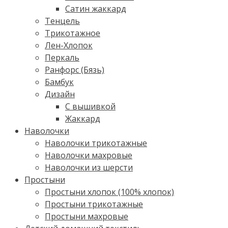
Сатин жаккард
Тенцель
Трикотажное
Лен-Хлопок
Перкаль
Ранфорс (Бязь)
Бамбук
Дизайн
С вышивкой
Жаккард
Наволочки
Наволочки трикотажные
Наволочки махровые
Наволочки из шерсти
Простыни
Простыни хлопок (100% хлопок)
Простыни трикотажные
Простыни махровые