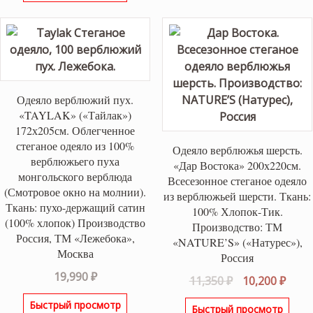
27,550 ₽.
Одеяло верблюжий пух.
«TAYLAK» («Тайлак»)
172х205см. Облегченное
стеганое одеяло из 100%
Одеяло верблюжья шерсть.
верблюжьего пуха
«Дар Востока» 200х220см.
монгольского верблюда
Всесезонное стеганое одеяло
(Смотровое окно на молнии).
из верблюжьей шерсти. Ткань:
Ткань: пухо-держащий сатин
100% Хлопок-Тик.
(100% хлопок) Производство
Производство: ТМ
Россия, ТМ «Лежебока»,
«NATURE’S» («Натурес»),
Москва
Россия
19,990
₽
Первоначаль
Теку
11,350
₽
10,200
₽
цена
цена
Быстрый просмотр
Быстрый просмотр