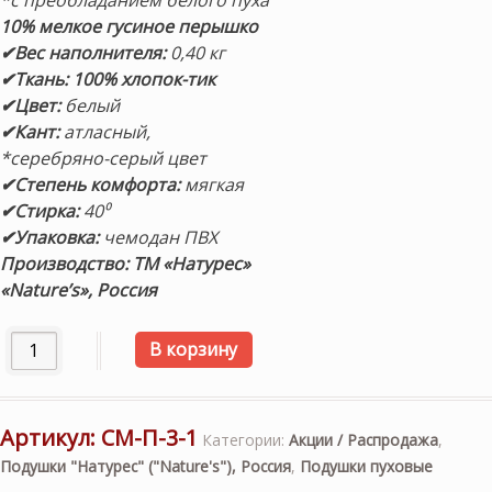
*с преобладанием белого пуха
10% мелкое гусиное перышко
✔Вес наполнителя:
0,40 кг
✔Ткань:
100% хлопок-тик
✔Цвет:
белый
✔Кант:
атласный,
*серебряно-серый цвет
✔
Степень комфорта:
мягкая
✔Стирка:
40⁰
✔Упаковка:
чемодан ПВХ
Производство:
ТМ «Натурес»
«Nature’s», Россия
Количество товара Подушка пуховая мягкая «Серебряная 
В корзину
Артикул:
СМ-П-3-1
Категории:
Акции / Распродажа
,
Подушки "Натурес" ("Nature's"), Россия
,
Подушки пуховые