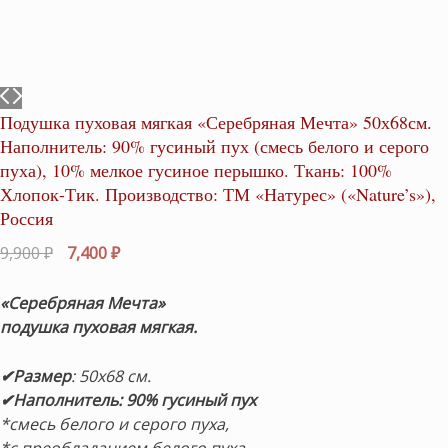
Подушка пуховая мягкая «Серебряная Мечта» 50х68см.
Наполнитель: 90% гусиный пух (смесь белого и серого
пуха), 10% мелкое гусиное перышко. Ткань: 100%
Хлопок-Тик. Производство: ТМ «Натурес» («Nature’s»),
Россия
Первоначальная
Текущая
9,900
₽
7,400
₽
цена
цена:
составляла
7,400 ₽.
«Серебряная Мечта»
9,900 ₽.
подушка пуховая мягкая.
✔Размер
: 50х68 см.
✔Наполнитель: 90% гусиный пух
*смесь белого и серого пуха,