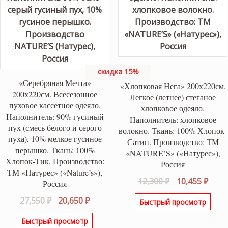
скидка 15%
«Серебряная Мечта»
«Хлопковая Нега» 200х220см.
200х220см. Всесезонное
Легкое (летнее) стеганое
пуховое кассетное одеяло.
хлопковое одеяло.
Наполнитель: 90% гусиный
Наполнитель: хлопковое
пух (смесь белого и серого
волокно. Ткань: 100% Хлопок-
пуха), 10% мелкое гусиное
Сатин. Производство: ТМ
перышко. Ткань: 100%
«NATURE’S» («Натурес»),
Хлопок-Тик. Производство:
Россия
ТМ «Натурес» («Nature’s»),
Первоначаль
Теку
12,300
₽
10,455
₽
Россия
цена
цена
Первоначальная
Текущая
27,550
₽
20,650
₽
Быстрый просмотр
составляла
10,45
цена
цена:
12,300 ₽.
Быстрый просмотр
составляла
20,650 ₽.