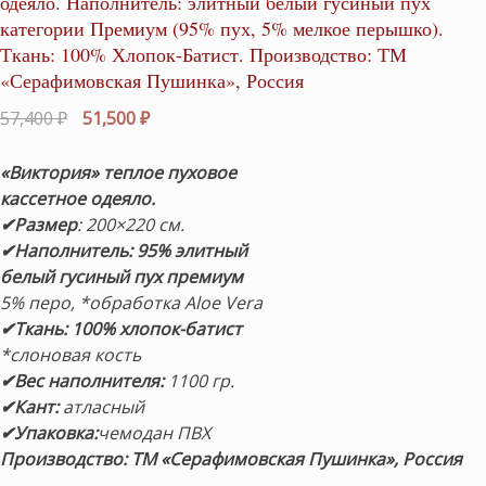
одеяло. Наполнитель: элитный белый гусиный пух
категории Премиум (95% пух, 5% мелкое перышко).
Ткань: 100% Хлопок-Батист. Производство: ТМ
«Серафимовская Пушинка», Россия
Первоначальная
Текущая
57,400
₽
51,500
₽
цена
цена:
составляла
51,500 ₽.
«Виктория» теплое пуховое
57,400 ₽.
кассетное одеяло.
✔Размер
: 200×220 см.
✔Наполнитель:
95%
элитный
белый гусиный пух премиум
5% перо, *обработка Aloe Vera
✔Ткань: 100% хлопок-батист
*слоновая кость
✔Вес наполнителя:
1100 гр.
✔Кант:
атласный
✔Упаковка:
чемодан ПВХ
Производство: ТМ «Серафимовская Пушинка», Россия