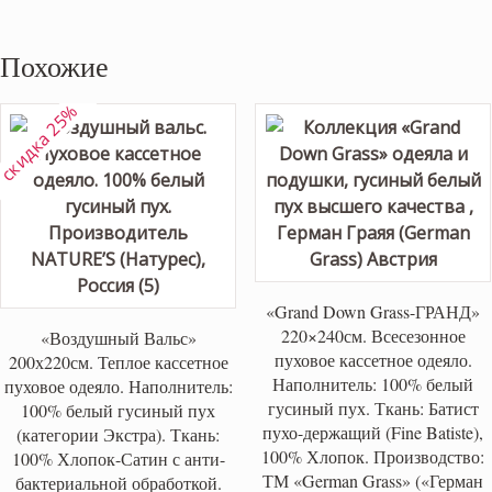
Похожие
скидка 25%
«Grand Down Grass-ГРАНД»
220×240см. Всесезонное
«Воздушный Вальс»
пуховое кассетное одеяло.
200х220см. Теплое кассетное
Наполнитель: 100% белый
пуховое одеяло. Наполнитель:
гусиный пух. Ткань: Батист
100% белый гусиный пух
пухо-держащий (Fine Batiste),
(категории Экстра). Ткань:
100% Хлопок. Производство:
100% Хлопок-Сатин с анти-
ТМ «German Grass» («Герман
бактериальной обработкой.