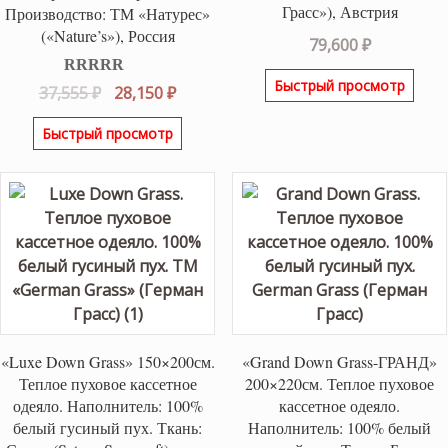
Грасс»), Австрия
Производство: ТМ «Натурес»
(«Nature’s»), Россия
79,600
₽
Быстрый просмотр
Оценка
5.00
Первоначальная
Текущая
37,555
₽
28,150
₽
из 5
цена
цена:
Быстрый просмотр
составляла
28,150 ₽.
37,555 ₽.
«Luxe Down Grass» 150×200см.
«Grand Down Grass-ГРАНД»
Теплое пуховое кассетное
200×220см. Теплое пуховое
одеяло. Наполнитель: 100%
кассетное одеяло.
белый гусиный пух. Ткань:
Наполнитель: 100% белый