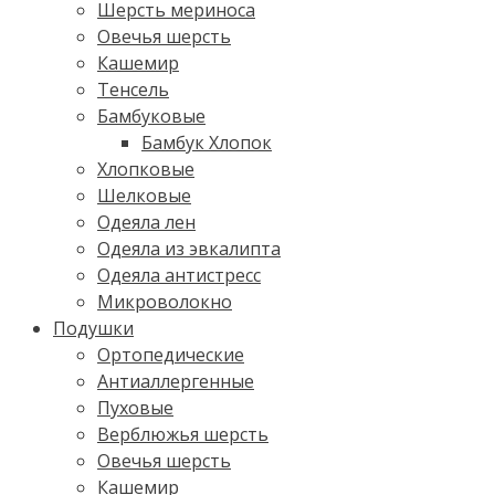
Шерсть мериноса
Овечья шерсть
Кашемир
Тенсель
Бамбуковые
Бамбук Хлопок
Хлопковые
Шелковые
Одеяла лен
Одеяла из эвкалипта
Одеяла антистресс
Микроволокно
Подушки
Ортопедические
Антиаллергенные
Пуховые
Верблюжья шерсть
Овечья шерсть
Кашемир