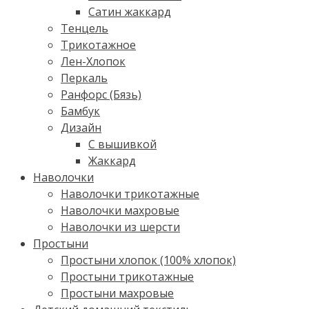
Сатин жаккард
Тенцель
Трикотажное
Лен-Хлопок
Перкаль
Ранфорс (Бязь)
Бамбук
Дизайн
С вышивкой
Жаккард
Наволочки
Наволочки трикотажные
Наволочки махровые
Наволочки из шерсти
Простыни
Простыни хлопок (100% хлопок)
Простыни трикотажные
Простыни махровые