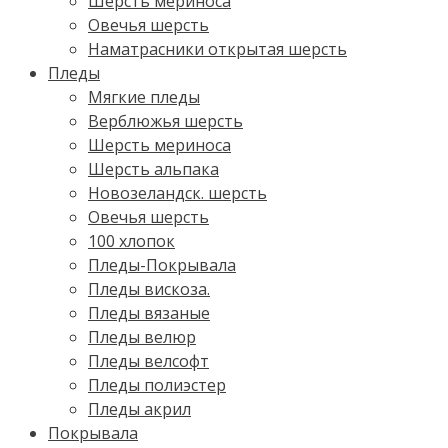
Шерсть мериноса
Овечья шерсть
Наматрасники открытая шерсть
Пледы
Мягкие пледы
Верблюжья шерсть
Шерсть мериноса
Шерсть альпака
Новозеландск. шерсть
Овечья шерсть
100 хлопок
Пледы-Покрывала
Пледы вискоза.
Пледы вязаные
Пледы велюр
Пледы велсофт
Пледы полиэстер
Пледы акрил
Покрывала