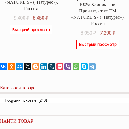
«NATURE’S» («Натурес»),
100% Хлопок-Тик.
Россия
Производство: ТМ
«NATURE’S» («Натурес»),
Первоначальная
Текущая
9,400
₽
8,450
₽
Россия
цена
цена:
Быстрый просмотр
составляла
8,450 ₽.
Первоначаль
Текущ
8,050
₽
7,200
₽
9,400 ₽.
цена
цена:
Быстрый просмотр
составляла
7,200 ₽
8,050 ₽.
Категории товаров
НАЙТИ ТОВАР