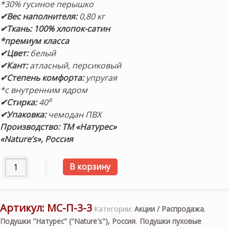
*30% гусиное перышко
✔Вес наполнителя:
0,80 кг
✔Ткань:
100% хлопок-сатин
*премиум класса
✔Цвет:
белый
✔Кант:
атласный, персиковый
✔Степень комфорта:
упругая
*с внутренним ядром
✔Стирка:
40⁰
✔Упаковка:
чемодан ПВХ
Производство: ТМ «Натурес»
«Nature’s», Россия
Количество товара «Миндальное Сердечко» 50х68см. Под
В корзину
Артикул:
МС-П-3-3
Категории:
Акции / Распродажа
,
Подушки "Натурес" ("Nature's"), Россия
,
Подушки пуховые