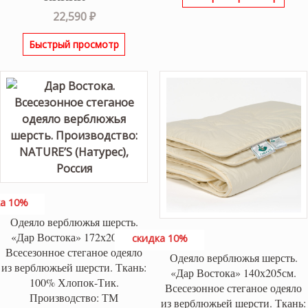
Оценка
5.00
22,590
₽
из 5
Быстрый просмотр
а 10%
Одеяло верблюжья шерсть.
«Дар Востока» 172х205см.
скидка 10%
Всесезонное стеганое одеяло
Одеяло верблюжья шерсть.
из верблюжьей шерсти. Ткань:
«Дар Востока» 140х205см.
100% Хлопок-Тик.
Всесезонное стеганое одеяло
Производство: ТМ
из верблюжьей шерсти. Ткань: