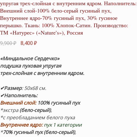
упругая трех-слойная с внутренним ядром. Наполнитель:
Внешний слой-100% бело-серый гусиный пух,
Внутреннее ядро-70% гусиный пух, 30% гусиное
перышко. Ткань: 100% Хлопок-Сатин. Производство:
ТМ «Натурес» («Nature’s»), Россия
Первоначальная
Текущая
9,900
₽
8,400
₽
цена
цена:
составляла
8,400 ₽.
«Миндальное Сердечко»
9,900 ₽.
подушка
пуховая упругая
трех-слойная с внутренним ядром.
✔Размер
: 50х68 см.
✔Наполнитель:
Внешний слой:
100% гусиный пух
*экстра
(бело-серый)
,
*c преобладанием белого пуха
Внутреннее ядро:
пух 1 категории
*
70% гусиный пух
(бело-серый)
,