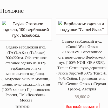
Похожие
Одеяло верблюжий пух.
«Camel Wool Grass»
Одеяло верблюжий пух.
200х220см. Всесезонное
«TAYLAK» («Тайлак»)
стеганое одеяло Верблюжий
200х220см. Облегченное
пух (100% NOIL GRASS®).
стеганое одеяло из 100%
Ткань: Сатин пухо-держащий
верблюжьего пуха
(Sateen Supersoft)/60% Tencel®,
монгольского верблюда
40% Cotton. Производитель:
(Смотровое окно на молнии).
ТМ «German Grass» («Герман
Ткань: пухо-держащий сатин
Грасс»), Австрия
(100% хлопок) Производство
Россия, ТМ «Лежебока»,
36,600
₽
Москва
Быстрый просмотр