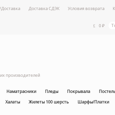
/Доставка
Доставка СДЭК
Условия возврата
0
₽
Т
ших производителей
Наматрасники
Пледы
Покрывала
Постел
Халаты
Жилеты 100 шерсть
Шарфы/Платки