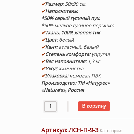
✔
Размер
: 50х90 см.
✔
Наполнитель:
*50% серый гусиный пух,
*50% мелкое гусиное перышко
✔
Ткань:
100% хлопок-тик
✔
Цвет:
белый
✔
Кант:
атласный, белый
✔
Степень комфорта:
упругая
✔
Вес наполнителя:
1,3 кг
✔
Уход:
химчистка
✔
Упаковка:
чемодан ПВХ
Производство: ТМ «Натурес»
«
Nature’s
»
, Россия
Количество товара Подушка пуховая упр
В корзину
Артикул:
ЛСН-П-9-3
Категории: