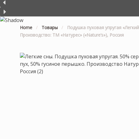
Home
/
Товары
/
Подушка пуховая упругая «Легкий
Производство: ТМ «Натурес» («Nature’s»), Россия