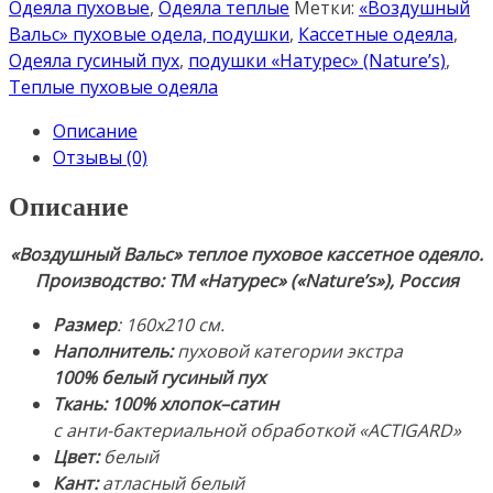
160х210см.
Одеяла пуховые
,
Одеяла теплые
Метки:
«Воздушный
Теплое
Вальс» пуховые одела, подушки
,
Кассетные одеяла
,
кассетное
Одеяла гусиный пух
,
подушки «Натурес» (Nature’s)
,
пуховое
Теплые пуховые одеяла
одеяло.
Описание
Наполнитель:
Отзывы (0)
100%
белый
Описание
гусиный
пух
«Воздушный Вальс» теплое пуховое кассетное одеяло
.
(категории
Производство: ТМ «Натурес» («Nature’s»), Россия
Экстра).
Ткань:
Размер
: 160х210 см.
100%
Наполнитель:
пуховой категории экстра
Хлопок-
100% белый гусиный пух
Сатин
Ткань:
100% хлопок–сатин
с
с анти-бактериальной обработкой «ACTIGARD»
анти-
Цвет:
белый
бактериальной
Кант:
атласный белый