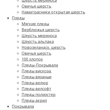
Шерсть мериноса
Овечья шерсть
Наматрасники открытая шерсть
Пледы
Мягкие пледы
Верблюжья шерсть
Шерсть мериноса
Шерсть альпака
Новозеландск. шерсть
Овечья шерсть
100 хлопок
Пледы-Покрывала
Пледы вискоза.
Пледы вязаные
Пледы велюр
Пледы велсофт
Пледы полиэстер
Пледы акрил
Покрывала