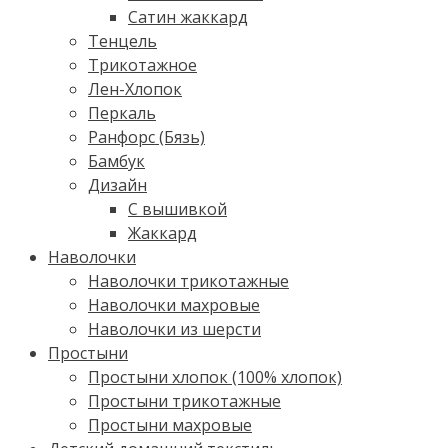
Сатин жаккард
Тенцель
Трикотажное
Лен-Хлопок
Перкаль
Ранфорс (Бязь)
Бамбук
Дизайн
С вышивкой
Жаккард
Наволочки
Наволочки трикотажные
Наволочки махровые
Наволочки из шерсти
Простыни
Простыни хлопок (100% хлопок)
Простыни трикотажные
Простыни махровые