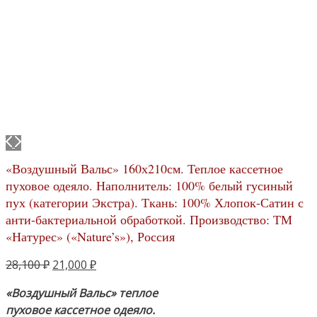
«Воздушный Вальс» 160х210см. Теплое кассетное
пуховое одеяло. Наполнитель: 100% белый гусиный
пух (категории Экстра). Ткань: 100% Хлопок-Сатин с
анти-бактериальной обработкой. Производство: ТМ
«Натурес» («Nature’s»), Россия
Первоначальная
Текущая
28,100
₽
21,000
₽
цена
цена:
«Воздушный Вальс» теплое
составляла
21,000 ₽.
пуховое кассетное одеяло.
28,100 ₽.