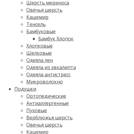
Шерсть мериноса
Овечья шерсть
Кашемир
Тенсель
Бамбуковые
Бамбук Хлопок
Хлопковые
Шелковые
Одеяла лен
Одеяла из эвкалипта
Одеяла антистресс
Микроволокно
Подушки
Ортопедические
Антиаллергенные
Пуховые
Верблюжья шерсть
Овечья шерсть
Кашемир