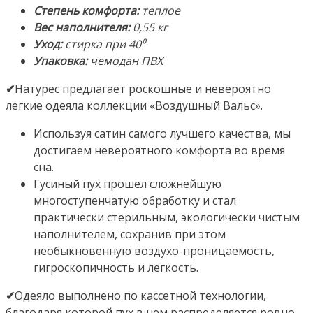
обработкой.
Степень комфорта:
теплое
Производство:
Вес наполнителя:
0,55 кг
ТМ
Уход:
стирка при 40⁰
«Натурес»
Упаковка:
чемодан ПВХ
(«Nature’s»),
✔
Натурес предлагает роскошные и невероятно
Россия
легкие одеяла коллекции «Воздушный Вальс».
Используя сатин самого лучшего качества, мы
достигаем невероятного комфорта во время
сна.
Гусиный пух прошел сложнейшую
многоступенчатую обработку и стал
практически стерильным, экологически чистым
наполнителем, сохранив при этом
необыкновенную воздухо-проницаемость,
гигроскопичность и легкость.
✔
Одеяло выполнено по кассетной технологии,
благодаря которой пух в нем распределяется ровно