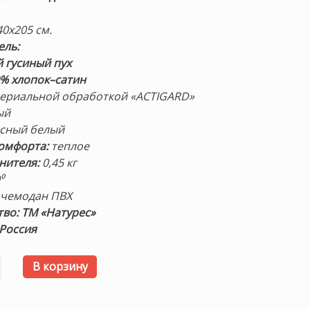
140х205 см.
ель:
 гусиный пух
% хлопок–сатин
териальной обработкой «ACTIGARD»
ый
сный белый
омфорта:
теплое
нителя:
0,45 кг
⁰
чемодан ПВХ
во: ТМ «Натурес»
 Россия
 товара «Воздушный Вальс» 140х205см. Теплое кассетное
В корзину