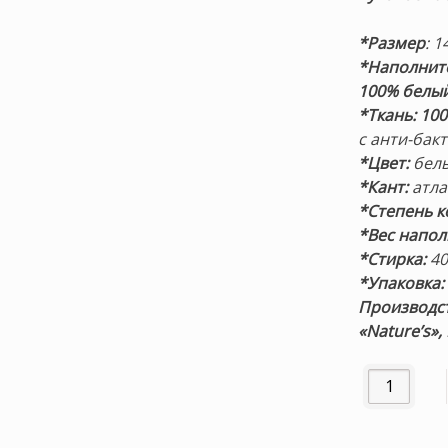
*Размер
: 
*Наполнит
100% белый
*Ткань:
100
с анти-бак
*Цвет:
бел
*Кант:
атла
*Степень к
*Вес напол
*Стирка:
40
*Упаковка:
Производст
«Nature’s»,
Количество