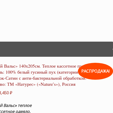
 Вальс» 140х205см. Теплое кассетное пуховое одеяло.
РАСПРОДАЖА!
ь: 100% белый гусиный пух (категории Экстра). Ткань:
к-Сатин с анти-бактериальной обработкой.
во: ТМ «Натурес» («Nature’s»), Россия
рвоначальная
Текущая
8,450
₽
на
цена:
ставляла
18,450 ₽.
 Вальс» теплое
600 ₽.
ссетное одеяло.