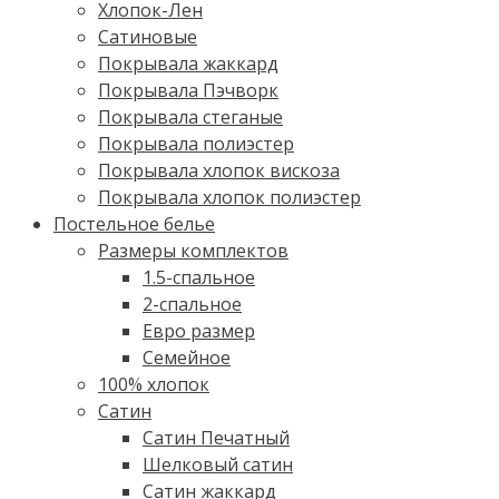
Хлопок-Лен
Сатиновые
Покрывала жаккард
Покрывала Пэчворк
Покрывала стеганые
Покрывала полиэстер
Покрывала хлопок вискоза
Покрывала хлопок полиэстер
Постельное белье
Размеры комплектов
1.5-спальное
2-спальное
Евро размер
Семейное
100% хлопок
Cатин
Сатин Печатный
Шелковый сатин
Сатин жаккард