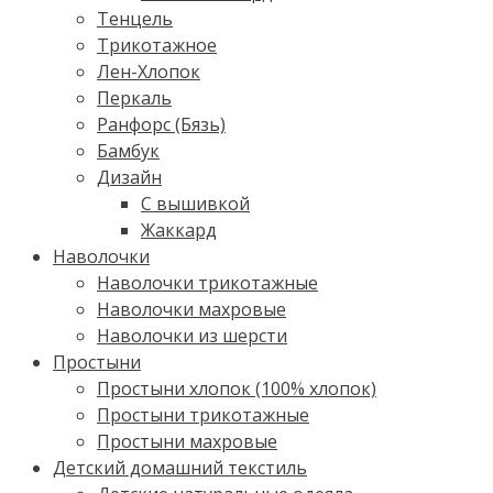
Тенцель
Трикотажное
Лен-Хлопок
Перкаль
Ранфорс (Бязь)
Бамбук
Дизайн
С вышивкой
Жаккард
Наволочки
Наволочки трикотажные
Наволочки махровые
Наволочки из шерсти
Простыни
Простыни хлопок (100% хлопок)
Простыни трикотажные
Простыни махровые
Детский домашний текстиль