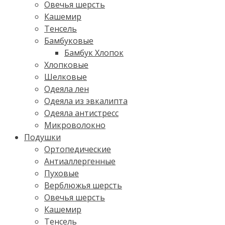
Овечья шерсть
Кашемир
Тенсель
Бамбуковые
Бамбук Хлопок
Хлопковые
Шелковые
Одеяла лен
Одеяла из эвкалипта
Одеяла антистресс
Микроволокно
Подушки
Ортопедические
Антиаллергенные
Пуховые
Верблюжья шерсть
Овечья шерсть
Кашемир
Тенсель