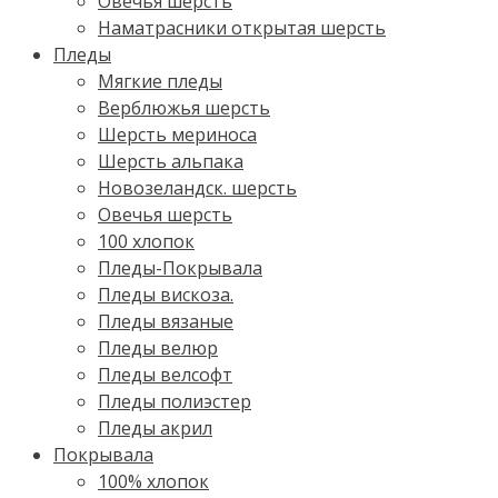
Овечья шерсть
Наматрасники открытая шерсть
Пледы
Мягкие пледы
Верблюжья шерсть
Шерсть мериноса
Шерсть альпака
Новозеландск. шерсть
Овечья шерсть
100 хлопок
Пледы-Покрывала
Пледы вискоза.
Пледы вязаные
Пледы велюр
Пледы велсофт
Пледы полиэстер
Пледы акрил
Покрывала
100% хлопок