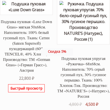
Подушка пуховая «Luxe Down
Grass» мягкая 50х68см.
Наполнитель: 100% белый
гусиный пух. Ткань: Сатин
(Sateen Supersoft)
пуходержащий (60%
Скидка 5%
TENCEL®, 40% Хлопок).
Подушка пуховая упругая
Производство: ТМ «German
«Ружичка» 68х68см.
Grass» («Герман Грасс»),
Наполнитель: 70% серый
Австрия
гусиный пух, 30% гусиное
22,800
₽
перышко. Ткань: 100%
Хлопок-Тик. Производство:
Быстрый просмотр
ТМ «NATURE’S» («Натурес»),
Россия
Первоначаль
Текущ
4,800
₽
4,500
₽