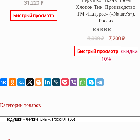
31,220
₽
Хлопок-Тик. Производство:
ТМ «Натурес» («Nature’s»),
Быстрый просмотр
Россия
Оценка
5.00
Первоначаль
Текущ
8,000
₽
7,200
₽
из 5
цена
цена:
скидка
Быстрый просмотр
составляла
7,200 ₽
10%
8,000 ₽.
Категории товаров