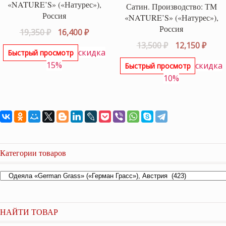
«NATURE’S» («Натурес»),
Сатин. Производство: ТМ
Россия
«NATURE’S» («Натурес»),
Россия
Первоначальная
Текущая
19,350
₽
16,400
₽
цена
цена:
Первоначаль
Теку
13,500
₽
12,150
₽
скидка
Быстрый просмотр
составляла
16,400 ₽.
цена
цена
15%
скидка
Быстрый просмотр
19,350 ₽.
составляла
12,15
10%
13,500 ₽.
Категории товаров
НАЙТИ ТОВАР