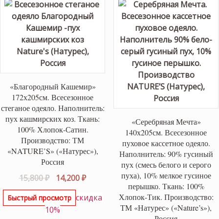
«Благородный Кашемир»
172х205см. Всесезонное
стеганое одеяло. Наполнитель:
пух кашмирских коз. Ткань:
«Серебряная Мечта»
100% Хлопок-Сатин.
140х205см. Всесезонное
Производство: ТМ
пуховое кассетное одеяло.
«NATURE’S» («Натурес»),
Наполнитель: 90% гусиный
Россия
пух (смесь белого и серого
пуха), 10% мелкое гусиное
Первоначальная
Текущая
15,800
₽
14,200
₽
перышко. Ткань: 100%
цена
цена:
Хлопок-Тик. Производство:
скидка
Быстрый просмотр
составляла
14,200 ₽.
ТМ «Натурес» («Nature’s»),
10%
15,800 ₽.
Россия