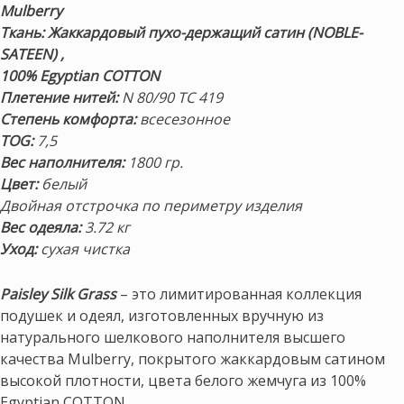
Mulberry
Ткань: Жаккардовый пухо-держащий сатин (NOBLE-
SATEEN) ,
100% Egyptian COTTON
Плетение нитей:
N 80/90 TC 419
Степень комфорта:
всесезонное
TOG:
7,5
Вес наполнителя:
180
0 гр.
Цвет:
белый
Двойная отстрочка по периметру изделия
Вес одеяла:
3.72 кг
Уход:
сухая чистка
Paisley Silk Grass
– это лимитированная коллекция
подушек и одеял, изготовленных вручную из
натурального шелкового наполнителя высшего
качества Mulberry, покрытого жаккардовым сатином
высокой плотности, цвета белого жемчуга из 100%
Egyptian COTTON.