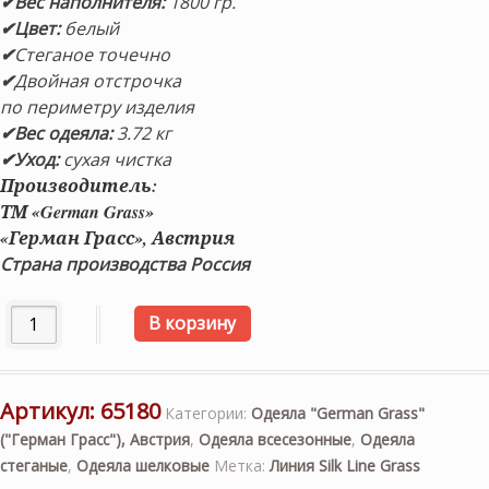
✔Вес наполнителя:
180
0 гр.
✔Цвет:
белый
✔
Стеганое точечно
✔
Двойная отстрочка
по периметру изделия
✔Вес одеяла:
3.72 кг
✔
Уход:
сухая чистка
Производитель:
ТМ «German Grass»
«Герман Грасс», Австрия
Страна производства Россия
Количество товара «Paisley Silk Grass» 220×240см. Вс
В корзину
Артикул:
65180
Категории:
Одеяла "German Grass"
("Герман Грасс"), Австрия
,
Одеяла всесезонные
,
Одеяла
стеганые
,
Одеяла шелковые
Метка:
Линия Silk Line Grass