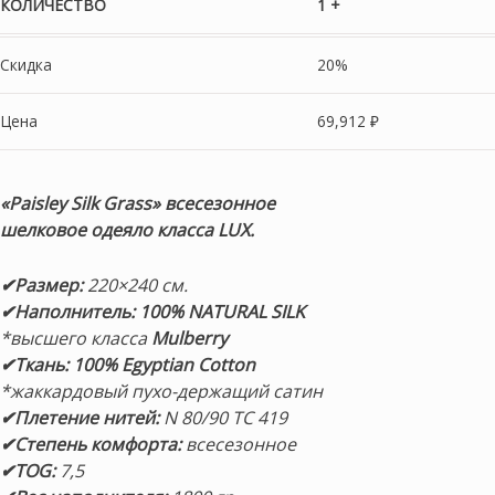
КОЛИЧЕСТВО
1 +
Скидка
20%
Цена
69,912
₽
«Paisley Silk Grass»
всесезонное
шелковое одеяло класса LUX
.
✔Размер:
22
0×240 см.
✔Наполнитель:
100% NATURAL SILK
*высшего класса
Mulberry
✔Ткань: 100% Egyptian Cotton
*жаккардовый пухо-держащий сатин
✔Плетение нитей:
N 80/90 TC 419
✔Степень комфорта:
всесезонное
✔TOG:
7,5