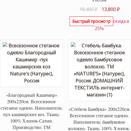
Первоначаль
Теку
18,400
₽
13,800
₽
цена
цена
скидка
Быстрый просмотр
составляла
13,80
25%
18,400 ₽.
«Благородный Кашемир»
200х220см. Всесезонное
стеганое одеяло. Наполнитель:
«Стебель Бамбука» 200х220см.
пух кашмирских коз. Ткань:
Всесезонное стеганое одеяло.
100% Хлопок-Сатин.
Наполнитель: бамбуковое
Производство: ТМ
волокно. Ткань: 100% Хлопок-